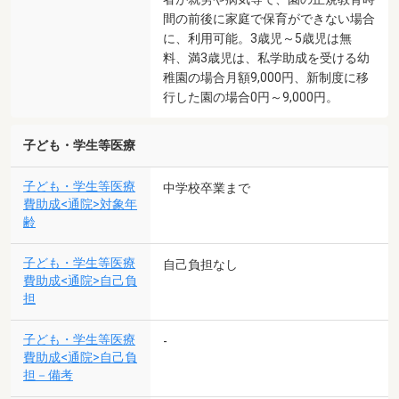
間の前後に家庭で保育ができない場合
に、利用可能。3歳児～5歳児は無
料、満3歳児は、私学助成を受ける幼
稚園の場合月額9,000円、新制度に移
行した園の場合0円～9,000円。
子ども・学生等医療
子ども・学生等医療
中学校卒業まで
費助成<通院>対象年
齢
子ども・学生等医療
自己負担なし
費助成<通院>自己負
担
子ども・学生等医療
-
費助成<通院>自己負
担－備考