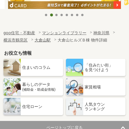
goo住宅・不動産
マンションライブラリー
神奈川県
横浜市鶴見区
大倉山駅
大倉山ヒルズＢ棟 物件詳細
お役立ち情報
「住みたい街」
住まいのコラム
を見つけよう
暮らしのデータ
家賃相場
(補助金・助成金情報)
人気タウン
住宅ローン
ランキング
ページトップに戻る