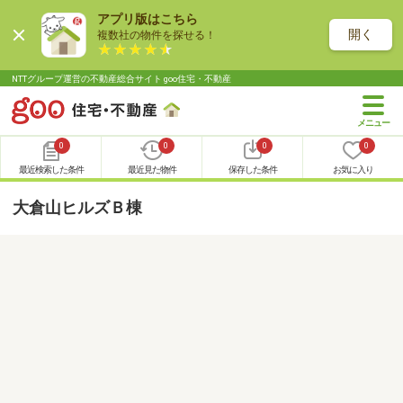
アプリ版はこちら
開く
複数社の物件を探せる！
NTTグループ運営の不動産総合サイト goo住宅・不動産
0
0
0
0
最近検索した条件
最近見た物件
保存した条件
お気に入り
大倉山ヒルズＢ棟