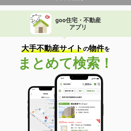
goo住宅・不動産
アプリ
大手不動産サイト
物件
の
を
まとめて検索！