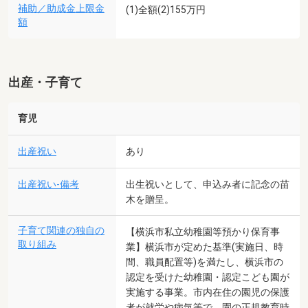
補助／助成金上限金
(1)全額(2)155万円
額
出産・子育て
育児
出産祝い
あり
出産祝い-備考
出生祝いとして、申込み者に記念の苗
木を贈呈。
子育て関連の独自の
【横浜市私立幼稚園等預かり保育事
取り組み
業】横浜市が定めた基準(実施日、時
間、職員配置等)を満たし、横浜市の
認定を受けた幼稚園・認定こども園が
実施する事業。市内在住の園児の保護
者が就労や病気等で、園の正規教育時