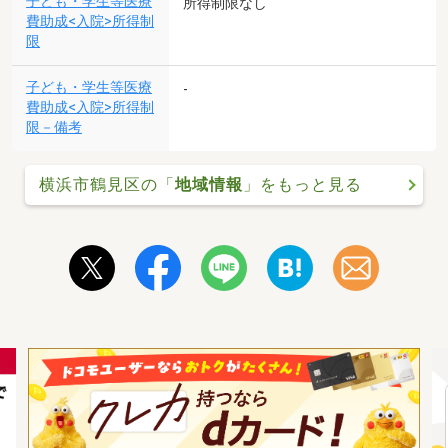
子ども・学生等医療
所得制限なし
費助成<入院>所得制
限
子ども・学生等医療
-
費助成<入院>所得制
限－備考
横浜市鶴見区の「
地域情報
」をもっと見る