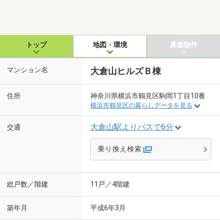
トップ
地図・環境
募集物件
マンション名
大倉山ヒルズＢ棟
住所
神奈川県横浜市鶴見区駒岡1丁目10番
横浜市鶴見区の暮らしデータを見る
大倉山駅よりバスで6分
交通
乗り換え検索
総戸数／階建
11戸／4階建
築年月
平成6年3月