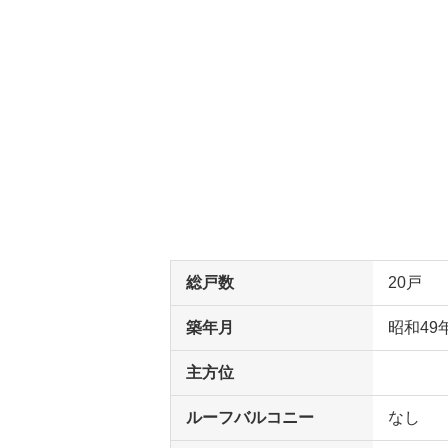
総戸数
20戸
築年月
昭和49
主方位
ルーフバルコニー
なし