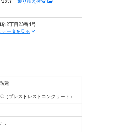
13分
乗り換え検索
砂2丁目23番4号
しデータを見る
5階建
PC（プレストレストコンクリート）
なし