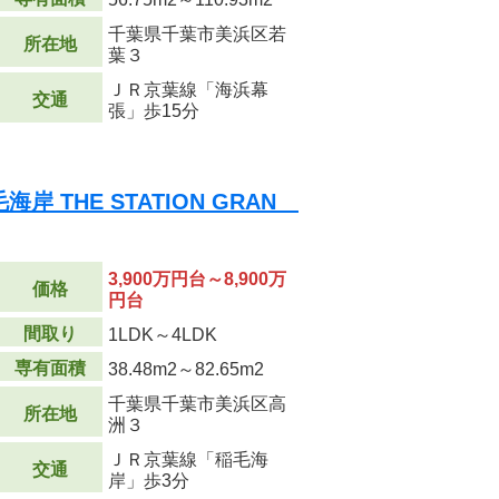
千葉県千葉市美浜区若
所在地
葉３
ＪＲ京葉線「海浜幕
交通
張」歩15分
 THE STATION GRAN
3,900万円台～8,900万
価格
円台
間取り
1LDK～4LDK
専有面積
38.48m
2
～82.65m
2
千葉県千葉市美浜区高
所在地
洲３
ＪＲ京葉線「稲毛海
交通
岸」歩3分