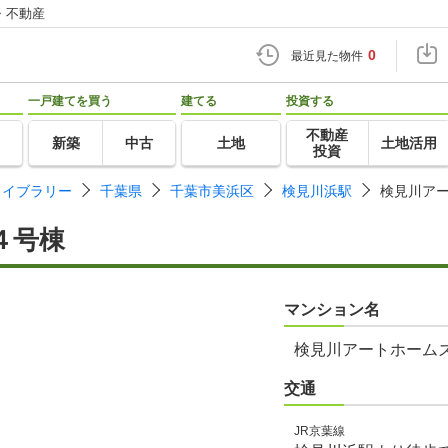
・不動産
0
最近見た物件
一戸建てを買う
建てる
投資する
不動産
新築
中古
土地
土地活用
投資
ライブラリー
千葉県
千葉市美浜区
検見川浜駅
検見川ア
４号棟
マンション名
検見川アートホーム
交通
JR京葉線