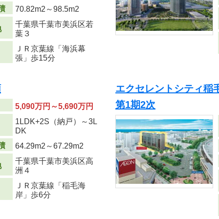
積
70.82m
2
～98.5m
2
千葉県千葉市美浜区若
地
葉３
ＪＲ京葉線「海浜幕
張」歩15分
順
エクセレントシティ稲毛海岸
第1期2次
5,090万円～5,690万円
1LDK+2S（納戸）～3L
り
DK
積
64.29m
2
～67.29m
2
千葉県千葉市美浜区高
地
洲４
ＪＲ京葉線「稲毛海
岸」歩6分