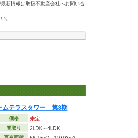
び最新情報は取扱不動産会社へお問い合
さい。
ームテラスタワー 第3期
価格
未定
間取り
2LDK～4LDK
専有面積
56.75m
2
～110.93m
2