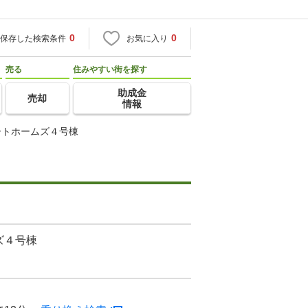
0
0
保存した検索条件
お気に入り
売る
住みやすい街を探す
助成金
売却
情報
ートホームズ４号棟
ズ４号棟