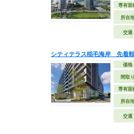
専有面
所在
交通
シティテラス稲毛海岸 先着
価格
間取
専有面
所在
交通