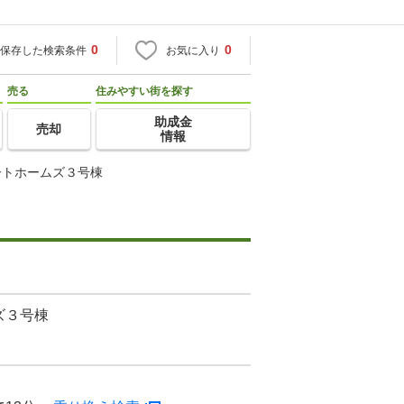
0
0
保存した検索条件
お気に入り
売る
住みやすい街を探す
助成金
売却
情報
ートホームズ３号棟
ズ３号棟