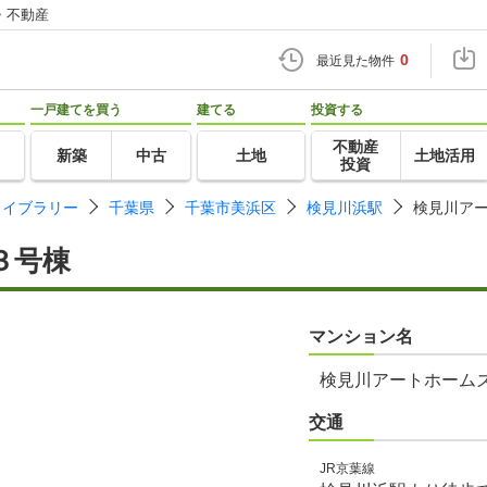
・不動産
0
最近見た物件
一戸建てを買う
建てる
投資する
不動産
新築
中古
土地
土地活用
投資
ライブラリー
千葉県
千葉市美浜区
検見川浜駅
検見川ア
３号棟
マンション名
検見川アートホーム
交通
JR京葉線