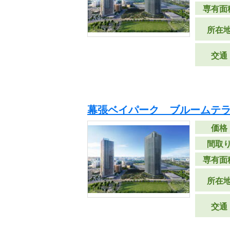
専有面
所在
交通
幕張ベイパーク ブルームテラ
価格
間取
専有面
所在
交通