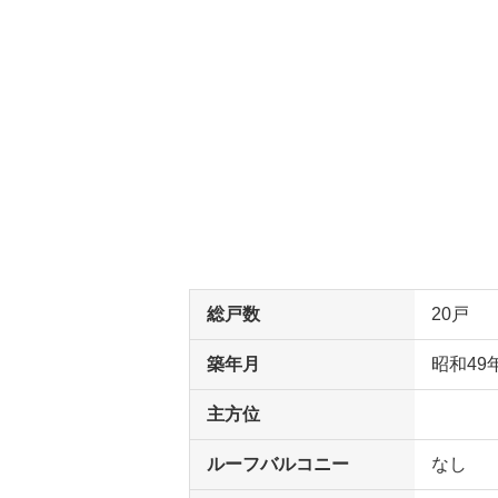
総戸数
20戸
築年月
昭和49
主方位
ルーフバルコニー
なし