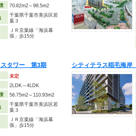
積
70.82m
2
～98.5m
2
千葉県千葉市美浜区若
地
葉３
ＪＲ京葉線「海浜幕
張」歩15分
スタワー 第3期
シティテラス稲毛海岸
未定
り
2LDK～4LDK
積
56.75m
2
～110.93m
2
千葉県千葉市美浜区若
地
葉３
ＪＲ京葉線「海浜幕
張」歩15分