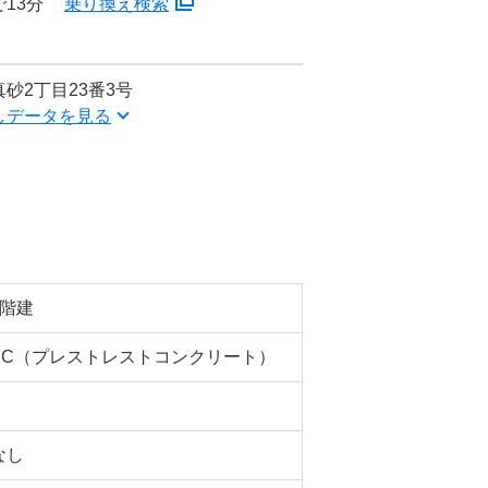
13分
乗り換え検索
砂2丁目23番3号
しデータを見る
5階建
PC（プレストレストコンクリート）
なし