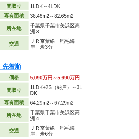
間取り
1LDK～4LDK
専有面積
38.48m
2
～82.65m
2
千葉県千葉市美浜区高
所在地
洲３
ＪＲ京葉線「稲毛海
交通
岸」歩3分
 先着順
価格
5,090万円～5,690万円
1LDK+2S（納戸）～3L
間取り
DK
専有面積
64.29m
2
～67.29m
2
千葉県千葉市美浜区高
所在地
洲４
ＪＲ京葉線「稲毛海
交通
岸」歩6分