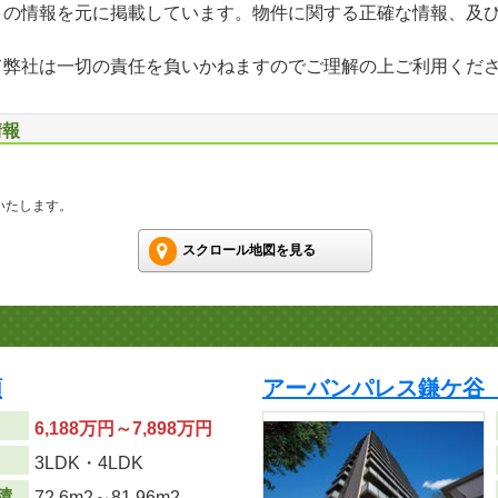
」の情報を元に掲載しています。物件に関する正確な情報、及
て弊社は一切の責任を負いかねますのでご理解の上ご利用くだ
情報
いたします。
スクロール地図を見る
順
アーバンパレス鎌ケ谷
6,188万円～7,898万円
り
3LDK・4LDK
積
72.6m
2
～81.96m
2