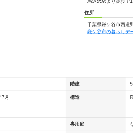
馬込沢駅より徒歩で1
住所
千葉県鎌ケ谷市西道野
鎌ケ谷市の暮らしデ
階建
年7月
構造
専用庭