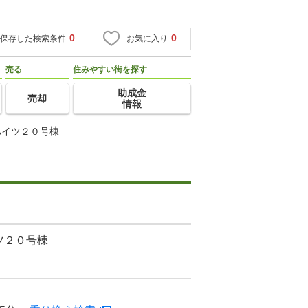
0
0
保存した検索条件
お気に入り
売る
住みやすい街を探す
助成金
売却
情報
ハイツ２０号棟
ツ２０号棟