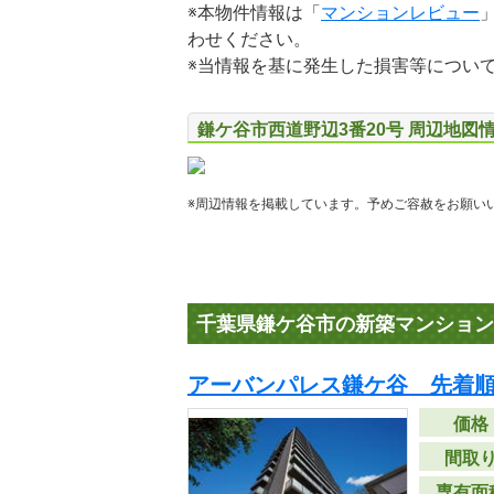
※本物件情報は「
マンションレビュー
わせください。
※当情報を基に発生した損害等につい
鎌ケ谷市西道野辺3番20号 周辺地図
※周辺情報を掲載しています。予めご容赦をお願い
千葉県鎌ケ谷市の新築マンション
アーバンパレス鎌ケ谷 先着
価格
間取
専有面