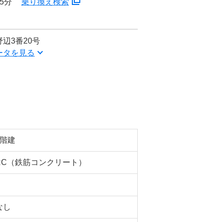
5分
乗り換え検索
辺3番20号
ータを見る
5階建
RC（鉄筋コンクリート）
なし