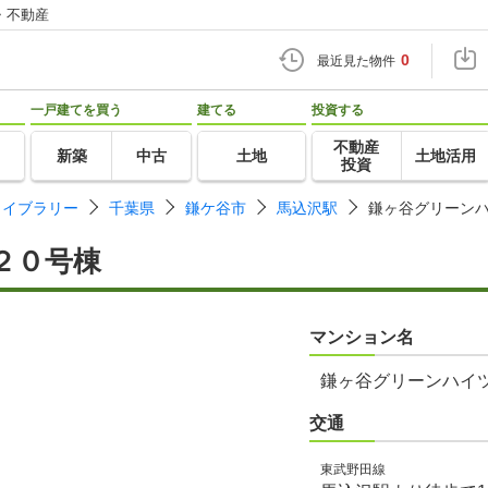
・不動産
0
最近見た物件
一戸建てを買う
建てる
投資する
不動産
新築
中古
土地
土地活用
投資
ライブラリー
千葉県
鎌ケ谷市
馬込沢駅
鎌ヶ谷グリーン
２０号棟
マンション名
鎌ヶ谷グリーンハイ
交通
東武野田線