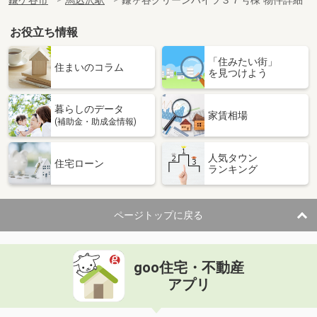
鎌ケ谷市
馬込沢駅
鎌ヶ谷グリーンハイツ３７号棟 物件詳細
お役立ち情報
「住みたい街」
住まいのコラム
を見つけよう
暮らしのデータ
家賃相場
(補助金・助成金情報)
人気タウン
住宅ローン
ランキング
ページトップに戻る
goo住宅・不動産
アプリ