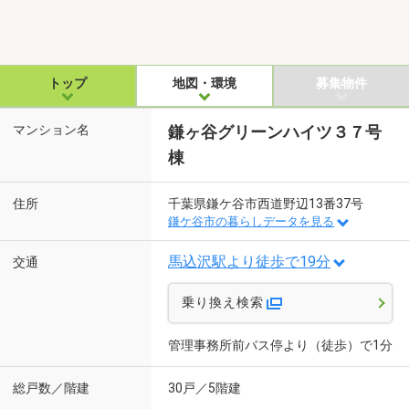
トップ
地図・環境
募集物件
マンション名
鎌ヶ谷グリーンハイツ３７号
棟
住所
千葉県鎌ケ谷市西道野辺13番37号
鎌ケ谷市の暮らしデータを見る
馬込沢駅より徒歩で19分
交通
乗り換え検索
管理事務所前バス停より（徒歩）で1分
総戸数／階建
30戸／5階建