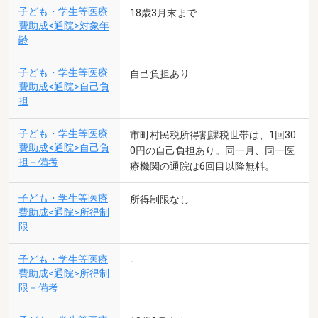
子ども・学生等医療
18歳3月末まで
費助成<通院>対象年
齢
子ども・学生等医療
自己負担あり
費助成<通院>自己負
担
子ども・学生等医療
市町村民税所得割課税世帯は、1回30
費助成<通院>自己負
0円の自己負担あり。同一月、同一医
担－備考
療機関の通院は6回目以降無料。
子ども・学生等医療
所得制限なし
費助成<通院>所得制
限
子ども・学生等医療
-
費助成<通院>所得制
限－備考