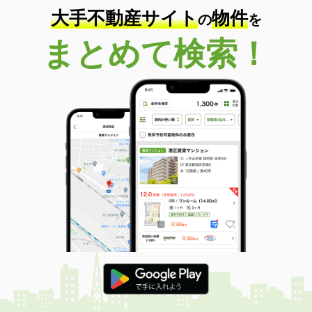
大手不動産サイト
物件
の
を
まとめて検索！