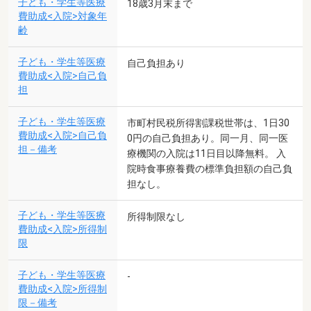
子ども・学生等医療
18歳3月末まで
費助成<入院>対象年
齢
子ども・学生等医療
自己負担あり
費助成<入院>自己負
担
子ども・学生等医療
市町村民税所得割課税世帯は、1日30
費助成<入院>自己負
0円の自己負担あり。同一月、同一医
担－備考
療機関の入院は11日目以降無料。 入
院時食事療養費の標準負担額の自己負
担なし。
子ども・学生等医療
所得制限なし
費助成<入院>所得制
限
子ども・学生等医療
-
費助成<入院>所得制
限－備考