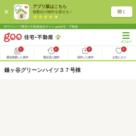
アプリ版はこちら
開く
複数社の物件を探せる！
NTTグループ運営の不動産総合サイト goo住宅・不動産
0
0
0
0
最近検索した条件
最近見た物件
保存した条件
お気に入り
鎌ヶ谷グリーンハイツ３７号棟