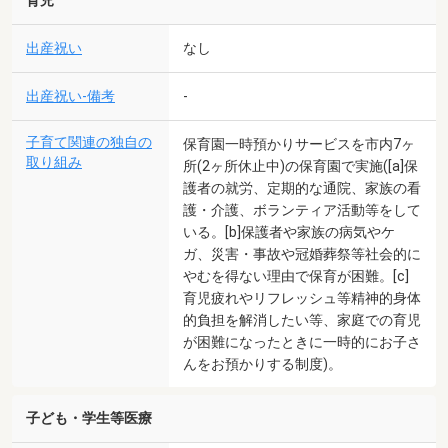
育児
出産祝い
なし
出産祝い-備考
-
子育て関連の独自の
保育園一時預かりサービスを市内7ヶ
取り組み
所(2ヶ所休止中)の保育園で実施([a]保
護者の就労、定期的な通院、家族の看
護・介護、ボランティア活動等をして
いる。[b]保護者や家族の病気やケ
ガ、災害・事故や冠婚葬祭等社会的に
やむを得ない理由で保育が困難。[c]
育児疲れやリフレッシュ等精神的身体
的負担を解消したい等、家庭での育児
が困難になったときに一時的にお子さ
んをお預かりする制度)。
子ども・学生等医療