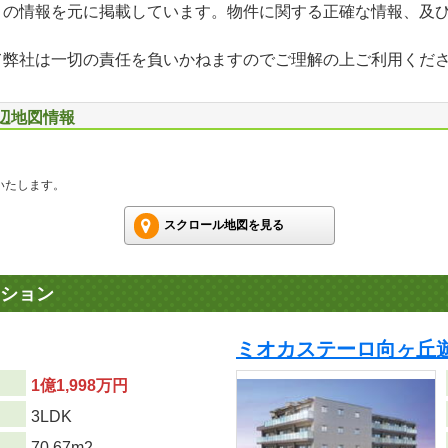
」の情報を元に掲載しています。物件に関する正確な情報、及
て弊社は一切の責任を負いかねますのでご理解の上ご利用くだ
周辺地図情報
いたします。
スクロール地図を見る
ション
ミオカステーロ向ヶ丘
1億1,998万円
り
3LDK
70.67m
2