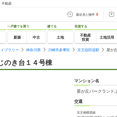
・不動産
0
最近見た物件
一戸建てを買う
建てる
投資する
不動産
新築
中古
土地
土地活用
投資
ライブラリー
神奈川県
川崎市多摩区
京王稲田堤駅
星が
じのき台１４号棟
マンション名
星が丘パークランド
交通
京王相模原線