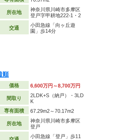
神奈川県川崎市多摩区
所在地
登戸字甲耕地222-1・2
小田急線「向ヶ丘遊
交通
園」歩14分
着順
価格
6,600万円～8,700万円
2LDK+S（納戸）・3LD
間取り
K
専有面積
67.29m
2
～70.17m
2
神奈川県川崎市多摩区
所在地
登戸
小田急線「登戸」歩11
交通