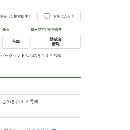
0
0
保存した検索条件
お気に入り
売る
住みやすい街を探す
助成金
売却
情報
丘パークランドふじのき台１４号棟
ふじのき台１４号棟