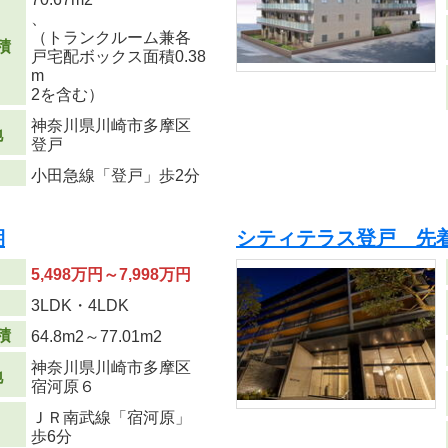
、
（トランクルーム兼各
積
戸宅配ボックス面積0.38
m
2
を含む）
神奈川県川崎市多摩区
地
登戸
小田急線「登戸」歩2分
期
シティテラス登戸 先
5,498万円～7,998万円
り
3LDK・4LDK
積
64.8m
2
～77.01m
2
神奈川県川崎市多摩区
地
宿河原６
ＪＲ南武線「宿河原」
歩6分