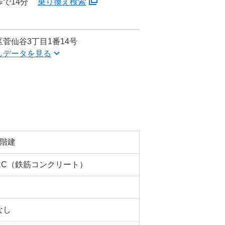
で14分
乗り換え検索
菅仙谷3丁目1番14号
しデータを見る
5階建
RC（鉄筋コンクリート）
なし