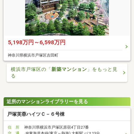
5,198万円～6,598万円
神奈川県横浜市戸塚区吉田町
横浜市戸塚区の「
新築マンション
」をもっと見
る
近所のマンションライブラリーを見る
戸塚芙蓉ハイツＣ－６号棟
住 所
神奈川県横浜市戸塚区原宿4丁目27番
交 通
JR東海道本線(東京～熱海) 大船駅 バス13分