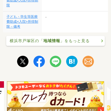
費助成<入院>所得制
限
子ども・学生等医療
-
費助成<入院>所得制
限－備考
横浜市戸塚区の「
地域情報
」をもっと見る