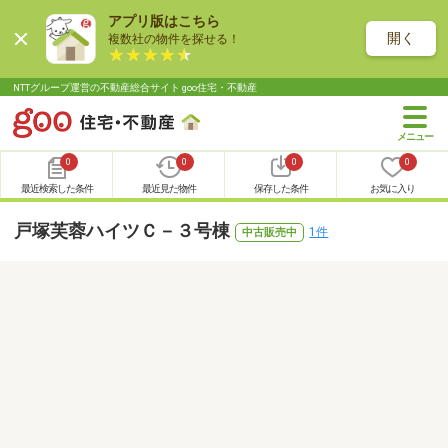
アプリ版はこちら
開く
複数社の物件を探せる！
NTTグループ運営の不動産総合サイト goo住宅・不動産
0
0
0
0
最近検索した条件
最近見た物件
保存した条件
お気に入り
戸塚芙蓉ハイツＣ－３号棟
1件
中古販売中