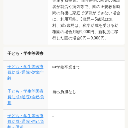
実施する事業。市内在住の園児の保護
者が就労や病気等で、園の正規教育時
間の前後に家庭で保育ができない場合
に、利用可能。3歳児～5歳児は無
料、満3歳児は、私学助成を受ける幼
稚園の場合月額9,000円、新制度に移
行した園の場合0円～9,000円。
子ども・学生等医療
子ども・学生等医療
中学校卒業まで
費助成<通院>対象年
齢
子ども・学生等医療
自己負担なし
費助成<通院>自己負
担
子ども・学生等医療
-
費助成<通院>自己負
担－備考