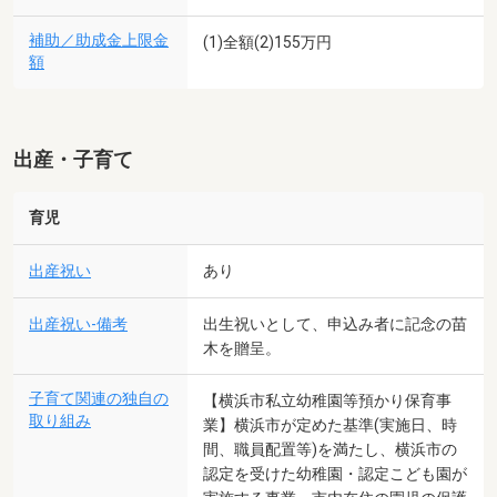
補助／助成金上限金
(1)全額(2)155万円
額
出産・子育て
育児
出産祝い
あり
出産祝い-備考
出生祝いとして、申込み者に記念の苗
木を贈呈。
子育て関連の独自の
【横浜市私立幼稚園等預かり保育事
取り組み
業】横浜市が定めた基準(実施日、時
間、職員配置等)を満たし、横浜市の
認定を受けた幼稚園・認定こども園が