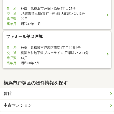
住 所
神奈川県横浜市戸塚区原宿4丁目27番
交 通
JR東海道本線(東京～熱海) 大船駅 バス13分
総戸数
20戸
築年月
昭和47年11月
ファミール第２戸塚
住 所
神奈川県横浜市戸塚区原宿4丁目30番3号
交 通
横浜市営地下鉄ブルーライン 戸塚駅 バス11分
総戸数
44戸
築年月
昭和58年7月
横浜市戸塚区の物件情報を探す
賃貸
中古マンション