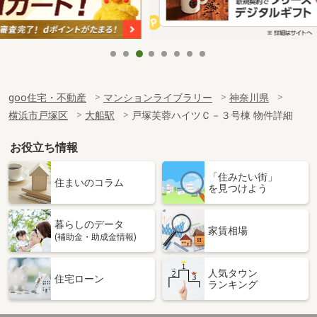
goo住宅・不動産
マンションライブラリー
神奈川県
横浜市戸塚区
大船駅
戸塚芙蓉ハイツＣ－３号棟 物件詳細
お役立ち情報
「住みたい街」
住まいのコラム
を見つけよう
暮らしのデータ
家賃相場
(補助金・助成金情報)
人気タウン
住宅ローン
ランキング