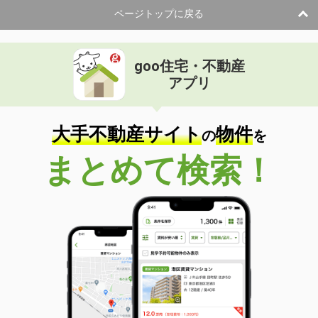
ページトップに戻る
goo住宅・不動産
アプリ
大手不動産サイト
物件
の
を
まとめて検索！