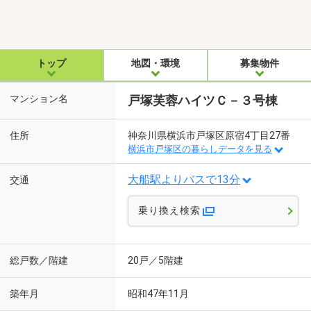
トップ
地図・環境
募集物件
マンション名
戸塚芙蓉ハイツＣ－３号棟
住所
神奈川県横浜市戸塚区原宿4丁目27番
横浜市戸塚区の暮らしデータを見る
大船駅よりバスで13分
交通
乗り換え検索
総戸数／階建
20戸／5階建
築年月
昭和47年11月