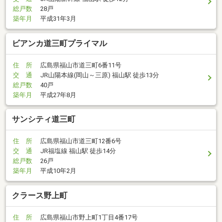
総戸数
28戸
築年月
平成31年3月
ビアンカ道三町プライマル
住 所
広島県福山市道三町6番11号
交 通
JR山陽本線(岡山～三原) 福山駅 徒歩13分
総戸数
40戸
築年月
平成27年8月
サンシティ道三町
住 所
広島県福山市道三町12番6号
交 通
JR福塩線 福山駅 徒歩14分
総戸数
26戸
築年月
平成10年2月
クラース野上町
住 所
広島県福山市野上町1丁目4番17号