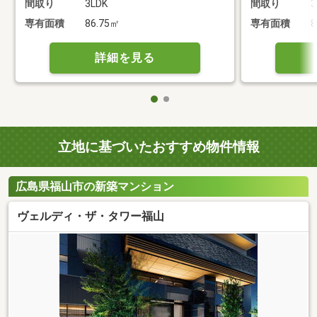
間取り
3LDK
間取り
3
専有面積
86.75㎡
専有面積
8
詳細を見る
立地に基づいたおすすめ物件情報
広島県福山市の新築マンション
ヴェルディ・ザ・タワー福山