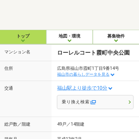
トップ
地図・環境
募集物件
マンション名
ローレルコート霞町中央公園
住所
広島県福山市霞町1丁目9番14号
福山市の暮らしデータを見る
福山駅より徒歩で10分
交通
乗り換え検索
総戸数／階建
49戸／14階建