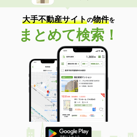
大手不動産サイト
物件
の
を
まとめて検索！