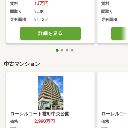
13万円
賃料
賃料
間取り
3LDK
間取り
3
専有面積
81.12㎡
専有面積
8
詳細を見る
中古マンション
ローレルコート霞町中央公園
ローレルコ
2,990万円
価格
価格