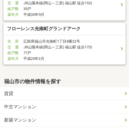
交 通
JR山陽本線(岡山～三原) 福山駅 徒歩15分
総戸数
39戸
築年月
平成30年9月
フローレンス光南町グランドアーク
住 所
広島県福山市光南町1丁目8番22号
交 通
JR山陽本線(岡山～三原) 福山駅 徒歩17分
総戸数
77戸
築年月
平成20年2月
福山市の物件情報を探す
賃貸
中古マンション
新築マンション