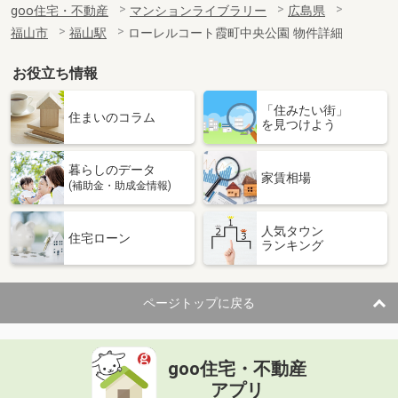
goo住宅・不動産
マンションライブラリー
広島県
福山市
福山駅
ローレルコート霞町中央公園 物件詳細
お役立ち情報
「住みたい街」
住まいのコラム
を見つけよう
暮らしのデータ
家賃相場
(補助金・助成金情報)
人気タウン
住宅ローン
ランキング
ページトップに戻る
goo住宅・不動産
アプリ