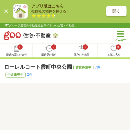
アプリ版はこちら
開く
複数社の物件を探せる！
NTTグループ運営の不動産総合サイト goo住宅・不動産
0
0
0
0
最近検索した条件
最近見た物件
保存した条件
お気に入り
ローレルコート霞町中央公園
7件
賃貸募集中
2件
中古販売中