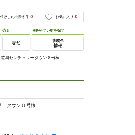
0
0
保存した検索条件
お気に入り
売る
住みやすい街を探す
助成金
売却
情報
丘遊園センチュリータウン８号棟
リータウン８号棟