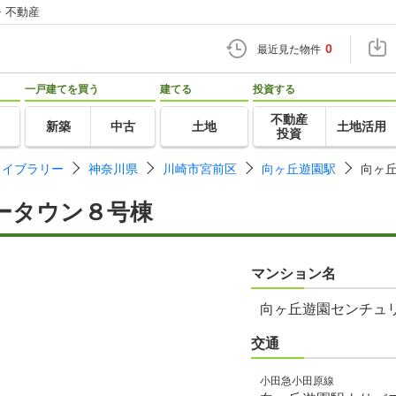
・不動産
0
最近見た物件
一戸建てを買う
建てる
投資する
不動産
新築
中古
土地
土地活用
投資
ライブラリー
神奈川県
川崎市宮前区
向ヶ丘遊園駅
向ヶ
ータウン８号棟
マンション名
向ヶ丘遊園センチュ
交通
小田急小田原線