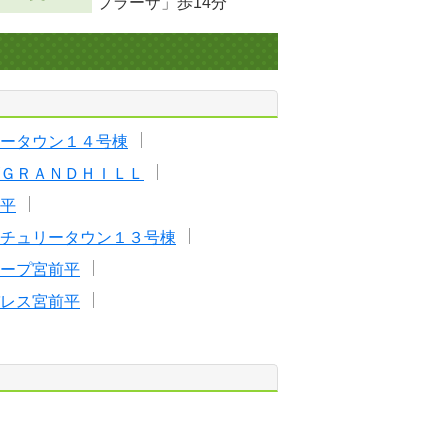
プラーザ」歩14分
ータウン１４号棟
ＧＲＡＮＤＨＩＬＬ
平
チュリータウン１３号棟
ープ宮前平
レス宮前平