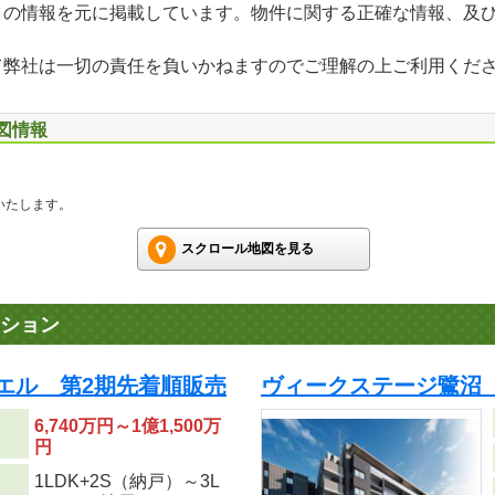
」の情報を元に掲載しています。物件に関する正確な情報、及
て弊社は一切の責任を負いかねますのでご理解の上ご利用くだ
地図情報
いたします。
スクロール地図を見る
ション
ミエル 第2期先着順販売
ヴィークステージ鷺沼
6,740万円～1億1,500万
円
1LDK+2S（納戸）～3L
り