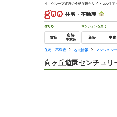
NTTグループ運営の不動産総合サイト goo住宅
借りる
マンションを買う
店舗･
賃貸
新築
中古
事業用
住宅・不動産
地域情報
マンション
向ヶ丘遊園センチュリ