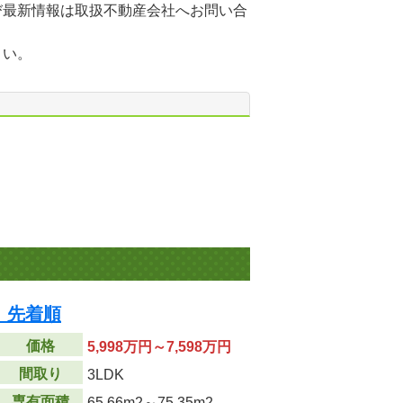
び最新情報は取扱不動産会社へお問い合
さい。
 先着順
価格
5,998万円～7,598万円
間取り
3LDK
専有面積
65.66m
2
～75.35m
2