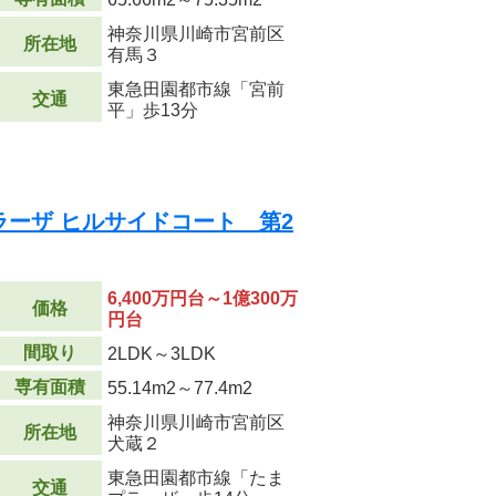
神奈川県川崎市宮前区
所在地
有馬３
東急田園都市線「宮前
交通
平」歩13分
ーザ ヒルサイドコート 第2
6,400万円台～1億300万
価格
円台
間取り
2LDK～3LDK
専有面積
55.14m
2
～77.4m
2
神奈川県川崎市宮前区
所在地
犬蔵２
東急田園都市線「たま
交通