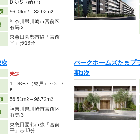
DK+S（納戸）
積
56.04m
2
～82.02m
2
神奈川県川崎市宮前区
地
有馬２
東急田園都市線「宮前
平」歩13分
2次
パークホームズたまプラ
期3次
未定
1LDK+S（納戸）～3LD
り
K
積
56.51m
2
～96.72m
2
神奈川県川崎市宮前区
地
有馬３
東急田園都市線「宮前
平」歩13分