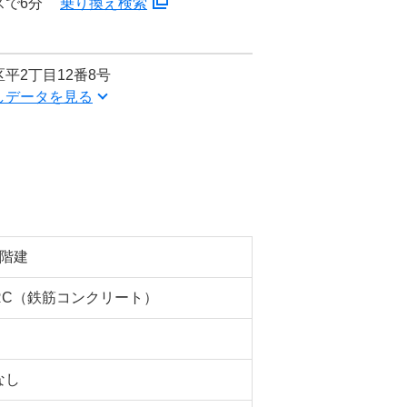
スで6分
乗り換え検索
平2丁目12番8号
しデータを見る
5階建
RC（鉄筋コンクリート）
なし