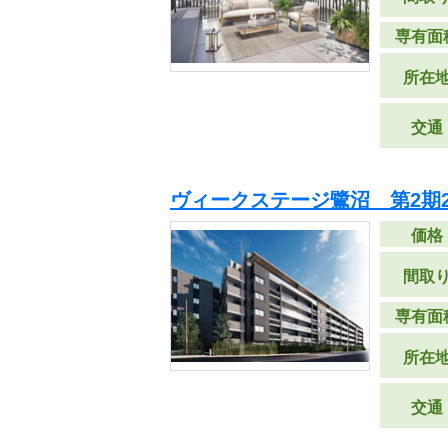
専有面
所在
交通
ヴィークステージ鷺沼 第2期
価格
間取
専有面
所在
交通