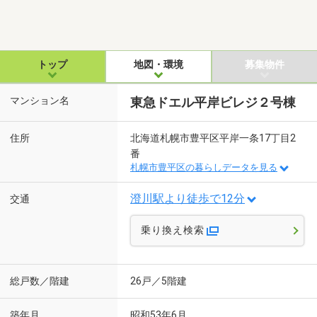
トップ
地図・環境
募集物件
マンション名
東急ドエル平岸ビレジ２号棟
住所
北海道札幌市豊平区平岸一条17丁目2
番
札幌市豊平区の暮らしデータを見る
澄川駅より徒歩で12分
交通
乗り換え検索
総戸数／階建
26戸／5階建
築年月
昭和53年6月