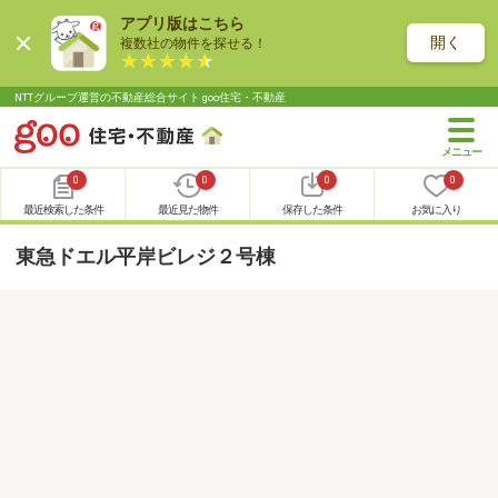
アプリ版はこちら
開く
複数社の物件を探せる！
NTTグループ運営の不動産総合サイト goo住宅・不動産
0
0
0
0
最近検索した条件
最近見た物件
保存した条件
お気に入り
東急ドエル平岸ビレジ２号棟