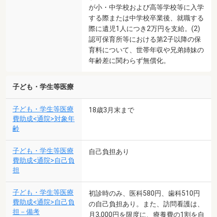
が小・中学校および高等学校等に入学
する際または中学校卒業後、就職する
際に遺児1人につき2万円を支給。(2)
認可保育所等における第2子以降の保
育料について、世帯年収や兄弟姉妹の
年齢差に関わらず無償化。
子ども・学生等医療
子ども・学生等医療
18歳3月末まで
費助成<通院>対象年
齢
子ども・学生等医療
自己負担あり
費助成<通院>自己負
担
子ども・学生等医療
初診時のみ、医科580円、歯科510円
費助成<通院>自己負
の自己負担あり。また、訪問看護は、
担－備考
月3,000円を限度に、療養費の1割を自