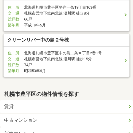
住 所
北海道札幌市豊平区平岸一条19丁目163番
交 通
札幌市営地下鉄南北線 澄川駅 徒歩8分
総戸数
66戸
築年月
平成19年5月
クリーンリバー中の島２号棟
住 所
北海道札幌市豊平区中の島二条10丁目2番1号
交 通
札幌市営地下鉄南北線 澄川駅 徒歩15分
総戸数
74戸
築年月
昭和53年6月
札幌市豊平区の物件情報を探す
賃貸
中古マンション