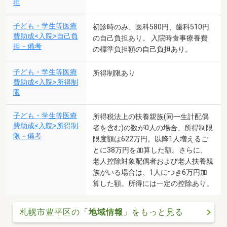
担
子ども・学生等医療
初診時のみ、医科580円、歯科510円
費助成<入院>自己負
の自己負担あり。 入院時食事療養費
担－備考
の標準負担額の自己負担あり。
子ども・学生等医療
所得制限あり
費助成<入院>所得制
限
子ども・学生等医療
所得税法上の扶養親族(同一生計配偶
費助成<入院>所得制
者を含む)の数が0人の場合、所得制限
限－備考
限度額は622万円。以降1人増えるご
とに38万円を加算した額。さらに、
老人控除対象配偶者および老人扶養親
族がいる場合は、1人につき6万円加
算した額。所得には一定の控除あり。
札幌市豊平区の「
地域情報
」をもっと見る