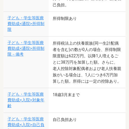
己負担。
子ども・学生等医療
所得制限あり
費助成<通院>所得制
限
子ども・学生等医療
所得税法上の扶養親族(同一生計配偶
費助成<通院>所得制
者を含む)の数が0人の場合、所得制限
限－備考
限度額は622万円。以降1人増えるご
とに38万円を加算した額。さらに、
老人控除対象配偶者および老人扶養親
族がいる場合は、1人につき6万円加
算した額。所得には一定の控除あり。
子ども・学生等医療
18歳3月末まで
費助成<入院>対象年
齢
子ども・学生等医療
自己負担あり
費助成<入院>自己負