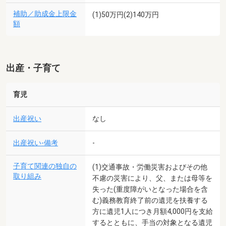
補助／助成金上限金
(1)50万円(2)140万円
額
出産・子育て
育児
出産祝い
なし
出産祝い-備考
-
子育て関連の独自の
(1)交通事故・労働災害およびその他
取り組み
不慮の災害により、父、または母等を
失った(重度障がいとなった場合を含
む)義務教育終了前の遺児を扶養する
方に遺児1人につき月額4,000円を支給
するとともに、手当の対象となる遺児