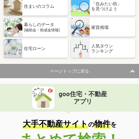
「住みたい街」
住まいのコラム
を見つけよう
暮らしのデータ
家賃相場
(補助金・助成金情報)
人気タウン
住宅ローン
ランキング
ページトップに戻る
goo住宅・不動産
アプリ
大手不動産サイト
物件
の
を