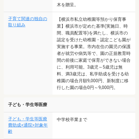
木を贈呈。
子育て関連の独自の
【横浜市私立幼稚園等預かり保育事
取り組み
業】横浜市が定めた基準(実施日、時
間、職員配置等)を満たし、横浜市の
認定を受けた幼稚園・認定こども園が
実施する事業。市内在住の園児の保護
者が就労や病気等で、園の正規教育時
間の前後に家庭で保育ができない場合
に、利用可能。3歳児～5歳児は無
料、満3歳児は、私学助成を受ける幼
稚園の場合月額9,000円、新制度に移
行した園の場合0円～9,000円。
子ども・学生等医療
子ども・学生等医療
中学校卒業まで
費助成<通院>対象年
齢