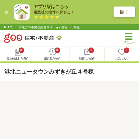
アプリ版はこちら
開く
複数社の物件を探せる！
NTTグループ運営の不動産総合サイト goo住宅・不動産
0
0
0
0
最近検索した条件
最近見た物件
保存した条件
お気に入り
港北ニュータウンみずきが丘４号棟