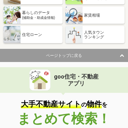
暮らしのデータ
家賃相場
(補助金・助成金情報)
人気タウン
住宅ローン
ランキング
ページトップに戻る
goo住宅・不動産
アプリ
大手不動産サイト
物件
の
を
まとめて検索！