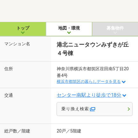
トップ
地図・環境
募集物件
マンション名
港北ニュータウンみずきが丘
４号棟
住所
神奈川県横浜市都筑区荏田南5丁目20
番4号
横浜市都筑区の暮らしデータを見る
センター南駅より徒歩で18分
交通
乗り換え検索
総戸数／階建
20戸／5階建