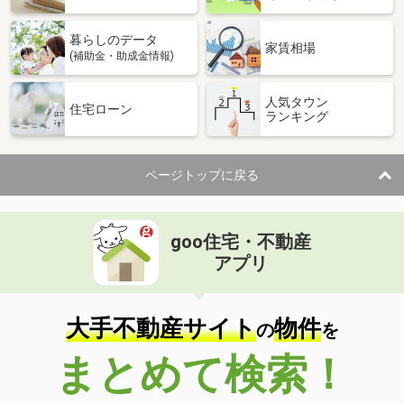
暮らしのデータ
家賃相場
(補助金・助成金情報)
人気タウン
住宅ローン
ランキング
ページトップに戻る
goo住宅・不動産
アプリ
大手不動産サイト
物件
の
を
まとめて検索！