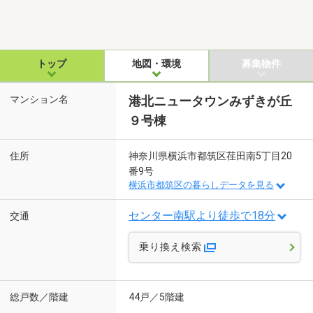
トップ
地図・環境
募集物件
マンション名
港北ニュータウンみずきが丘
９号棟
住所
神奈川県横浜市都筑区荏田南5丁目20
番9号
横浜市都筑区の暮らしデータを見る
センター南駅より徒歩で18分
交通
乗り換え検索
総戸数／階建
44戸／5階建