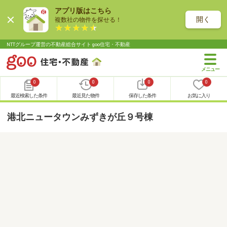
アプリ版はこちら
開く
複数社の物件を探せる！
NTTグループ運営の不動産総合サイト goo住宅・不動産
0
0
0
0
最近検索した条件
最近見た物件
保存した条件
お気に入り
港北ニュータウンみずきが丘９号棟