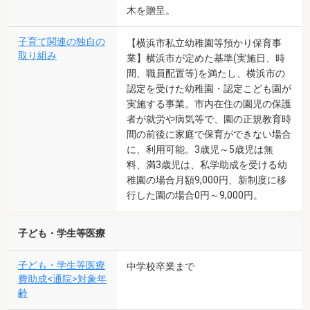
木を贈呈。
子育て関連の独自の
【横浜市私立幼稚園等預かり保育事
取り組み
業】横浜市が定めた基準(実施日、時
間、職員配置等)を満たし、横浜市の
認定を受けた幼稚園・認定こども園が
実施する事業。市内在住の園児の保護
者が就労や病気等で、園の正規教育時
間の前後に家庭で保育ができない場合
に、利用可能。3歳児～5歳児は無
料、満3歳児は、私学助成を受ける幼
稚園の場合月額9,000円、新制度に移
行した園の場合0円～9,000円。
子ども・学生等医療
子ども・学生等医療
中学校卒業まで
費助成<通院>対象年
齢