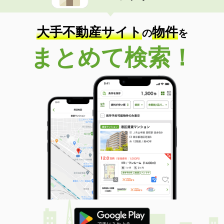
大手不動産サイト
物件
の
を
まとめて検索！