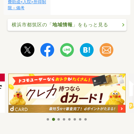
費助成<入院>所得制
限－備考
横浜市都筑区の「
地域情報
」をもっと見る