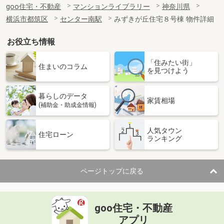
goo住宅・不動産
マンションライブラリー
神奈川県
横浜市都筑区
センター南駅
みずきが丘住宅８号棟 物件詳細
お役立ち情報
「住みたい街」
住まいのコラム
を見つけよう
暮らしのデータ
家賃相場
(補助金・助成金情報)
人気タウン
住宅ローン
ランキング
ページトップに戻る
goo住宅・不動産
アプリ