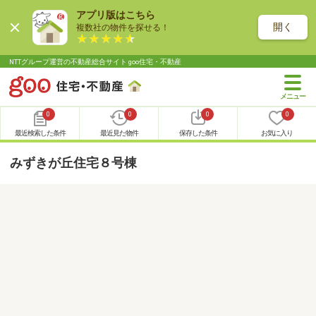
アプリ版はこちら
開く
複数社の物件を探せる！
NTTグループ運営の不動産総合サイト goo住宅・不動産
0
0
0
0
最近検索した条件
最近見た物件
保存した条件
お気に入り
みずきが丘住宅８号棟