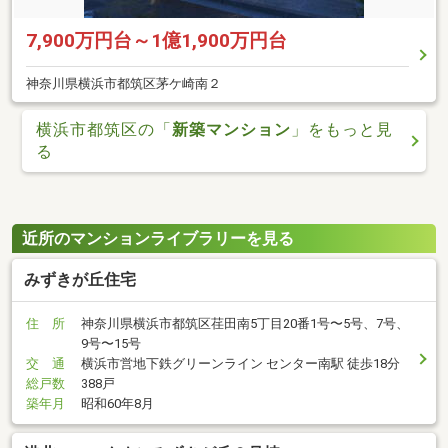
7,900万円台～1億1,900万円台
神奈川県横浜市都筑区茅ケ崎南２
横浜市都筑区の「
新築マンション
」をもっと見
る
近所のマンションライブラリーを見る
みずきが丘住宅
住 所
神奈川県横浜市都筑区荏田南5丁目20番1号〜5号、7号、
9号〜15号
交 通
横浜市営地下鉄グリーンライン センター南駅 徒歩18分
総戸数
388戸
築年月
昭和60年8月