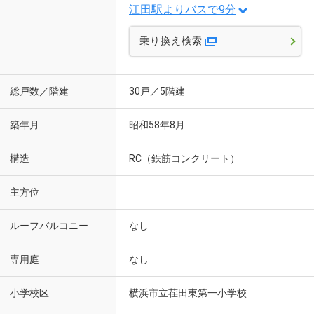
江田駅よりバスで9分
乗り換え検索
総戸数／階建
30戸／5階建
築年月
昭和58年8月
構造
RC（鉄筋コンクリート）
主方位
ルーフバルコニー
なし
専用庭
なし
小学校区
横浜市立荏田東第一小学校