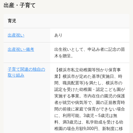
出産・子育て
育児
出産祝い
あり
出産祝い-備考
出生祝いとして、申込み者に記念の苗
木を贈呈。
子育て関連の独自の
【横浜市私立幼稚園等預かり保育事
取り組み
業】横浜市が定めた基準(実施日、時
間、職員配置等)を満たし、横浜市の
認定を受けた幼稚園・認定こども園が
実施する事業。市内在住の園児の保護
者が就労や病気等で、園の正規教育時
間の前後に家庭で保育ができない場合
に、利用可能。3歳児～5歳児は無
料、満3歳児は、私学助成を受ける幼
稚園の場合月額9,000円、新制度に移