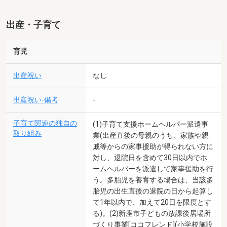
出産・子育て
育児
出産祝い
なし
出産祝い-備考
-
子育て関連の独自の
(1)子育て支援ホームヘルパー派遣事
取り組み
業(出産直後の母親のうち、家族や親
戚等からの家事援助が得られない方に
対し、退院日を含めて30日以内でホ
ームヘルパーを派遣して家事援助を行
う。多胎児を養育する場合は、当該多
胎児の出生直後の退院の日から起算し
て1年以内で、加えて20日を限度とす
る)。(2)新座市子どもの放課後居場所
づくり事業[ココフレンド](小学校施設