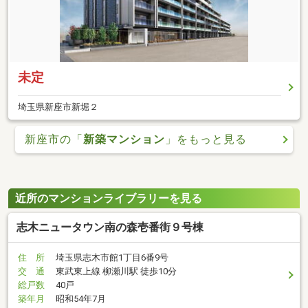
未定
埼玉県新座市新堀２
新座市の「
新築マンション
」をもっと見る
近所のマンションライブラリーを見る
志木ニュータウン南の森壱番街９号棟
住 所
埼玉県志木市館1丁目6番9号
交 通
東武東上線 柳瀬川駅 徒歩10分
総戸数
40戸
築年月
昭和54年7月