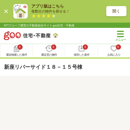
アプリ版はこちら
開く
複数社の物件を探せる！
NTTグループ運営の不動産総合サイト goo住宅・不動産
0
0
0
0
最近検索した条件
最近見た物件
保存した条件
お気に入り
新座リバーサイド１８－１５号棟