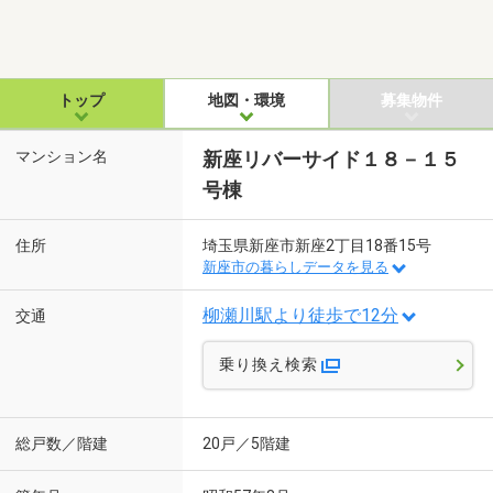
トップ
地図・環境
募集物件
マンション名
新座リバーサイド１８－１５
号棟
住所
埼玉県新座市新座2丁目18番15号
新座市の暮らしデータを見る
柳瀬川駅より徒歩で12分
交通
乗り換え検索
総戸数／階建
20戸／5階建