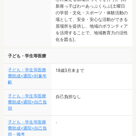
新座っ子ぱわーあっぷくらぶ(土曜日
の学習・文化・スポーツ・体験活動の
場として、安全・安心な活動ができる
居場所を提供し、地域のボランティア
を活用することで、地域教育力の活性
化を図る)。
子ども・学生等医療
子ども・学生等医療
18歳3月末まで
費助成<通院>対象年
齢
子ども・学生等医療
自己負担なし
費助成<通院>自己負
担
子ども・学生等医療
-
費助成<通院>自己負
担－備考