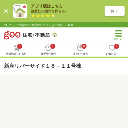
アプリ版はこちら
開く
複数社の物件を探せる！
NTTグループ運営の不動産総合サイト goo住宅・不動産
0
0
0
0
最近検索した条件
最近見た物件
保存した条件
お気に入り
新座リバーサイド１８－１１号棟