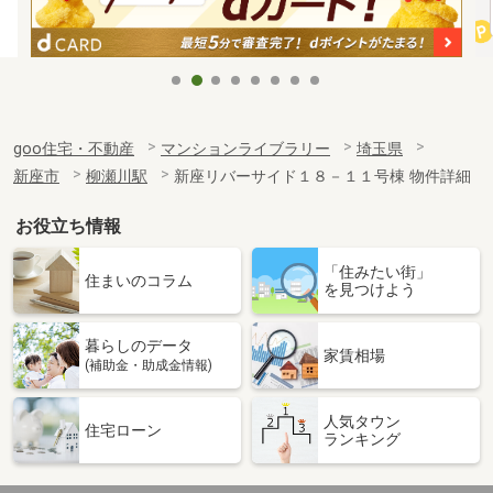
goo住宅・不動産
マンションライブラリー
埼玉県
新座市
柳瀬川駅
新座リバーサイド１８－１１号棟 物件詳細
お役立ち情報
「住みたい街」
住まいのコラム
を見つけよう
暮らしのデータ
家賃相場
(補助金・助成金情報)
人気タウン
住宅ローン
ランキング