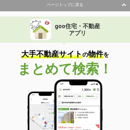
ページトップに戻る
goo住宅・不動産
アプリ
大手不動産サイト
物件
の
を
まとめて検索！