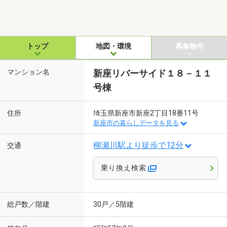
トップ
地図・環境
募集物件
マンション名
新座リバーサイド１８－１１
号棟
住所
埼玉県新座市新座2丁目18番11号
新座市の暮らしデータを見る
柳瀬川駅より徒歩で12分
交通
乗り換え検索
総戸数／階建
30戸／5階建