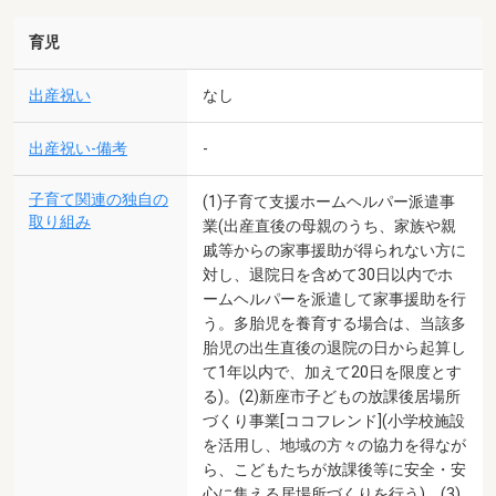
育児
出産祝い
なし
出産祝い-備考
-
子育て関連の独自の
(1)子育て支援ホームヘルパー派遣事
取り組み
業(出産直後の母親のうち、家族や親
戚等からの家事援助が得られない方に
対し、退院日を含めて30日以内でホ
ームヘルパーを派遣して家事援助を行
う。多胎児を養育する場合は、当該多
胎児の出生直後の退院の日から起算し
て1年以内で、加えて20日を限度とす
る)。(2)新座市子どもの放課後居場所
づくり事業[ココフレンド](小学校施設
を活用し、地域の方々の協力を得なが
ら、こどもたちが放課後等に安全・安
心に集える居場所づくりを行う)。(3)