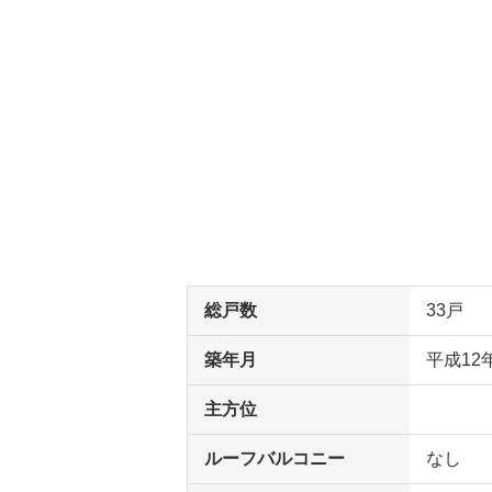
総戸数
33戸
築年月
平成12
主方位
ルーフバルコニー
なし