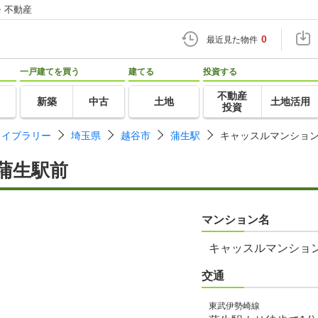
・不動産
0
最近見た物件
一戸建てを買う
建てる
投資する
不動産
新築
中古
土地
土地活用
投資
ライブラリー
埼玉県
越谷市
蒲生駅
キャッスルマンショ
蒲生駅前
マンション名
キャッスルマンショ
交通
東武伊勢崎線