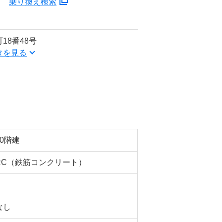
分
乗り換え検索
18番48号
タを見る
10階建
RC（鉄筋コンクリート）
なし