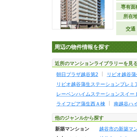
専有面
所在
交通
周辺の物件情報を探す
近所のマンションライブラリーを見
朝日プラザ越谷第2
リビオ越谷蒲
リビオ越谷蒲生ステーションプレミ
レーベンハイムステーションスイー
ライフピア蒲生西Ａ棟
南越谷ハ
他のジャンルから探す
新築マンション
越谷市の新築マ