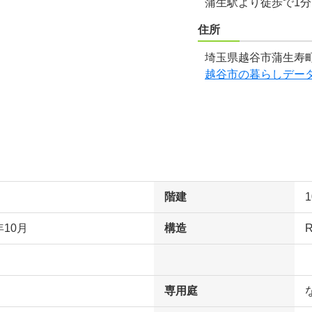
蒲生駅より徒歩で1
住所
埼玉県越谷市蒲生寿町
越谷市の暮らしデー
階建
年10月
構造
専用庭