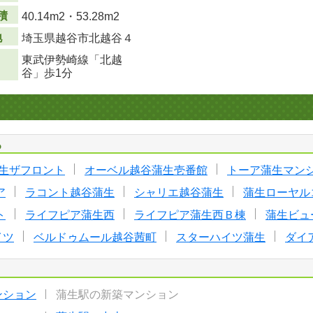
積
40.14m
2
・53.28m
2
地
埼玉県越谷市北越谷４
東武伊勢崎線「北越
谷」歩1分
る
生ザフロント
オーベル越谷蒲生壱番館
トーア蒲生マン
ア
ラコント越谷蒲生
シャリエ越谷蒲生
蒲生ローヤル
ト
ライフピア蒲生西
ライフピア蒲生西Ｂ棟
蒲生ビュ
イツ
ベルドゥムール越谷茜町
スターハイツ蒲生
ダイ
ンション
蒲生駅の新築マンション