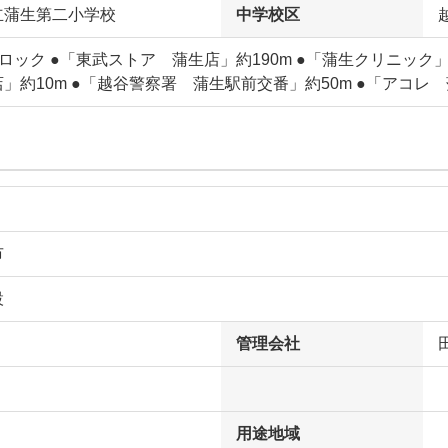
立蒲生第二小学校
中学校区
ロック ●「東武ストア 蒲生店」約190m ●「蒲生クリニック」
」約10m ●「越谷警察署 蒲生駅前交番」約50m ●「アコレ 
市
設
管理会社
用途地域