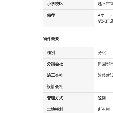
小学校区
越谷市
備考
●オート
駅東口店
物件概要
種別
分譲
分譲会社
田園都
施工会社
近藤建
設計会社
管理方式
巡回
土地権利
所有権