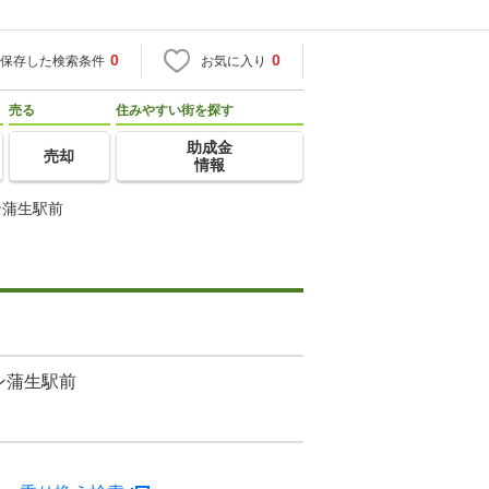
0
0
保存した検索条件
お気に入り
売る
住みやすい街を探す
助成金
売却
情報
ン蒲生駅前
ン蒲生駅前