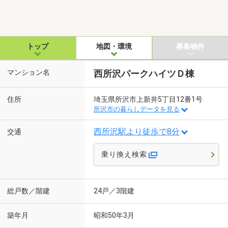
トップ
地図・環境
募集物件
マンション名
西所沢パークハイツＤ棟
住所
埼玉県所沢市上新井5丁目12番1号
所沢市の暮らしデータを見る
西所沢駅より徒歩で8分
交通
乗り換え検索
総戸数／階建
24戸／3階建
築年月
昭和50年3月