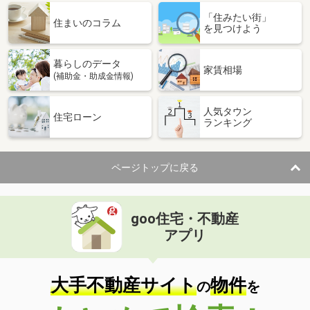
「住みたい街」
住まいのコラム
を見つけよう
暮らしのデータ
家賃相場
(補助金・助成金情報)
人気タウン
住宅ローン
ランキング
ページトップに戻る
goo住宅・不動産
アプリ
大手不動産サイト
物件
の
を