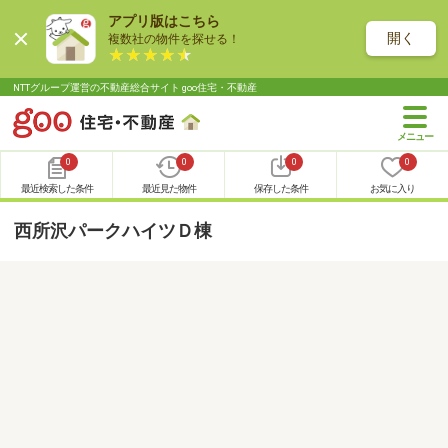
アプリ版はこちら
開く
複数社の物件を探せる！
NTTグループ運営の不動産総合サイト goo住宅・不動産
0
0
0
0
最近検索した条件
最近見た物件
保存した条件
お気に入り
西所沢パークハイツＤ棟