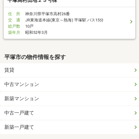
平塚高村団地２３号棟
住 所
神奈川県平塚市高村26番
交 通
JR東海道本線(東京～熱海) 平塚駅 バス15分
総戸数
10戸
築年月
昭和52年3月
平塚市の物件情報を探す
賃貸
中古マンション
新築マンション
中古一戸建て
新築一戸建て