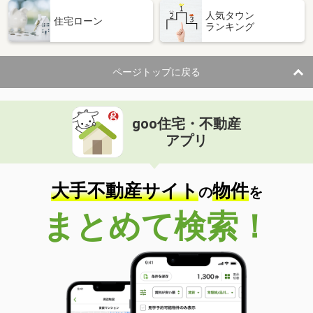
人気タウン
住宅ローン
ランキング
ページトップに戻る
goo住宅・不動産
アプリ
大手不動産サイト
物件
の
を
まとめて検索！