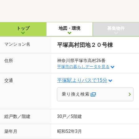
トップ
地図・環境
募集物件
マンション名
平塚高村団地２０号棟
住所
神奈川県平塚市高村26番
平塚市の暮らしデータを見る
平塚駅よりバスで15分
交通
乗り換え検索
総戸数／階建
30戸／5階建
築年月
昭和52年3月