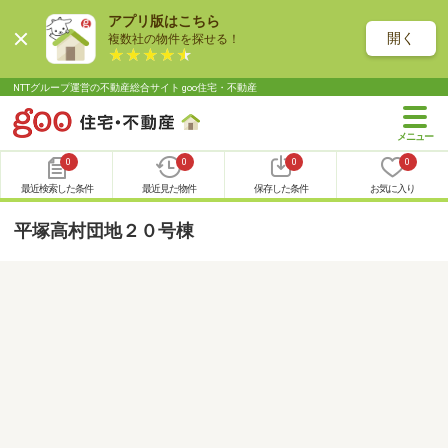
アプリ版はこちら
開く
複数社の物件を探せる！
NTTグループ運営の不動産総合サイト goo住宅・不動産
0
0
0
0
最近検索した条件
最近見た物件
保存した条件
お気に入り
平塚高村団地２０号棟