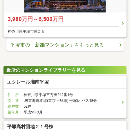
3,980万円～6,500万円
神奈川県平塚市黒部丘
平塚市の「
新築マンション
」をもっと見る
近所のマンションライブラリーを見る
エクレール湘南平塚
住 所
神奈川県平塚市万田312番1号
交 通
JR東海道本線(東京～熱海) 平塚駅 バス18分
総戸数
52戸
築年月
平成9年3月
平塚高村団地２１号棟