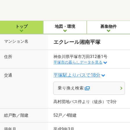
トップ
地図・環境
募集物件
マンション名
エクレール湘南平塚
住所
神奈川県平塚市万田312番1号
平塚市の暮らしデータを見る
平塚駅よりバスで18分
交通
乗り換え検索
高村団地バス停より（徒歩）で3分
総戸数／階建
52戸／4階建
築年月
平成9年3月