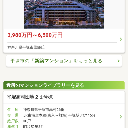
3,980万円～6,500万円
神奈川県平塚市黒部丘
平塚市の「
新築マンション
」をもっと見る
近所のマンションライブラリーを見る
平塚高村団地２１号棟
住 所
神奈川県平塚市高村26番
交 通
JR東海道本線(東京～熱海) 平塚駅 バス15分
総戸数
30戸
築年月
昭和52年3月