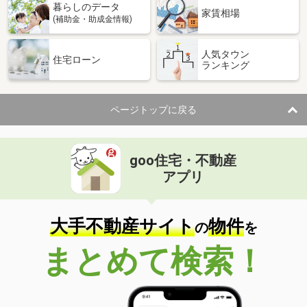
暮らしのデータ
家賃相場
(補助金・助成金情報)
人気タウン
住宅ローン
ランキング
ページトップに戻る
goo住宅・不動産
アプリ
大手不動産サイト
物件
の
を
まとめて検索！