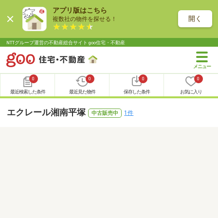
アプリ版はこちら
開く
複数社の物件を探せる！
NTTグループ運営の不動産総合サイト goo住宅・不動産
0
0
0
0
最近検索した条件
最近見た物件
保存した条件
お気に入り
エクレール湘南平塚
1件
中古販売中