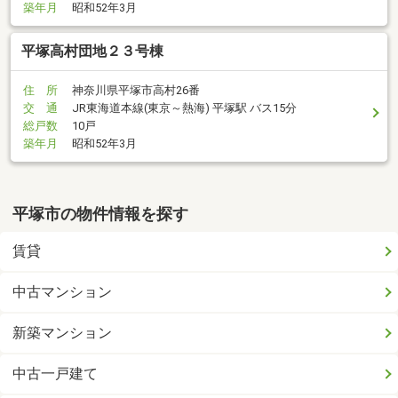
築年月
昭和52年3月
平塚高村団地２３号棟
住 所
神奈川県平塚市高村26番
交 通
JR東海道本線(東京～熱海) 平塚駅 バス15分
総戸数
10戸
築年月
昭和52年3月
平塚市の物件情報を探す
賃貸
中古マンション
新築マンション
中古一戸建て