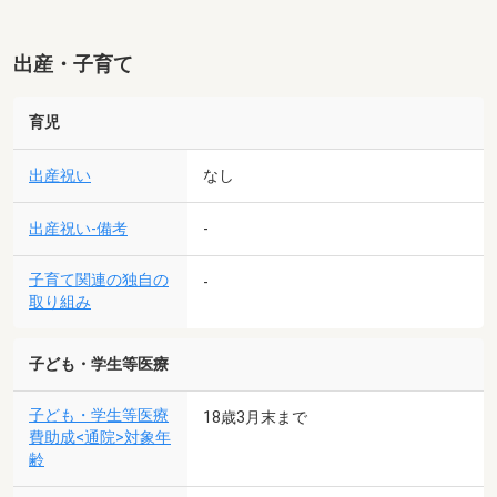
出産・子育て
育児
出産祝い
なし
出産祝い-備考
-
子育て関連の独自の
-
取り組み
子ども・学生等医療
子ども・学生等医療
18歳3月末まで
費助成<通院>対象年
齢