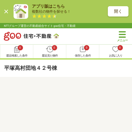
アプリ版はこちら
開く
複数社の物件を探せる！
NTTグループ運営の不動産総合サイト goo住宅・不動産
0
0
0
0
最近検索した条件
最近見た物件
保存した条件
お気に入り
平塚高村団地４２号棟