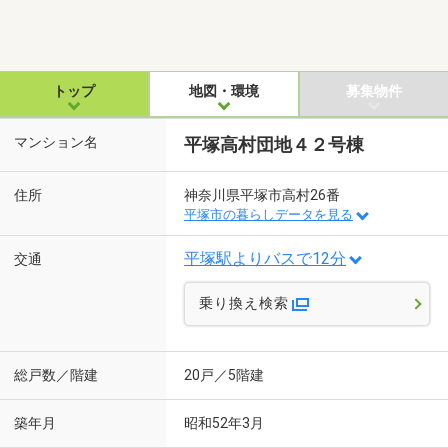
トップ
地図・環境
募集物件
マンション名
平塚高村団地４２号棟
住所
神奈川県平塚市高村26番
平塚市の暮らしデータを見る
平塚駅よりバスで12分
交通
乗り換え検索
総戸数／階建
20戸／5階建
築年月
昭和52年3月