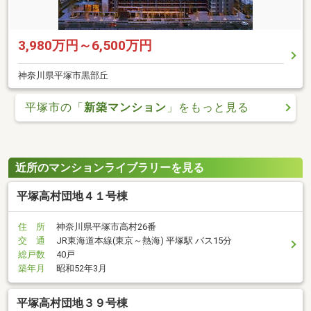
3,980万円～6,500万円
神奈川県平塚市黒部丘
平塚市の「
新築マンション
」をもっと見る
近所のマンションライブラリーを見る
平塚高村団地４１号棟
住 所
神奈川県平塚市高村26番
交 通
JR東海道本線(東京～熱海) 平塚駅 バス15分
総戸数
40戸
築年月
昭和52年3月
平塚高村団地３９号棟