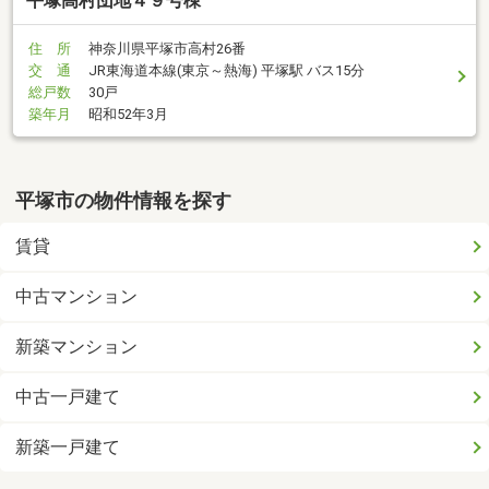
平塚高村団地４９号棟
住 所
神奈川県平塚市高村26番
交 通
JR東海道本線(東京～熱海) 平塚駅 バス15分
総戸数
30戸
築年月
昭和52年3月
平塚市の物件情報を探す
賃貸
中古マンション
新築マンション
中古一戸建て
新築一戸建て