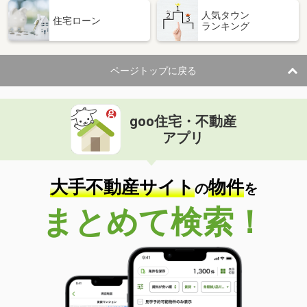
人気タウン
住宅ローン
ランキング
ページトップに戻る
goo住宅・不動産
アプリ
大手不動産サイト
物件
の
を
まとめて検索！