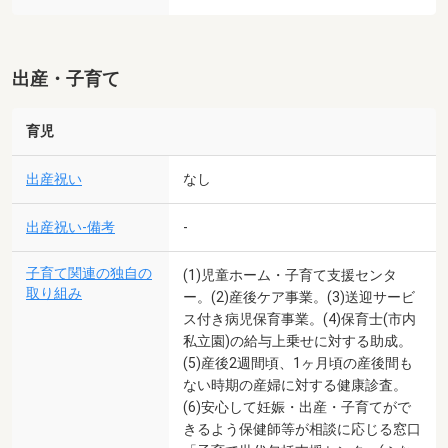
出産・子育て
育児
出産祝い
なし
出産祝い-備考
-
子育て関連の独自の
(1)児童ホーム・子育て支援センタ
取り組み
ー。(2)産後ケア事業。(3)送迎サービ
ス付き病児保育事業。(4)保育士(市内
私立園)の給与上乗せに対する助成。
(5)産後2週間頃、1ヶ月頃の産後間も
ない時期の産婦に対する健康診査。
(6)安心して妊娠・出産・子育てがで
きるよう保健師等が相談に応じる窓口