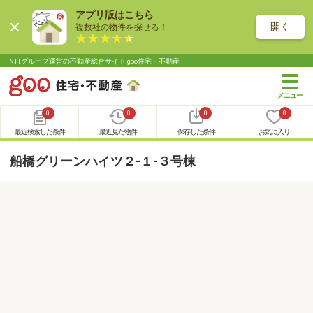
アプリ版はこちら
開く
複数社の物件を探せる！
NTTグループ運営の不動産総合サイト goo住宅・不動産
0
0
0
0
最近検索した条件
最近見た物件
保存した条件
お気に入り
船橋グリーンハイツ２-１-３号棟