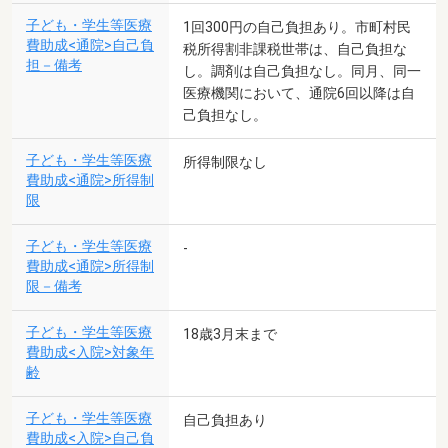
子ども・学生等医療
1回300円の自己負担あり。市町村民
費助成<通院>自己負
税所得割非課税世帯は、自己負担な
担－備考
し。調剤は自己負担なし。同月、同一
医療機関において、通院6回以降は自
己負担なし。
子ども・学生等医療
所得制限なし
費助成<通院>所得制
限
子ども・学生等医療
-
費助成<通院>所得制
限－備考
子ども・学生等医療
18歳3月末まで
費助成<入院>対象年
齢
子ども・学生等医療
自己負担あり
費助成<入院>自己負