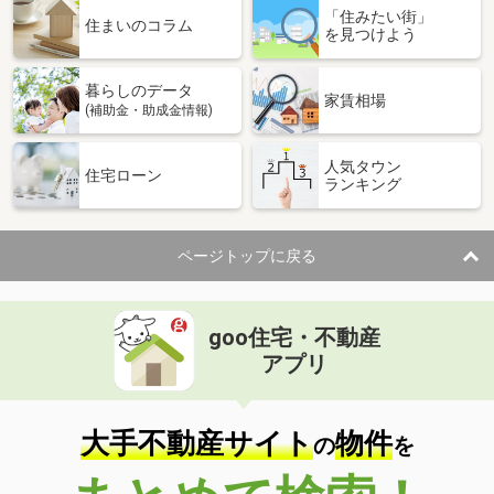
「住みたい街」
住まいのコラム
を見つけよう
暮らしのデータ
家賃相場
(補助金・助成金情報)
人気タウン
住宅ローン
ランキング
ページトップに戻る
goo住宅・不動産
アプリ
大手不動産サイト
物件
の
を