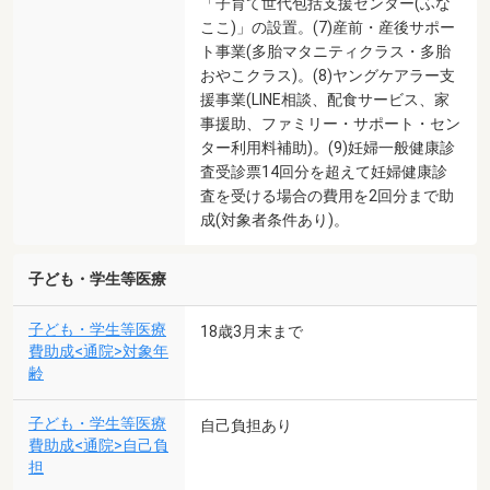
「子育て世代包括支援センター(ふな
ここ)」の設置。(7)産前・産後サポー
ト事業(多胎マタニティクラス・多胎
おやこクラス)。(8)ヤングケアラー支
援事業(LINE相談、配食サービス、家
事援助、ファミリー・サポート・セン
ター利用料補助)。(9)妊婦一般健康診
査受診票14回分を超えて妊婦健康診
査を受ける場合の費用を2回分まで助
成(対象者条件あり)。
子ども・学生等医療
子ども・学生等医療
18歳3月末まで
費助成<通院>対象年
齢
子ども・学生等医療
自己負担あり
費助成<通院>自己負
担