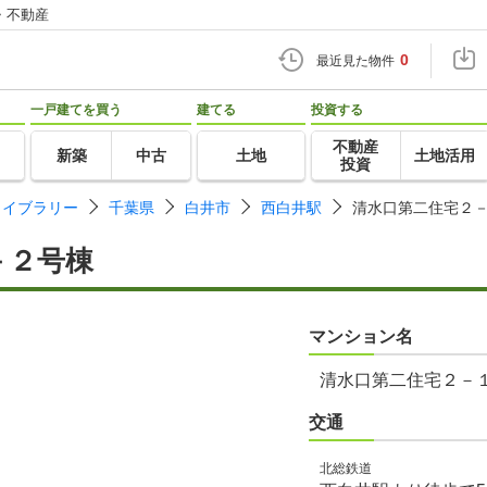
・不動産
0
最近見た物件
一戸建てを買う
建てる
投資する
不動産
新築
中古
土地
土地活用
投資
ライブラリー
千葉県
白井市
西白井駅
清水口第二住宅２
－２号棟
マンション名
清水口第二住宅２－
交通
北総鉄道