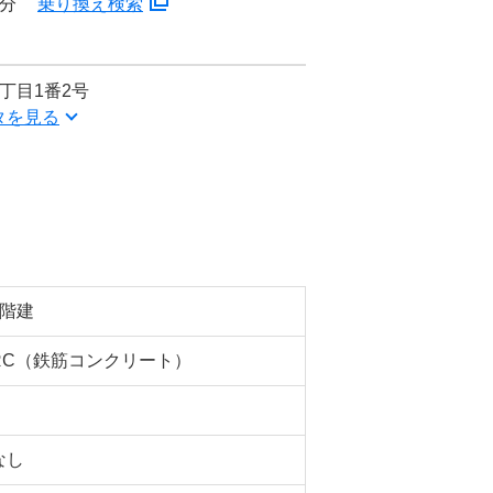
5分
乗り換え検索
丁目1番2号
タを見る
2階建
RC（鉄筋コンクリート）
なし