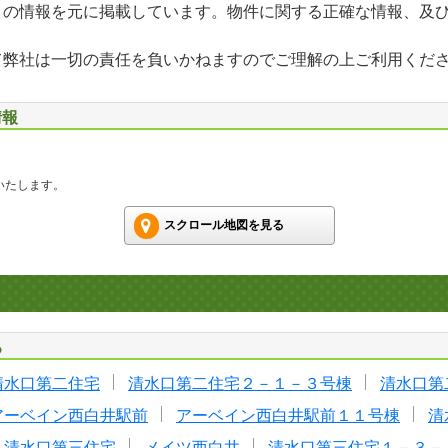
」の情報を元に掲載しています。物件に関する正確な情報、及
て弊社は一切の責任を負いかねますのでご理解の上ご利用くだ
情報
いたします。
スクロール地図を見る
る
清水口第二住宅
清水口第二住宅２－１－３号棟
清水口第
アーベイン西白井駅前
アーベイン西白井駅前１１号棟
清
清水口第三住宅
メイツ西白井
清水口第三住宅１－３－