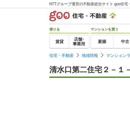
NTTグループ運営の不動産総合サイト goo住宅
借りる
マンションを買う
店舗･
賃貸
新築
中古
事業用
住宅・不動産
地域情報
マンション
清水口第二住宅２－１