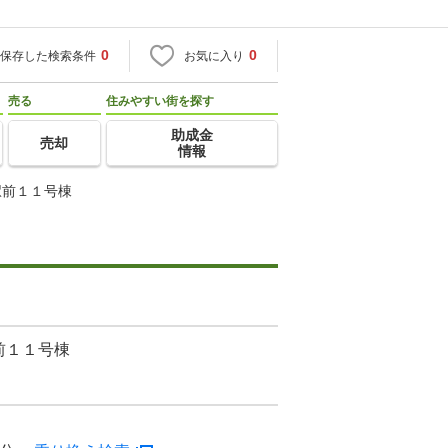
0
0
保存した検索条件
お気に入り
売る
住みやすい街を探す
助成金
売却
情報
駅前１１号棟
前１１号棟