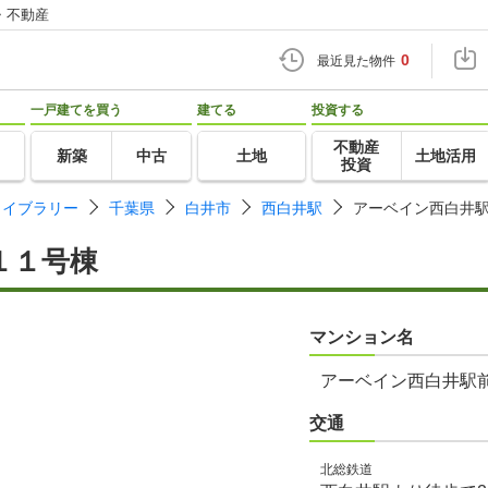
・不動産
0
最近見た物件
一戸建てを買う
建てる
投資する
不動産
新築
中古
土地
土地活用
投資
ライブラリー
千葉県
白井市
西白井駅
アーベイン西白井
１１号棟
マンション名
アーベイン西白井駅
交通
北総鉄道