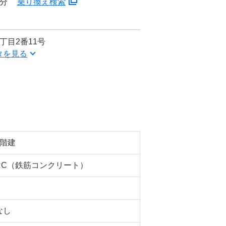
2分
乗り換え検索
丁目2番11号
タを見る
5階建
RC（鉄筋コンクリート）
なし