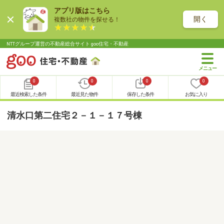
アプリ版はこちら
開く
複数社の物件を探せる！
NTTグループ運営の不動産総合サイト goo住宅・不動産
0
0
0
0
最近検索した条件
最近見た物件
保存した条件
お気に入り
清水口第二住宅２－１－１７号棟