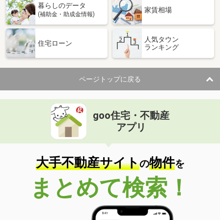
暮らしのデータ
家賃相場
(補助金・助成金情報)
人気タウン
住宅ローン
ランキング
ページトップに戻る
goo住宅・不動産
アプリ
大手不動産サイト
物件
の
を
まとめて検索！