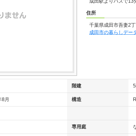
成田駅よりバスで13
住所
千葉県成田市吾妻2丁
成田市の暮らしデー
階建
年8月
構造
専用庭