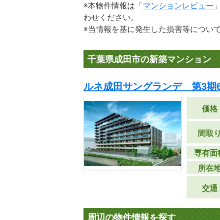
※本物件情報は「
マンションレビュー
わせください。
※当情報を基に発生した損害等につい
千葉県成田市の新築マンション
ルネ成田サングランデ 第3期
価格
間取
専有面
所在
交通
周辺の物件情報を探す