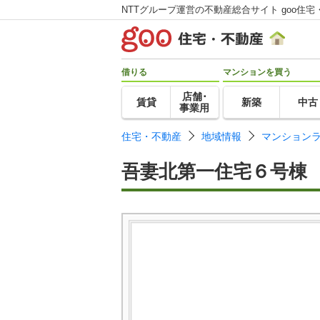
NTTグループ運営の不動産総合サイト goo住宅
借りる
マンションを買う
店舗･
賃貸
新築
中古
事業用
住宅・不動産
地域情報
マンション
吾妻北第一住宅６号棟