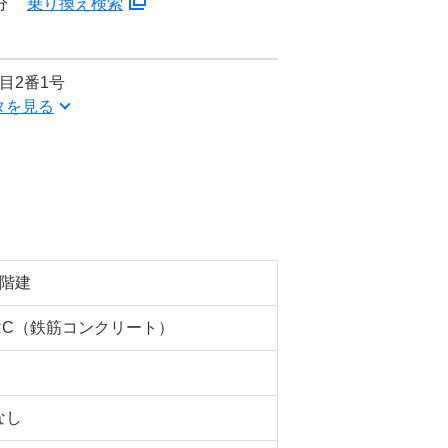
分
乗り換え検索
目2番1号
タを見る
5階建
RC（鉄筋コンクリート）
なし