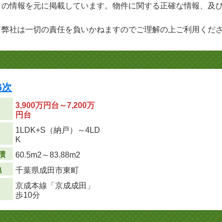
」の情報を元に掲載しています。物件に関する正確な情報、及
て弊社は一切の責任を負いかねますのでご理解の上ご利用くだ
6次
3,900万円台～7,200万
円台
1LDK+S（納戸）～4LD
り
K
積
60.5m
2
～83.88m
2
地
千葉県成田市東町
京成本線「京成成田」
歩10分