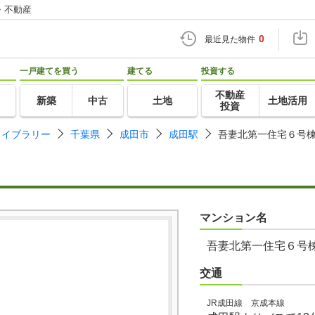
・不動産
0
最近見た物件
一戸建てを買う
建てる
投資する
不動産
新築
中古
土地
土地活用
投資
ライブラリー
千葉県
成田市
成田駅
吾妻北第一住宅６号
マンション名
吾妻北第一住宅６号
交通
JR成田線 京成本線