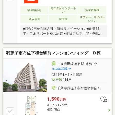
モニタ付インターホ
駐車場あり
浴室乾燥機
ン
リフォームリノベー
即入居可
所有権
ション
■頭金0円から購入可・新規リノベーション■創業55
年・フルサポートをお約束 ■本日ご見学可能・来店不
要■現地にて全てサポート致します■ □隙間時間で内覧
OK□
我孫子市布佐平和台駅前マンションウィング Ｄ棟
ＪＲ成田線 布佐駅 徒歩1分
その他の交通
築44年1ヶ月/11階建
総戸数
133戸
千葉県我孫子市布佐平和台１
1,590
万円
2
3LDK 71.26m
4階 南西