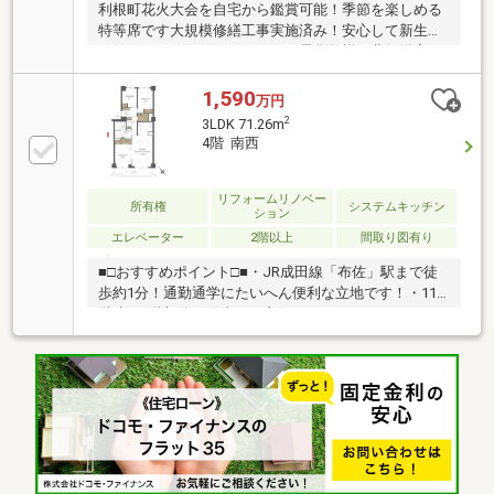
利根町花火大会を自宅から鑑賞可能！季節を楽しめる
特等席です大規模修繕工事実施済み！安心して新生活
を始められるマンションオール電化仕様＆北側洋室は
二重サッシ採用で快適な住環境を実現
1,590
万円
2
3LDK 71.26m
4階 南西
リフォームリノベー
所有権
システムキッチン
ション
エレベーター
2階以上
間取り図有り
■□おすすめポイント□■・JR成田線「布佐」駅まで徒
歩約1分！通勤通学にたいへん便利な立地です！・11
階建て4階部分！陽当たり良好です・リノベーション
済で全室フローリング！たいへんキレイです・ビッグ
コミュニティなので多数の住民で管理費・修繕費を按
分するので低コストで高セキュリティに対応できま
す・エレベーター付きなので荷物が多くても安心です
■□リフォーム施工□■・新規交換：システムキッチン、
ユニットバス、洗面化粧台、電気温水器、トイレ、建
具・新規貼替：クロス全室、床材・その他：ハウスク
リーニング■□周辺環境□■・布佐小学校まで徒歩約16