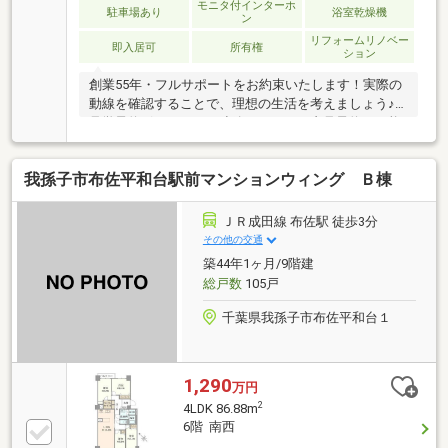
モニタ付インターホ
駐車場あり
浴室乾燥機
ン
リフォームリノベー
即入居可
所有権
ション
創業55年・フルサポートをお約束いたします！実際の
動線を確認することで、理想の生活を考えましょう♪
見学予約ボタンより、連絡不要ですぐ内見予約が可能
です・物件おすすめポイント・□大画面ＴＶも余裕、
インテリアプランが考えやすいワイドなリビング■お
我孫子市布佐平和台駅前マンションウィング Ｂ棟
子様のお留守番にも安心、訪問者を確認できるＴＶモ
ニタ・インタホン付き□全居室収納付きで「自分の物
は自分でしまう」が自然に身に付く間取り■浴室には
ＪＲ成田線 布佐駅 徒歩3分
浴室乾燥機つき、湿気を排しカビ防止に大活躍。冬季
その他の交通
のヒートショック緩和に
築44年1ヶ月/9階建
総戸数
105戸
千葉県我孫子市布佐平和台１
1,290
万円
2
4LDK 86.88m
6階 南西