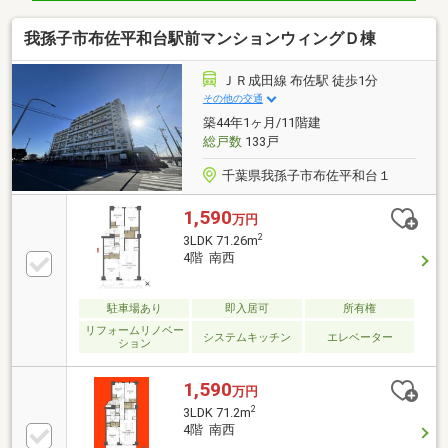
分・立布佐中学校まで徒歩約14分
我孫子市布佐平和台駅前マンションウィングＤ棟
ＪＲ成田線 布佐駅 徒歩1分
その他の交通
築44年1ヶ月/11階建
総戸数
133戸
千葉県我孫子市布佐平和台１
1,590
万円
2
3LDK 71.26m
4階 南西
駐車場あり
即入居可
所有権
リフォームリノベー
システムキッチン
エレベーター
ション
1,590
万円
2
3LDK 71.2m
4階 南西