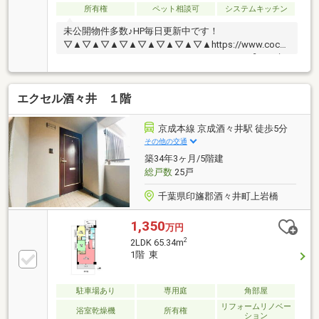
所有権
ペット相談可
システムキッチン
未公開物件多数♪HP毎日更新中です！
▽▲▽▲▽▲▽▲▽▲▽▲▽▲▽▲https://www.cocosumo-
chiba.jp/▲▽▲▽▲▽▲▽▲▽▲▽▲▽▲▽【ルネ京
成佐倉グランレジデンス】＼京成佐倉駅より徒歩4分
の好立地！／南向き×4階部分につき、陽当り・眺望良
エクセル酒々井 １階
好！■専有面積74㎡超のゆとりある3LDK■大切なペッ
トと一緒に暮らせます（細則有）■不在時に便利な宅
配BOX＆安心のオートロック■スーパー・小学校が徒
京成本線 京成酒々井駅 徒歩5分
歩10分圏内で生活便利！築浅ならではの充実した共用
その他の交通
施設も魅力+＋室内大変綺麗にお使いです。ぜひ現地
築34年3ヶ月/5階建
をご見学ください！
総戸数
25戸
千葉県印旛郡酒々井町上岩橋
1,350
万円
2
2LDK 65.34m
1階 東
駐車場あり
専用庭
角部屋
リフォームリノベー
浴室乾燥機
所有権
ション