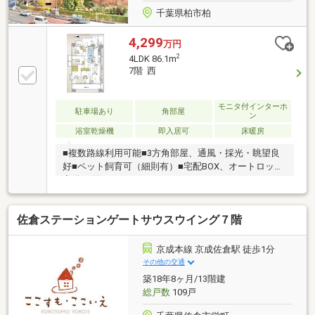
千葉県柏市柏
4,299
万円
2
4LDK 86.1m
7階 西
モニタ付インターホ
駐車場あり
角部屋
ン
浴室乾燥機
即入居可
床暖房
■複数路線利用可能■3方角部屋、通風・採光・眺望良
好■ペット飼育可（細則有）■宅配BOX、オートロック
完備■3面バルコニーーーーーーーーーーーーーーーー
◎頭金０円から購入可能◎FPによるライフプランのシ
ミュレーション診断◎その他希望に合う物件（未公開
佐倉ステーションゲートサウスウイング７階
含む）のご提案弊社は不動産総合企業です。お客さま
に寄り添ったサービスを心がけています。それぞれの
ご家族にあう価値をご提案をいたします。まずはお気
京成本線 京成佐倉駅 徒歩1分
軽に現地をご覧下さいませ。物件の確認事項、ご見学
その他の交通
希望のお客様は下記番号までご連絡下さい。お問合せ
築18年8ヶ月/13階建
先：0120-127-511いつでもお待ちしております。
総戸数
109戸