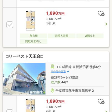
ン・LDと隣接する洋室は一体利用も可・お手入れしや
すい全居室フローリング仕様・浴室乾燥機付・不在時
も荷物を受け取れる宅配ボックス有・24時間ゴミ出し
1,890
万円
可▼2026年1月室内リフォーム済【交換】キッチン、
2
3LDK 72m
トイレ、洗面台、給湯器【張替】全室壁・天井クロ
3階 東
ス、床【その他】ハウスクリーニング▼周辺環境・セ
ブンイレブン我孫子天王台6丁目店 徒歩6分(約470m)■
ご希望の住まい探しをお手伝いします
所有権
管理人常駐
2階以上
━━━━━・・・物件の詳細・ご相談はお気軽にお問
間取り図有り
い合わせください。
□リーベスト天王台□
ＪＲ成田線 東我孫子駅 徒歩6分
その他の交通
築28年6ヶ月/3階建
総戸数
44戸
千葉県我孫子市東我孫子２
1,890
万円
2
3LDK 72m
2階 東