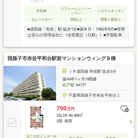
リフォームリノベー
所有権
システムキッチン
ション
エレベーター
2階以上
間取り図有り
■成田線「布佐」駅 徒歩1分■築年月：1982年8月■管理
は安心の管理会社に《全部委託（日勤）》■平面駐車
場／有（月額4000円）※空き状況は管理会社へ要確認■
即引渡可 ※売買代金全額支払い後のお引き渡しとな
ります。┏┓ リフォーム内容
我孫子市布佐平和台駅前マンションウィングＢ棟
┗□━━━━━━━━━━━━━━━━━━━━━━━━━
システムキッチン新規交換・ユニットバス交換・洗面
化粧台新規交換・電気温水器新規交換・トイレ新規交
ＪＲ成田線 布佐駅 徒歩3分
換・建具新規交換・配管更新・クロス全室貼替・フロ
築44年1ヶ月/9階建
ーリング貼替・ハウスクリーニング【2026年5月中旬
総戸数
447戸
完了】
千葉県我孫子市布佐平和台１
790
万円
2
3SLDK 86.88m
3階 南西
モニタ付インターホ