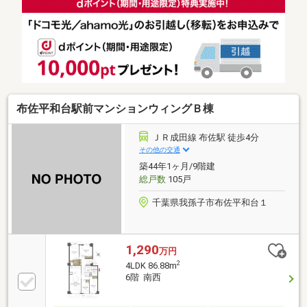
宅配ボックス▼内装リフォーム履歴【2023年8月】給
湯器交換【2022年3月】ディスポーザー交換【2019年8
月】キッチンコンロ・レンジフード交換、全室クロス
張替
布佐平和台駅前マンションウィングＢ棟
ＪＲ成田線 布佐駅 徒歩4分
その他の交通
築44年1ヶ月/9階建
総戸数
105戸
千葉県我孫子市布佐平和台１
1,290
万円
2
4LDK 86.88m
6階 南西