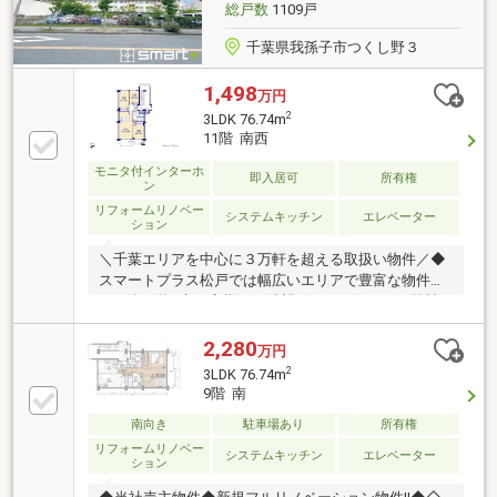
やスキマ時間など短時間でもご案内可能♪◆ご自宅や
総戸数
1109戸
最寄り駅などへのご送迎もお任せください！
千葉県我孫子市つくし野３
1,498
万円
2
3LDK 76.74m
11階 南西
モニタ付インターホ
即入居可
所有権
ン
リフォームリノベー
システムキッチン
エレベーター
ション
＼千葉エリアを中心に３万軒を超える取扱い物件／◆
スマートプラス松戸では幅広いエリアで豊富な物件を
ご紹介可能♪◆お客様のご希望に沿うお住まいも弊社
ならきっと見つかります！＼住宅ローンならお任せく
ださい！最適な金融機関をご紹介いたします♪／◆借
2,280
万円
入がある・転職したて・過去に金融事故があった・他
2
3LDK 76.74m
社様でダメだった・・・◆スマートプラス松戸にぜひ
9階 南
一度ご相談ください！通過実績多数ございます♪＼お
南向き
駐車場あり
所有権
客様のご都合に合わせてご見学可能！送り迎えもご相
談ください♪／◆当日はもちろん、お仕事終わりの夜
リフォームリノベー
システムキッチン
エレベーター
ション
間やスキマ時間など短時間でもご案内可能♪◆ご自宅
や最寄り駅などへのご送迎もお任せください！