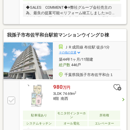
◆SALES COMMENT◆※弊社グループ会社売主の
為、最良の提案可能≪リフォーム竣工しました≫□ 南
東角部屋に位置し、開放感と落ち着きある住環境を同
時に享受できる魅力的な立地□ 南東向き住戸のため、
柔らかな朝日が差し込む心地よいスタートを迎えられ
我孫子市布佐平和台駅前マンションウイングＤ棟
る明るさ□ 規約に基づきペット飼育が可能で、大切な
家族とも安心して暮らせる住まい□ 新規表層フルリノ
ベーションを実施し、長く快適に暮らせる室内仕様※
ＪＲ成田線 布佐駅 徒歩1分
詳細はについてのご質問はお問合せ時にお申し付けく
その他の交通
ださいませ。ご見学は即日承れますので、お気軽にお
築44年1ヶ月/11階建
問い合わせください。皆様からのお問合せをお待ちし
総戸数
446戸
ております。
千葉県我孫子市布佐平和台１
980
万円
2
3LDK 74.69m
8階 南西
モニタ付インターホ
駐車場あり
所有権
ン
システムキッチン
オール電化
エレベーター