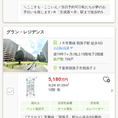
＼ここすも・ここいえ／当日予約可◎私たちが夢のお
手伝いを致します♪☆「京成酒々井」駅まで徒歩約5分
☆京成本線・JR成田線の2沿線利用可能☆リフォーム
済！水まわり新品交換☆月々のお支払い、管理費・修
繕積立金込みで約7万円！賃貸家賃より安く済ませら
グラン・レジデンス
れます♪未公開物件多数♪HP毎日更新中です！
▽▲▽▲▽▲▽▲▽▲▽▲▽▲▽▲https://www.cocosumo-
chiba.jp/▲▽▲▽▲▽▲▽▲▽▲▽▲▽▲▽■スーパ
ＪＲ常磐線 我孫子駅 徒歩5分
ータイヨー…徒歩約4分■ヤックスドラッグ…徒歩約7分
その他の交通
■ファミリーマート…徒歩約9分■酒々井小学校…徒歩約
築19年7ヶ月/地上15階地下2階建
18分■酒々井中学校…徒歩約29分
総戸数
738戸
千葉県我孫子市我孫子２
5,180
万円
2
3LDK 81.03m
10階 南
南向き
浴室乾燥機
所有権
ペット相談可
オール電化
エレベーター
《アクセス》常磐線 「我孫子」駅から徒歩5分圏内。