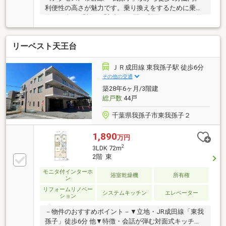
利便性の高さが魅力です。乗り換えをするために乗り
降りが多い 「柏」 「新松戸」駅を利用できます。《住
環境と利便性の高さを兼ね備えた好立地》～周辺地域
と比較をしても第一印象が良く、目を惹きます。《10
リーベスト天王台
階部分・南向き・専有面積：81.03m2 (3LDKタイプ＋
マルチ収納付き)》◆DINKS 3～5名様ご家族からのお
問い合わせを見込める広さ・間取りです。■専有面積
ＪＲ成田線 東我孫子駅 徒歩6分
／81.03m2（トランクルーム面積／約0.60m2含む）
その他の交通
築28年6ヶ月/3階建
総戸数
44戸
千葉県我孫子市東我孫子２
1,890
万円
2
3LDK 72m
2階 東
モニタ付インターホ
浴室乾燥機
所有権
ン
リフォームリノベー
システムキッチン
エレベーター
ション
－物件のおすすめポイント－▼立地・JR成田線「東我
孫子」徒歩6分 他▼特徴・会話が弾む対面式キッチ