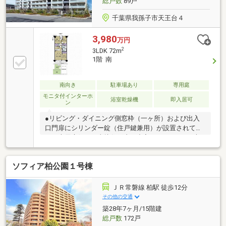
総戸数
89戸
千葉県我孫子市天王台４
3,980
万円
2
3LDK 72m
1階 南
南向き
駐車場あり
専用庭
モニタ付インターホ
浴室乾燥機
即入居可
ン
●リビング・ダイニング側窓枠（一ヶ所）および出入
口門扉にシリンダー錠（住戸鍵兼用）が設置されてお
り、専用庭側から直接住戸内に出入りできます。●大
切な家族であるペットと一緒に暮らせます（飼育細則
あり）●生活を豊かにする設備が充実「食器洗い乾燥
ソフィア柏公園１号棟
機、浄水器一体型水栓、ディスポーザ（生ごみ粉砕処
理）、床暖房、脱臭機能付きウォシュレット、ガス温
水式浴室暖房乾燥機」●アウル24センターとALSOKの
ＪＲ常磐線 柏駅 徒歩12分
連帯による24時間・365日セキュリティ●新築時アフタ
その他の交通
ーサービス「長谷工プレミアムアフターサービス_neo
築28年7ヶ月/15階建
基準」を引継ぎ可能※詳細は担当者にご確認ください
総戸数
172戸
テラス面積：11.40㎡