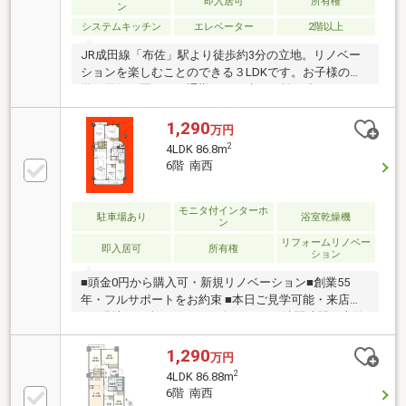
即入居可
所有権
ン
システムキッチン
エレベーター
2階以上
JR成田線「布佐」駅より徒歩約3分の立地。リノベー
ションを楽しむことのできる３LDKです。お子様の通
学や天気が悪い日の通勤には、歩く距離も少ないので
安心ですね♪エレベーター非停止階のため、北側2部屋
にエアコン設置可能です！間取りを4LDKから3LDKへ
1,290
万円
変更したため、他のお部屋よりリビングに開放感があ
2
4LDK 86.8m
ります。陽当たりや風通しも良好です♪
6階 南西
モニタ付インターホ
駐車場あり
浴室乾燥機
ン
リフォームリノベー
即入居可
所有権
ション
■頭金0円から購入可・新規リノベーション■創業55
年・フルサポートをお約束 ■本日ご見学可能・来店不
要■現地にて全てサポート致します■ □隙間時間で内覧
OK□
1,290
万円
2
4LDK 86.88m
6階 南西