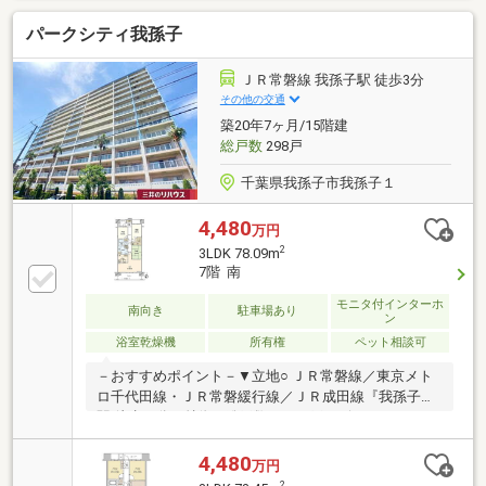
パークシティ我孫子
ＪＲ常磐線 我孫子駅 徒歩3分
その他の交通
築20年7ヶ月/15階建
総戸数
298戸
千葉県我孫子市我孫子１
4,480
万円
2
3LDK 78.09m
7階 南
モニタ付インターホ
南向き
駐車場あり
ン
浴室乾燥機
所有権
ペット相談可
－おすすめポイント－▼立地○ ＪＲ常磐線／東京メト
ロ千代田線・ＪＲ常磐緩行線／ＪＲ成田線『我孫子』
駅 徒歩３分▼特徴○ 総戸数２９８戸のビックコミュニ
ティ○ ペット飼育可（細則有）○ ２４時間有人管理体
制○ 専有面積７８.０９平米の３ＬＤＫ○ ゆとりのある
4,480
万円
約１５.7帖のＬＤＫ○ カウンターキッチンには２方向
2