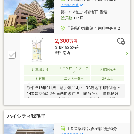
その他の交通
築23年/地上14階地下1階建
総戸数
114戸
千葉県印旛郡酒々井町中央台２
2,300
万円
2
3LDK 80.02m
6階 南西
モニタ付インターホ
駐車場あり
浴室乾燥機
ン
所有権
エレベーター
2階以上
◎平成15年9月築、総戸数114戸、RC造地下1階付地上
14階建◎6階部分南西向き住戸、陽当たり・通風良好
◎オートロック＆宅配ボックス完備◎自走式立体駐車
場◎ペット飼育可能（飼育細則有り）◎トランクルー
ム有り◎浴室換気乾燥暖房機付き◎対面式カウンター
ハイシティ我孫子
付きキッチン◎ウォークインクローゼット有り◎室内
御覧頂けます。＜周辺環境＞・せんどう酒々井店まで
約220ｍ・ローソンスリーエフ酒々井駅前店まで約230
ＪＲ常磐線 我孫子駅 徒歩3分
ｍ・ナリタヤ酒々井店まで約400ｍ・上ヶ作緑地まで