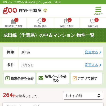
NTTグループ運営の不動産総合サイト goo住宅・不動産
1
0
0
0
最近検索した条件
最近見た物件
保存した条件
お気に入り
成田線（千葉県）の中古マンション 物件一覧
路線
変更する
成田線
条件
変更する
指定なし
新着メールを受
検索条件を保存
アプリで探す
取る
264
件
が該当しました。