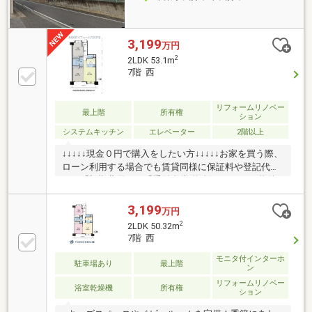
3,199
万円
2
2LDK 53.1m
7階 西
リフォームリノベー
最上階
所有権
ション
システムキッチン
エレベーター
2階以上
↓↓↓↓↓現金０円で購入をしたい方↓↓↓↓↓お家を買う際、
ローン利用する場合でも賃貸同様に保証料や登記代金
など「初期費用」や「手付金(契約金)」がどんな物件
でも必ず必要となりますローン(車その他)やカードの
分割、リボ、キャッシング等が残っている場合全額完
3,199
万円
済や減額融資につながります。加えて部屋数分のエア
2
2LDK 50.32m
コン、網戸シャッターテレビアンテナ(新築の場合)、
7階 西
新調するであろう家具家電そして引越し代金etc…必ず
自己資金(貯金)を出さざる負えないのが不動産購入で
モニタ付インターホ
駐車場あり
最上階
ン
す新居獲得の大きな喜びと同時にもしもの急な出費に
リフォームリノベー
不安な方も多いはずですあらゆるケースに対応し購入
浴室乾燥機
所有権
ション
時の自己負担０円でサポート致します！