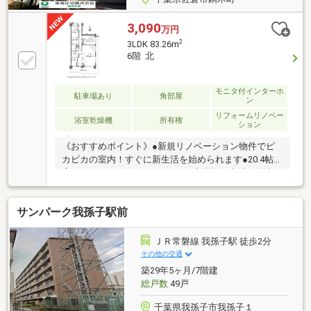
3,090
万円
2
3LDK 83.26m
6階 北
モニタ付インターホ
駐車場あり
角部屋
ン
リフォームリノベー
浴室乾燥機
所有権
ション
《おすすめポイント》●新規リノベーション物件でピ
カピカの室内！すぐに新生活を始められます●20.4帖の
広々LDK●コンビニ、スーパー、小学校、病院が徒歩
10分圏内と生活環境充実●不在時も荷物を受け取れる
便利な宅配ボックス●不審者や勧誘を避け安心して暮
サンパーク我孫子駅前
らせるオートロックマンション《東海住宅 成田支店の
特徴》●他の物件もご案内可能です、気になる物件ま
とめてご紹介いたします●この街を知り尽くしたプロ
ＪＲ常磐線 我孫子駅 徒歩2分
だから、「買う」も「売る」も強い。初めての購入で
その他の交通
も、住み替えでも、地域密着55年の東海住宅がトータ
築29年5ヶ月/7階建
ルサポート！本日、明日内覧ご希望の方はお電話がス
総戸数
49戸
ムーズです【通話料無料】
千葉県我孫子市我孫子１