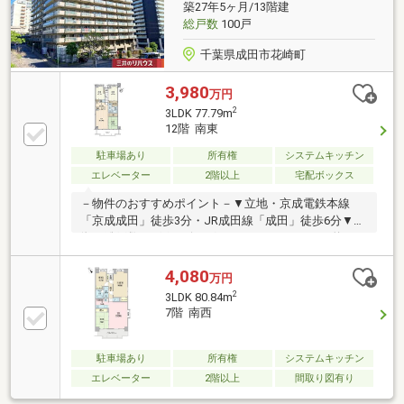
築27年5ヶ月/13階建
総戸数
100戸
千葉県成田市花崎町
3,980
万円
2
3LDK 77.79m
12階 南東
駐車場あり
所有権
システムキッチン
エレベーター
2階以上
宅配ボックス
－物件のおすすめポイント－▼立地・京成電鉄本線
「京成成田」徒歩3分・JR成田線「成田」徒歩6分▼特
徴・総戸数100戸のビッグコミュニティ・LDKは約16.8
帖、足をのばしてくつろげる和室が隣接・家族との会
話が弾む対面式キッチン・主寝室約6.2帖にWICを設
4,080
万円
置・防犯面に配慮されたオートロック付▼設備・追い
2
3LDK 80.84m
焚き機能付UB・宅配ボックス▼周辺環境・ローソンア
7階 南西
パホテル京成成田駅前店 徒歩3分(約170m)・ヤオコー
成田駅前店 徒歩8分(約590m)■ ご希望の住まい探しを
お手伝いします ━━━━━・・・物件の詳細・ご相談
駐車場あり
所有権
システムキッチン
はお気軽にお問い合わせください。
エレベーター
2階以上
間取り図有り