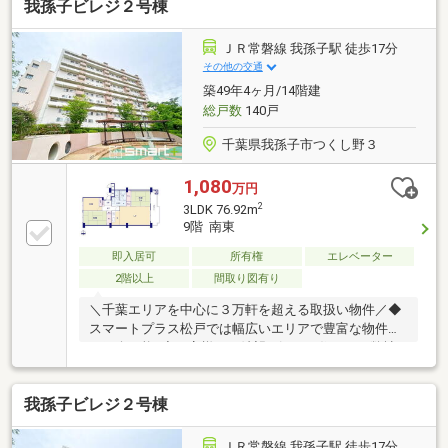
我孫子ビレジ２号棟
ＪＲ常磐線 我孫子駅 徒歩17分
その他の交通
築49年4ヶ月/14階建
総戸数
140戸
千葉県我孫子市つくし野３
1,080
万円
2
3LDK 76.92m
9階 南東
即入居可
所有権
エレベーター
2階以上
間取り図有り
＼千葉エリアを中心に３万軒を超える取扱い物件／◆
スマートプラス松戸では幅広いエリアで豊富な物件を
ご紹介可能♪◆お客様のご希望に沿うお住まいも弊社
ならきっと見つかります！＼住宅ローンならお任せく
ださい！最適な金融機関をご紹介いたします♪／◆借
我孫子ビレジ２号棟
入がある・転職したて・過去に金融事故があった・他
社様でダメだった・・・◆スマートプラス松戸にぜひ
一度ご相談ください！通過実績多数ございます♪＼お
ＪＲ常磐線 我孫子駅 徒歩17分