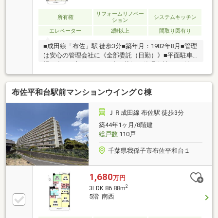
リフォームリノベー
所有権
システムキッチン
ション
エレベーター
2階以上
間取り図有り
■成田線「布佐」駅 徒歩3分■築年月：1982年8月■管理
は安心の管理会社に《全部委託（日勤）》■平面駐車
場／有（月額4000円）※空き状況は管理会社へ要確認
┏┓ リフォーム内容
┗□━━━━━━━━━━━━━━━━━━━━━━━━━
布佐平和台駅前マンションウイングＣ棟
システムキッチン交換・ユニットバス交換・洗面化粧
台交換・トイレ交換・建具交換・配管更新・電気温水
盤・クロス全室貼替・フローリング貼替・ハウスクリ
ＪＲ成田線 布佐駅 徒歩3分
ーニング【2026年4月上旬リフォーム完了】
築44年1ヶ月/8階建
総戸数
110戸
千葉県我孫子市布佐平和台１
1,680
万円
2
3LDK 86.88m
5階 南西