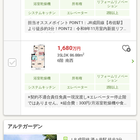
リフォームリノベー
浴室乾燥機
所有権
ション
システムキッチン
エレベーター
2階以上
担当オススメポイント POINT1：JR成田線【布佐駅】
より徒歩約3分！POINT2：令和8年11月室内新規リフ
ォーム完成予定♪POINT3：前面棟なしのため、陽当た
り・風通し良好♪※契約不適合責任免責※組合費：300
円/月地域に詳しい当社スタッフが住まい探しをサポー
1,680
万円
ト！お客様お１人おひとりと向き合った丁寧な接客を
2
3SLDK 86.88m
心がけております。経験豊富な当社スタッフが、物件
6階 南西
の選び方からご契約までサポートいたします。どんな
小さなことでもお気軽にご相談ください。
リフォームリノベー
浴室乾燥機
所有権
ション
システムキッチン
エレベーター
2階以上
※契約不適合責任免責ー現況渡し※エレベーター停止階
ではありません。※組合費：300円/月浴室乾燥機や食
洗機など室内設備が充実している物件です。令和8年4
月にクロス、床材貼替等全室リフォーム済みのため、
快適にお過ごしいただけます。収納豊富な３SLDK
アルテガーデン
で、物の置き場にも困りません。物件探しでお困りの
方は、お気軽にご連絡ください！
ＪＲ成田線 酒々井駅 徒歩3分