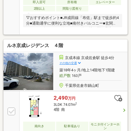
即入居可
所有権
エレベーター
2階以上
間取り図有り
▽おすすめポイント■JR成田線「布佐」駅まで徒歩約4
分■通勤通学に便利な立地■南付きバルコニー■玄関に
はシューズクローク付き！■LDK約15帖▽周辺環境■ナ
リタヤ布佐店 約1100ｍ/徒歩約14分■セブンイレブン
我孫子新々田店 約483m/徒歩約7分■クリエイトSD我
ルネ京成レジデンス ４階
孫子店 約1200m/徒歩約15分■わだ幼稚園 約486m/
徒歩約7分■布佐駅南口西公園 約344m/徒歩約5分
京成本線 京成佐倉駅 徒歩4分
その他の交通
築18年4ヶ月/地上14階地下1階建
総戸数
163戸
千葉県佐倉市鍋山町
2,490
万円
2
3LDK 74.07m
4階 南
モニタ付インターホ
南向き
駐車場あり
ン