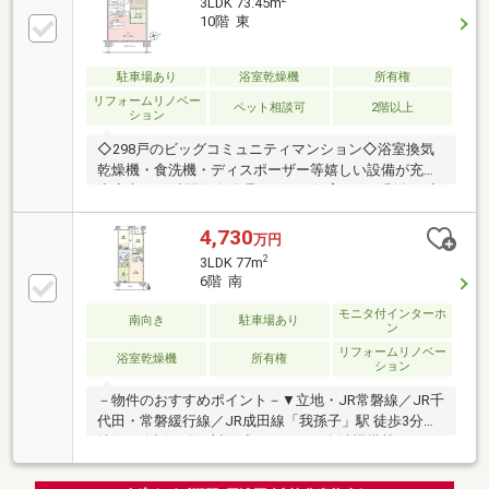
3LDK 73.45m
から出入可能で、家事動線がスムーズです○ 洗い物の
10階 東
時間を短縮！ビルトインの食洗機ついています○ １４
１８サイズの浴室には浴室乾燥機付○ スロップシンク
有○ 全居室収納有・ウォークインクローゼット等、豊
駐車場あり
浴室乾燥機
所有権
富な収納スペース
リフォームリノベー
ペット相談可
2階以上
ション
◇298戸のビッグコミュニティマンション◇浴室換気
乾燥機・食洗機・ディスポーザー等嬉しい設備が充実
◇安心の24時間有人管理！ペット飼育可（細則有）◇
室内大変綺麗にお使いです！【リフォーム内容】2017
年11月完了◇全部屋壁◇天井クロス張替（ウォークイ
4,730
万円
ンクローゼット除く）◇キッチン：キッチンガスコン
2
3LDK 77m
ロ・レンジフード新規交換◇トイレ：クッションフロ
6階 南
ア張替◇洗面所：クッションフロア張替◇スイッチ一
式交換◇ハウスクリーニング等
モニタ付インターホ
南向き
駐車場あり
ン
リフォームリノベー
浴室乾燥機
所有権
ション
－物件のおすすめポイント－▼立地・JR常磐線／JR千
代田・常磐緩行線／JR成田線「我孫子」駅 徒歩3分▼
特徴・会話の弾む対面式キッチン、食洗機搭載・WIC
や納戸等、全居室に収納を確保・南面バルコニー有、
スロップシンク付▼設備・浴室乾燥機・複層ガラス・