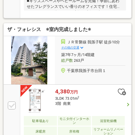
■キッズスペースやベビールームを完備！季節にあわ
せたフレグランスでいい香りのオフィスです！住宅ロ
ーンのことや、街のこと、市況の先行き含めてお伝え
させていただきます！！■独自のFP相談【未来カレン
ダー】住宅購入の資金計画は未来を見据えて立てなけ
ザ・フォレシス ※室内完成しました※
ればいけません。漠然とした不安や悩みを『見える
化』して幸せな未来へのスタートを切りましょう。■
業界初の無料アフターサポート【TOHO HOUSE
ＪＲ常磐線 我孫子駅 徒歩10分
CLUB】『住まい』のご購入はゴールではなくスタート
その他の交通
です。お客様の『住まい』と『暮らし』の安心と安全
築7年7ヶ月/14階建
を守るサービスを全て無料で提供しています。詳細は
総戸数
263戸
お気軽にお問合せ下さい！
千葉県我孫子市台田１
4,380
万円
2
3LDK 73.01m
3階 南東
モニタ付インターホ
駐車場あり
浴室乾燥機
ン
リフォームリノベー
床暖房
所有権
ション