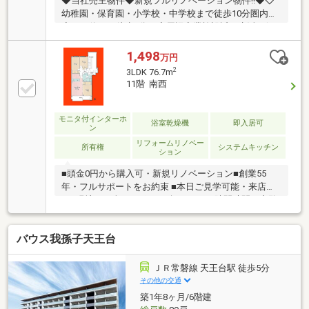
◆当社売主物件◆新規フルリノベーション物件!!◆◇
幼稚園・保育園・小学校・中学校まで徒歩10分圏内！
◇バス停まで徒歩4分！◇周辺商業施設近く生活に便
利な立地！◎我孫子駅南口 徒歩１分◎晃南土地株式
会社にお任せください！「買う」よりも、「暮らす」
1,498
万円
を大切に。晃南土地は、すまい探しのパートナーとし
2
3LDK 76.7m
て、あなたの想いに寄り添い、焦らず丁寧にサポート
11階 南西
します。我孫子で35年以上、“安心して暮らせる家”を
一緒に考えてきました。理想のすまいを、一緒に見つ
けましょう！晃南土地株式会社：電話番号【０４－７
モニタ付インターホ
浴室乾燥機
即入居可
ン
１８２－６６６２】担当 山口【090-7182-3297】ま
リフォームリノベー
でお問合せください
所有権
システムキッチン
ション
■頭金0円から購入可・新規リノベーション■創業55
年・フルサポートをお約束 ■本日ご見学可能・来店不
要■現地にて全てサポート致します■ □隙間時間で内覧
OK□
バウス我孫子天王台
ＪＲ常磐線 天王台駅 徒歩5分
その他の交通
築1年8ヶ月/6階建