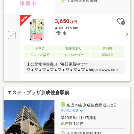
千葉県佐倉市栄町
3,650
万円
2
4LDK 98.53m
7階 南
南向き
駐車場あり
所有権
ペット相談可
エレベーター
2階以上
未公開物件多数♪HP毎日更新中です！
▽▲▽▲▽▲▽▲▽▲▽▲▽▲▽▲https://www.cocosumo-
chiba.jp/▲▽▲▽▲▽▲▽▲▽▲▽▲▽▲▽落ち着い
た住環境と生活の利便性がバランスよく備わったファ
ミリー層に人気のマンション●トウズ（徒歩4分・約
エステ・プラザ京成佐倉駅前
300ｍ）●セブンイレブン（徒歩2分・約90ｍ）●佐倉中
央病院（徒歩3分・約220ｍ）●佐倉郵便局(徒歩5分・
約330ｍ)●佐倉小学校（徒歩9分・約650ｍ）●佐倉中学
京成本線 京成佐倉駅 徒歩2分
校(徒歩17分・約1.3kｍ) 詳細、資料をご希望の方はお
その他の交通
気軽にメールまたはお電話お待ちしております。
築29年8ヶ月/17階建
総戸数
161戸
千葉県佐倉市鏑木町