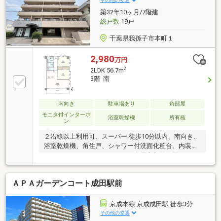
その他の交通
約60ｍ・酒々井病院まで約900ｍ・酒々井小学校まで
築32年10ヶ月/7階建
約1060ｍ・酒々井中学校まで約2000ｍ
総戸数
19戸
千葉県我孫子市本町１
2,980
万円
2
2LDK 56.7m
3階 南
南向き
駐車場あり
角部屋
モニタ付インターホ
浴室乾燥機
所有権
ン
２沿線以上利用可、スーパー 徒歩10分以内、南向き、
浴室乾燥機、角住戸、シャワー付洗面化粧台、内装リ
フォーム、システムキッチン、全居室収納、駅まで平
坦、対面式キッチン、セキュリティ充実、南面バルコ
ニー、フローリング張替、温水洗浄便座、ＴＶモニタ
ＡＰＡガーデンコート成田駅前
付インターホン、全居室フローリング、エレベータ
ー、宅配ボックス、駐輪場、食器洗乾燥機、浄水器
京成本線 京成成田駅 徒歩3分
その他の交通