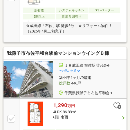
所有権
システムキッチン
エレベーター
2階以上
間取り図有り
☆成田線「布佐」駅 徒歩3分 ☆リフォーム物件！
（2026年4月上旬完了）
我孫子市布佐平和台駅前マンションウイングＢ棟
ＪＲ成田線 布佐駅 徒歩3分
その他の交通
築44年1ヶ月/9階建
総戸数
446戸
千葉県我孫子市布佐平和台１
1,290
万円
2
4LDK 86.88m
6階 南西