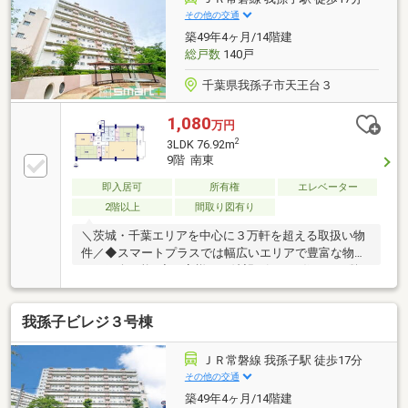
客様のご都合に合わせてご見学可能！送り迎えもご相
その他の交通
談ください♪／◆当日はもちろん、お仕事終わりの夜
築49年4ヶ月/14階建
間やスキマ時間など短時間でもご案内可能♪◆ご自宅
総戸数
140戸
や最寄り駅などへのご送迎もお任せください！
千葉県我孫子市天王台３
1,080
万円
2
3LDK 76.92m
9階 南東
即入居可
所有権
エレベーター
2階以上
間取り図有り
＼茨城・千葉エリアを中心に３万軒を超える取扱い物
件／◆スマートプラスでは幅広いエリアで豊富な物件
をご紹介可能♪◆お客様のご希望に沿うお住まいも弊
社ならきっと見つかります！＼住宅ローンならお任せ
ください！最適な金融機関をご紹介いたします♪／◆
我孫子ビレジ３号棟
借入がある・転職したて・過去に金融事故があった・
他社様でダメだった・・・◆スマートプラスにぜひ一
度ご相談ください！通過実績多数ございます♪＼お客
ＪＲ常磐線 我孫子駅 徒歩17分
様のご都合に合わせてご見学可能！送り迎えもご相談
その他の交通
ください♪／◆当日はもちろん、お仕事終わりの夜間
築49年4ヶ月/14階建