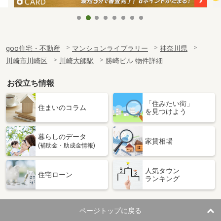
goo住宅・不動産
マンションライブラリー
神奈川県
川崎市川崎区
川崎大師駅
勝崎ビル 物件詳細
お役立ち情報
「住みたい街」
住まいのコラム
を見つけよう
暮らしのデータ
家賃相場
(補助金・助成金情報)
人気タウン
住宅ローン
ランキング
ページトップに戻る