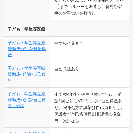
回]までヘルパーを派遣し、育児や家
事のお手伝いを行う)。
子ども・学生等医療
子ども・学生等医療
中学校卒業まで
費助成<通院>対象年
齢
子ども・学生等医療
自己負担あり
費助成<通院>自己負
担
子ども・学生等医療
小学校4年生から中学校3年生は、受
費助成<通院>自己負
診1回ごとに500円までの自己負担あ
担－備考
り。院外処方の調剤は自己負担なし。
保護者が市民税所得割非課税の場合、
自己負担なし。