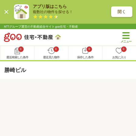
アプリ版はこちら
開く
複数社の物件を探せる！
NTTグループ運営の不動産総合サイト goo住宅・不動産
0
0
0
0
最近検索した条件
最近見た物件
保存した条件
お気に入り
勝崎ビル