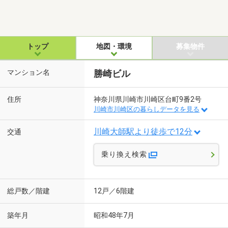
トップ
地図・環境
募集物件
マンション名
勝崎ビル
住所
神奈川県川崎市川崎区台町9番2号
川崎市川崎区の暮らしデータを見る
川崎大師駅より徒歩で12分
交通
乗り換え検索
総戸数／階建
12戸／6階建
築年月
昭和48年7月