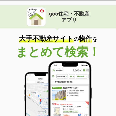
goo住宅・不動産
アプリ
大手不動産サイト
物件
の
を
まとめて検索！