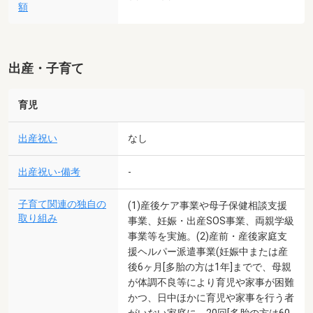
額
出産・子育て
育児
出産祝い
なし
出産祝い-備考
-
子育て関連の独自の
(1)産後ケア事業や母子保健相談支援
取り組み
事業、妊娠・出産SOS事業、両親学級
事業等を実施。(2)産前・産後家庭支
援ヘルパー派遣事業(妊娠中または産
後6ヶ月[多胎の方は1年]までで、母親
が体調不良等により育児や家事が困難
かつ、日中ほかに育児や家事を行う者
がいない家庭に、20回[多胎の方は60