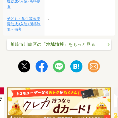
費助成<入院>所得制
限
子ども・学生等医療
-
費助成<入院>所得制
限－備考
川崎市川崎区の「
地域情報
」をもっと見る