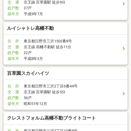
交 通
京王線 百草園駅 徒歩9分
総戸数
37戸
築年月
平成9年7月
ルイシャトレ高幡不動
住 所
東京都日野市三沢1502番8号
交 通
京王線 高幡不動駅 徒歩11分
総戸数
22戸
築年月
平成8年3月
百草園スカイハイツ
住 所
東京都日野市三沢2丁目6番44号
交 通
京王線 百草園駅 徒歩5分
総戸数
56戸
築年月
昭和51年12月
クレストフォルム高幡不動ブライトコート
住 所
東京都日野市三沢3丁目19番8号