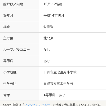
総戸数／階建
10戸／2階建
築年月
平成14年10月
構造
鉄骨造
主方位
北北東
ルーフバルコニー
なし
専用庭
あり
小学校区
日野市立七生緑小学校
中学校区
日野市立三沢中学校
備考
●専用庭：あり
※本物件情報は「
マンションレビュー
」の情報を元に掲載しています。物件に