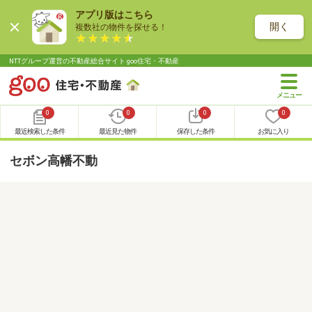
アプリ版はこちら
開く
複数社の物件を探せる！
NTTグループ運営の不動産総合サイト goo住宅・不動産
0
0
0
0
最近検索した条件
最近見た物件
保存した条件
お気に入り
セボン高幡不動