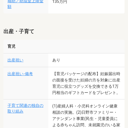
補助／助成金上限金
135万円
額
出産・子育て
育児
出産祝い
あり
出産祝い-備考
【育児パッケージの配布】妊娠届出時
の面接を受けた妊婦の方を対象に出産
育児に役立つグッズを交換できる1万
円相当のギフトカードをプレゼント。
子育て関連の独自の
(1)産婦人科・小児科オンライン健康
取り組み
相談の実施。(2)日野市ファミリー・
アテンダント事業(民生・児童委員に
よる赤ちゃん訪問、未就園児のいる家