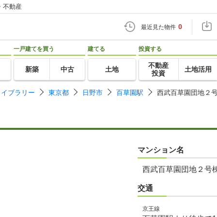
・不動産
0
最近見た物件
一戸建てを買う
建てる
投資する
不動産
新築
中古
土地
土地活用
投資
ライブラリー
東京都
日野市
百草園駅
西武百草園団地２
マンション名
西武百草園団地２号
交通
京王線