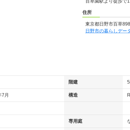
百草園駅より徒歩で1
住所
東京都日野市百草898
日野市の暮らしデー
階建
年7月
構造
専用庭