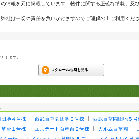
」の情報を元に掲載しています。物件に関する正確な情報、及
て弊社は一切の責任を負いかねますのでご理解の上ご利用くだ
いたします。
スクロール地図を見る
る
園団地４号棟
西武百草園団地３号棟
西武百草園団地５号
百草台１号棟
エステート百草台２号棟
カルム百草園
台４号棟
ルイシャトレ百草園ヒルズ
ルイシャトレ百草園