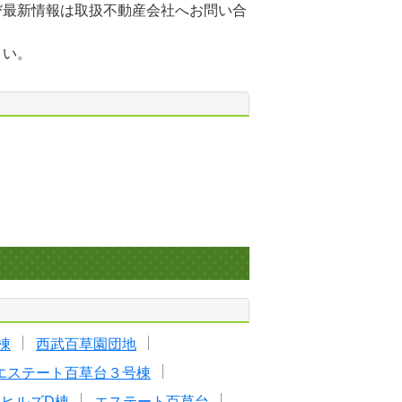
び最新情報は取扱不動産会社へお問い合
さい。
棟
西武百草園団地
エステート百草台３号棟
ヒルズD棟
エステート百草台