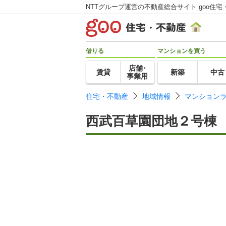
NTTグループ運営の不動産総合サイト goo住宅
借りる
マンションを買う
店舗･
賃貸
新築
中古
事業用
住宅・不動産
地域情報
マンション
西武百草園団地２号棟