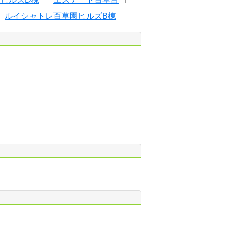
ルイシャトレ百草園ヒルズB棟