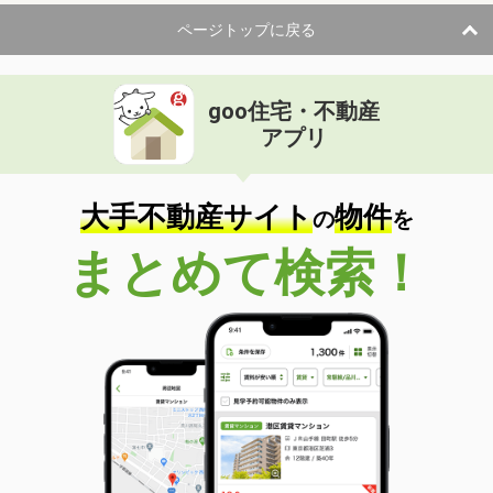
ページトップに戻る
goo住宅・不動産
アプリ
大手不動産サイト
物件
の
を
まとめて検索！