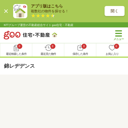
アプリ版はこちら
開く
複数社の物件を探せる！
NTTグループ運営の不動産総合サイト goo住宅・不動産
0
0
0
0
最近検索した条件
最近見た物件
保存した条件
お気に入り
錦レヂデンス