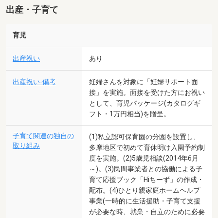
出産・子育て
育児
出産祝い
あり
出産祝い-備考
妊婦さんを対象に「妊婦サポート面
接」を実施。面接を受けた方にお祝い
として、育児パッケージ(カタログギ
フト・1万円相当)を贈呈。
子育て関連の独自の
(1)私立認可保育園の分園を設置し、
取り組み
多摩地区で初めて育休明け入園予約制
度を実施。(2)5歳児相談(2014年6月
～)。(3)民間事業者との協働による子
育て応援ブック「Hiちーず」の作成・
配布。(4)ひとり親家庭ホームヘルプ
事業(一時的に生活援助・子育て支援
が必要な時、就業・自立のために必要