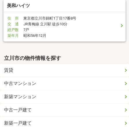
美和ハイツ
住 所
東京都立川市錦町1丁目17番8号
交 通
JR青梅線 立川駅 徒歩10分
総戸数
7戸
築年月
昭和56年12月
立川市の物件情報を探す
賃貸
中古マンション
新築マンション
中古一戸建て
新築一戸建て