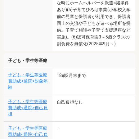
な時にホームヘルパーを派遣※諸条件
あり)(5)子育てひろば事業(小学校入学
前の児童と保護者が利用でき、保護者
同士の交流や子どもが遊べる場所を提
供。子育て相談や子育て支援講座など
実施)。(6)認可保育園3～5歳クラスの
副食費を無償化(2025年9月～)
子ども・学生等医療
子ども・学生等医療
18歳3月末まで
費助成<通院>対象年
齢
子ども・学生等医療
自己負担なし
費助成<通院>自己負
担
子ども・学生等医療
-
費助成<通院>自己負