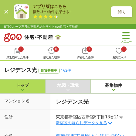
アプリ版はこちら
開く
複数社の物件を探せる！
NTTグループ運営の不動産総合サイト goo住宅・不動産
0
0
0
0
最近検索した条件
最近見た物件
保存した条件
お気に入り
レジデンス光
162件
賃貸募集中
トップ
地図・環境
募集物件
マンション名
レジデンス光
住所
東京都新宿区西新宿5丁目18番21号
新宿区の暮らしデータを見る