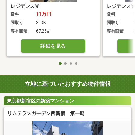
レジデンス光
レジデンス
11万円
賃料
賃料
間取り
3LDK
間取り
専有面積
67.25㎡
専有面積
2
詳細を見る
立地に基づいたおすすめ物件情報
東京都新宿区の新築マンション
リムテラスガーデン西新宿 第一期