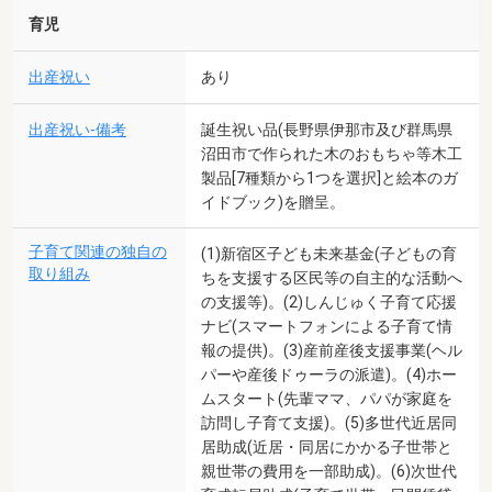
育児
出産祝い
あり
出産祝い-備考
誕生祝い品(長野県伊那市及び群馬県
沼田市で作られた木のおもちゃ等木工
製品[7種類から1つを選択]と絵本のガ
イドブック)を贈呈。
子育て関連の独自の
(1)新宿区子ども未来基金(子どもの育
取り組み
ちを支援する区民等の自主的な活動へ
の支援等)。(2)しんじゅく子育て応援
ナビ(スマートフォンによる子育て情
報の提供)。(3)産前産後支援事業(ヘル
パーや産後ドゥーラの派遣)。(4)ホー
ムスタート(先輩ママ、パパが家庭を
訪問し子育て支援)。(5)多世代近居同
居助成(近居・同居にかかる子世帯と
親世帯の費用を一部助成)。(6)次世代