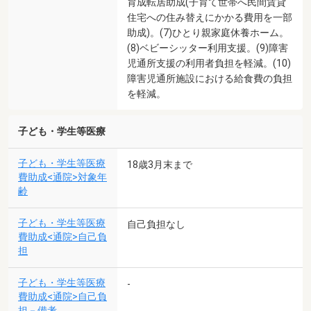
育成転居助成(子育て世帯へ民間賃貸
住宅への住み替えにかかる費用を一部
助成)。(7)ひとり親家庭休養ホーム。
(8)ベビーシッター利用支援。(9)障害
児通所支援の利用者負担を軽減。(10)
障害児通所施設における給食費の負担
を軽減。
子ども・学生等医療
子ども・学生等医療
18歳3月末まで
費助成<通院>対象年
齢
子ども・学生等医療
自己負担なし
費助成<通院>自己負
担
子ども・学生等医療
-
費助成<通院>自己負
担－備考