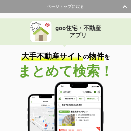
ページトップに戻る
goo住宅・不動産
アプリ
大手不動産サイト
物件
の
を
まとめて検索！