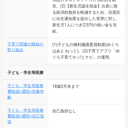
呈。(2)【新生児誕生祝金】出産に係
る経済的負担を軽減するため、目黒区
に出生通知票を提出した世帯に対し、
新生児1人につき2万円の祝い金を支
給。
子育て関連の独自の
(1)子どもの権利擁護委員制度(めぐろ
取り組み
はあと ねっと)。(2)子育てアプリ「め
ぐろ子育てホッ!とナビ」の運用。
子ども・学生等医療
子ども・学生等医療
18歳3月末まで
費助成<通院>対象年
齢
子ども・学生等医療
自己負担なし
費助成<通院>自己負
担