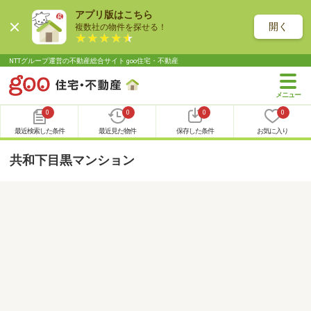
アプリ版はこちら
開く
複数社の物件を探せる！
NTTグループ運営の不動産総合サイト goo住宅・不動産
0
0
0
0
最近検索した条件
最近見た物件
保存した条件
お気に入り
共和下目黒マンション