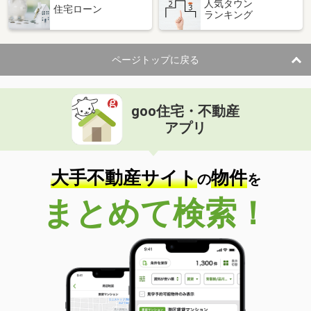
人気タウン
住宅ローン
ランキング
ページトップに戻る
goo住宅・不動産
アプリ
大手不動産サイト
物件
の
を
まとめて検索！