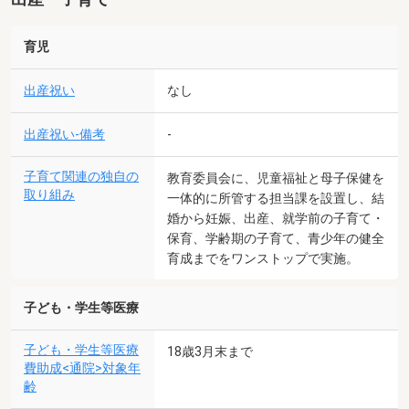
育児
出産祝い
なし
出産祝い-備考
-
子育て関連の独自の
教育委員会に、児童福祉と母子保健を
取り組み
一体的に所管する担当課を設置し、結
婚から妊娠、出産、就学前の子育て・
保育、学齢期の子育て、青少年の健全
育成までをワンストップで実施。
子ども・学生等医療
子ども・学生等医療
18歳3月末まで
費助成<通院>対象年
齢