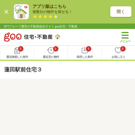
アプリ版はこちら
開く
複数社の物件を探せる！
NTTグループ運営の不動産総合サイト goo住宅・不動産
0
0
0
0
最近検索した条件
最近見た物件
保存した条件
お気に入り
蓮田駅前住宅３