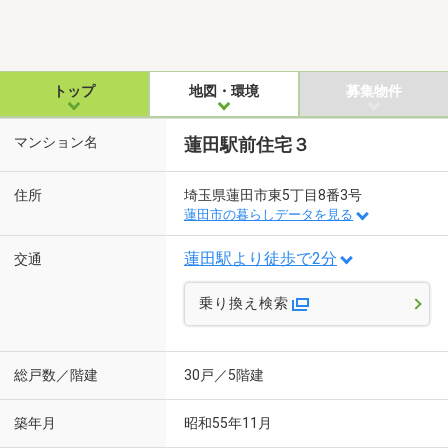
トップ
地図・環境
募集物件
マンション名
蓮田駅前住宅３
住所
埼玉県蓮田市東5丁目8番3号
蓮田市の暮らしデータを見る
蓮田駅より徒歩で2分
交通
乗り換え検索
総戸数／階建
30戸／5階建
築年月
昭和55年11月