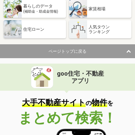
暮らしのデータ
家賃相場
(補助金・助成金情報)
人気タウン
住宅ローン
ランキング
ページトップに戻る
goo住宅・不動産
アプリ
大手不動産サイト
物件
の
を
まとめて検索！