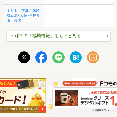
子ども・学生等医療
-
費助成<入院>所得制
限－備考
三郷市の「
地域情報
」をもっと見る