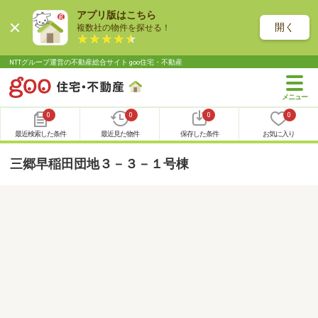
アプリ版はこちら
開く
複数社の物件を探せる！
NTTグループ運営の不動産総合サイト goo住宅・不動産
0
0
0
0
最近検索した条件
最近見た物件
保存した条件
お気に入り
三郷早稲田団地３－３－１号棟