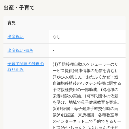
出産・子育て
育児
出産祝い
なし
出産祝い-備考
-
子育て関連の独自の
(1)予防接種自動スケジューラーのサ
取り組み
ービス提供(健康情報の配信を含む)。
(2)大人の風しん・おたふくかぜ・造
血細胞移植後のワクチン接種に関する
予防接種費用の一部助成。(3)地域の
栄養相談の実施。(4)市民団体の依頼
を受け、地域で母子健康教育を実施。
(5)妊娠届・母子健康手帳交付時の面
談(6)妊娠届、来所相談、各種教室等
のインターネット上で予約できるサー
ビス(かいちゃんとつぶちゃんの予約