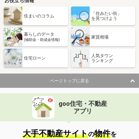
お役立ち情報
「住みたい街」
住まいのコラム
を見つけよう
暮らしのデータ
家賃相場
(補助金・助成金情報)
人気タウン
住宅ローン
ランキング
ページトップに戻る
goo住宅・不動産
アプリ
大手不動産サイト
物件
の
を