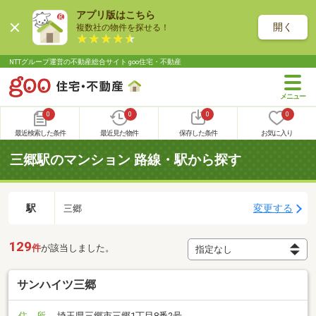
アプリ版はこちら
開く
複数社の物件を探せる！
NTTグループ運営の不動産総合サイト goo住宅・不動産
0
0
0
0
最近検索した条件
最近見た物件
保存した条件
お気に入り
三郷駅のマンション 路線・駅から探す
駅
変更する
三郷
129
件
が該当しました。
サンハイツ三郷
住 所
埼玉県三郷市三郷1丁目8番2号