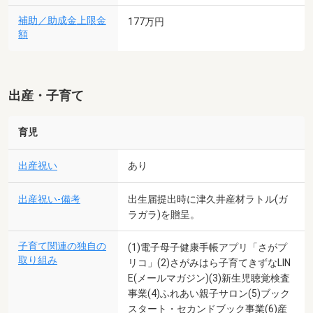
補助／助成金上限金
177万円
額
出産・子育て
育児
出産祝い
あり
出産祝い-備考
出生届提出時に津久井産材ラトル(ガ
ラガラ)を贈呈。
子育て関連の独自の
(1)電子母子健康手帳アプリ「さがプ
取り組み
リコ」(2)さがみはら子育てきずなLIN
E(メールマガジン)(3)新生児聴覚検査
事業(4)ふれあい親子サロン(5)ブック
スタート・セカンドブック事業(6)産