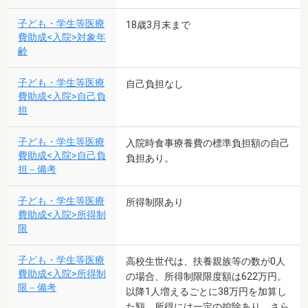
子ども・学生等医療
18歳3月末まで
費助成<入院>対象年
齢
子ども・学生等医療
自己負担なし
費助成<入院>自己負
担
子ども・学生等医療
入院時食事療養費の標準負担額の自己
費助成<入院>自己負
負担あり。
担－備考
子ども・学生等医療
所得制限あり
費助成<入院>所得制
限
子ども・学生等医療
高校生世代は、扶養親族等の数が0人
費助成<入院>所得制
の場合、所得制限限度額は622万円。
限－備考
以降1人増えるごとに38万円を加算し
た額。所得には一定の控除あり。さら