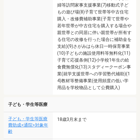
婦等訪問家事支援事業(7)移動式子ど
もの遊び場(8)子育て世帯等中古住宅
購入・改修費補助事業(子育て世帯や
若年世帯が中古住宅を購入する場合や
親世帯との同居に伴い親世帯が所有す
る住宅の改修を行った場合に補助金を
支給)(9)さがみはら休日一時保育事業
(10)子どもの施設使用料等無料化(11)
子育て応援条例(12)小学校1年生の給
食費無償化(13)スタディークーポン事
業(就学支援世帯への学習塾代補助)(1
4)教材等整備事業(使用頻度の低い学
用品を学校物品として公費購入)
子ども・学生等医療
子ども・学生等医療
18歳3月末まで
費助成<通院>対象年
齢