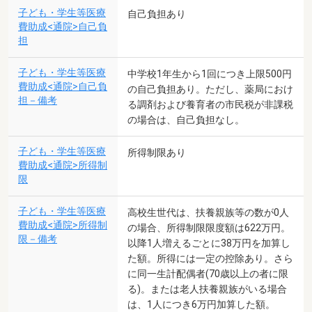
子ども・学生等医療
自己負担あり
費助成<通院>自己負
担
子ども・学生等医療
中学校1年生から1回につき上限500円
費助成<通院>自己負
の自己負担あり。ただし、薬局におけ
担－備考
る調剤および養育者の市民税が非課税
の場合は、自己負担なし。
子ども・学生等医療
所得制限あり
費助成<通院>所得制
限
子ども・学生等医療
高校生世代は、扶養親族等の数が0人
費助成<通院>所得制
の場合、所得制限限度額は622万円。
限－備考
以降1人増えるごとに38万円を加算し
た額。所得には一定の控除あり。さら
に同一生計配偶者(70歳以上の者に限
る)。または老人扶養親族がいる場合
は、1人につき6万円加算した額。