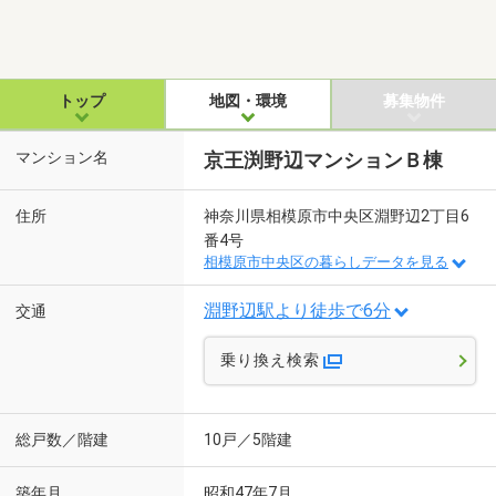
トップ
地図・環境
募集物件
マンション名
京王渕野辺マンションＢ棟
住所
神奈川県相模原市中央区淵野辺2丁目6
番4号
相模原市中央区の暮らしデータを見る
淵野辺駅より徒歩で6分
交通
乗り換え検索
総戸数／階建
10戸／5階建
築年月
昭和47年7月