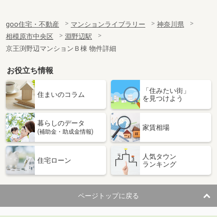
goo住宅・不動産
マンションライブラリー
神奈川県
相模原市中央区
淵野辺駅
京王渕野辺マンションＢ棟 物件詳細
お役立ち情報
「住みたい街」
住まいのコラム
を見つけよう
暮らしのデータ
家賃相場
(補助金・助成金情報)
人気タウン
住宅ローン
ランキング
ページトップに戻る