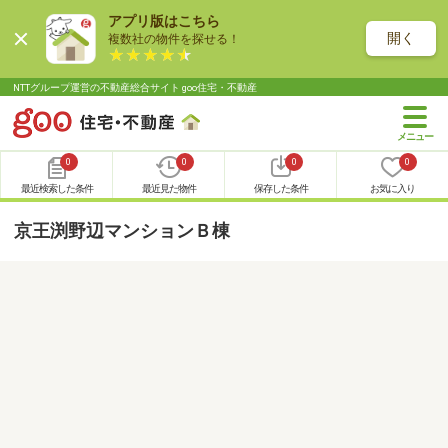
アプリ版はこちら
開く
複数社の物件を探せる！
NTTグループ運営の不動産総合サイト goo住宅・不動産
0
0
0
0
最近検索した条件
最近見た物件
保存した条件
お気に入り
京王渕野辺マンションＢ棟