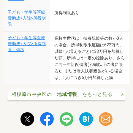
子ども・学生等医療
所得制限あり
費助成<入院>所得制
限
子ども・学生等医療
高校生世代は、扶養親族等の数が0人
費助成<入院>所得制
の場合、所得制限限度額は622万円。
限－備考
以降1人増えるごとに38万円を加算し
た額。所得には一定の控除あり。さら
に同一生計配偶者(70歳以上の者に限
る)。または老人扶養親族がいる場合
は、1人につき6万円加算した額。
相模原市中央区の「
地域情報
」をもっと見る