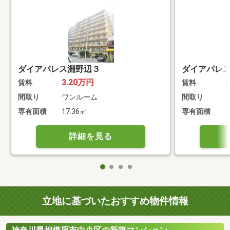
ダイアパレス淵野辺３
ダイアパレ
3.20万円
賃料
賃料
間取り
ワンルーム
間取り
専有面積
17.36㎡
専有面積
1
詳細を見る
立地に基づいたおすすめ物件情報