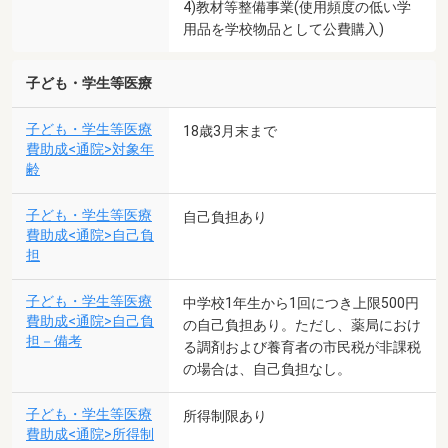
4)教材等整備事業(使用頻度の低い学
用品を学校物品として公費購入)
子ども・学生等医療
子ども・学生等医療
18歳3月末まで
費助成<通院>対象年
齢
子ども・学生等医療
自己負担あり
費助成<通院>自己負
担
子ども・学生等医療
中学校1年生から1回につき上限500円
費助成<通院>自己負
の自己負担あり。ただし、薬局におけ
担－備考
る調剤および養育者の市民税が非課税
の場合は、自己負担なし。
子ども・学生等医療
所得制限あり
費助成<通院>所得制