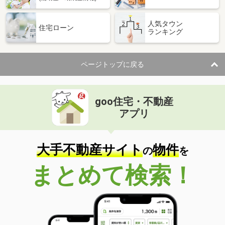
人気タウン
住宅ローン
ランキング
ページトップに戻る
goo住宅・不動産
アプリ
大手不動産サイト
物件
の
を
まとめて検索！