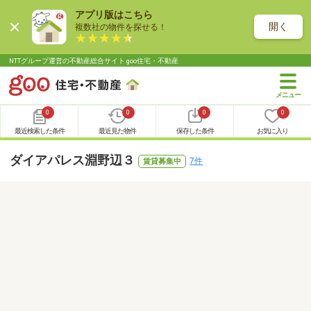
アプリ版はこちら
開く
複数社の物件を探せる！
NTTグループ運営の不動産総合サイト goo住宅・不動産
0
0
0
0
最近検索した条件
最近見た物件
保存した条件
お気に入り
ダイアパレス淵野辺３
7件
賃貸募集中