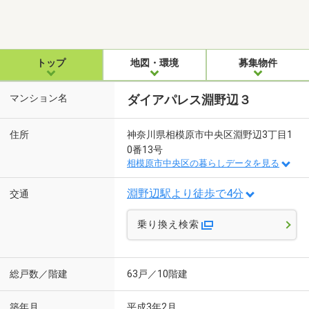
トップ
地図・環境
募集物件
マンション名
ダイアパレス淵野辺３
住所
神奈川県相模原市中央区淵野辺3丁目1
0番13号
相模原市中央区の暮らしデータを見る
淵野辺駅より徒歩で4分
交通
乗り換え検索
総戸数／階建
63戸／10階建
築年月
平成3年2月