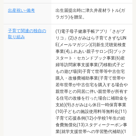
出産祝い-備考
出生届提出時に津久井産材ラトル(ガ
ラガラ)を贈呈。
子育て関連の独自の
(1)電子母子健康手帳アプリ「さがプ
取り組み
リコ」(2)さがみはら子育てきずなLIN
E(メールマガジン)(3)新生児聴覚検査
事業(4)ふれあい親子サロン(5)ブック
スタート・セカンドブック事業(6)産
婦等訪問家事支援事業(7)移動式子ど
もの遊び場(8)子育て世帯等中古住宅
購入・改修費補助事業(子育て世帯や
若年世帯が中古住宅を購入する場合や
親世帯との同居に伴い親世帯が所有す
る住宅の改修を行った場合に補助金を
支給)(9)さがみはら休日一時保育事業
(10)子どもの施設使用料等無料化(11)
子育て応援条例(12)小学校1年生の給
食費無償化(13)スタディークーポン事
業(就学支援世帯への学習塾代補助)(1