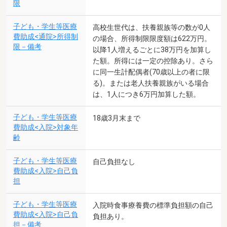
限
子ども・学生等医療
高校生世代は、扶養親族等の数が0人
費助成<通院>所得制
の場合、所得制限限度額は622万円。
限－備考
以降1人増えるごとに38万円を加算し
た額。所得には一定の控除あり。さら
に同一生計配偶者(70歳以上の者に限
る)。または老人扶養親族がいる場合
は、1人につき6万円加算した額。
子ども・学生等医療
18歳3月末まで
費助成<入院>対象年
齢
子ども・学生等医療
自己負担なし
費助成<入院>自己負
担
子ども・学生等医療
入院時食事療養費の標準負担額の自己
費助成<入院>自己負
負担あり。
担－備考