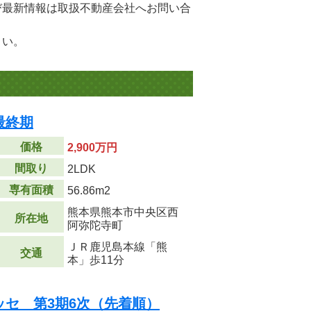
び最新情報は取扱不動産会社へお問い合
さい。
最終期
価格
2,900万円
間取り
2LDK
専有面積
56.86m
2
熊本県熊本市中央区西
所在地
阿弥陀寺町
ＪＲ鹿児島本線「熊
交通
本」歩11分
セ 第3期6次（先着順）