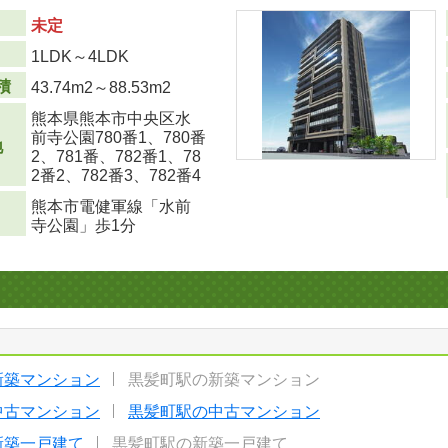
未定
り
1LDK～4LDK
積
43.74m
2
～88.53m
2
熊本県熊本市中央区水
前寺公園780番1、780番
地
2、781番、782番1、78
2番2、782番3、782番4
熊本市電健軍線「水前
寺公園」歩1分
新築マンション
黒髪町駅の新築マンション
中古マンション
黒髪町駅の中古マンション
新築一戸建て
黒髪町駅の新築一戸建て