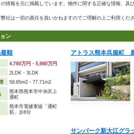
」の情報を元に掲載しています。物件に関する正確な情報、及
て弊社は一切の責任を負いかねますのでご理解の上ご利用くだ
ョン
先着順
アトラス熊本呉服町 
4,780万円・5,980万円
り
2LDK・3LDK
積
58.95m
2
・77.71m
2
熊本県熊本市中央区上
地
通町
熊本市電健軍線「通町
筋」歩6分
サンパーク新大江グラッ