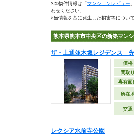
※本物件情報は「
マンションレビュー
わせください。
※当情報を基に発生した損害等につい
熊本県熊本市中央区の新築マンシ
ザ・上通並木坂レジデンス 
価格
間取
専有面
所在
交通
レクシア水前寺公園