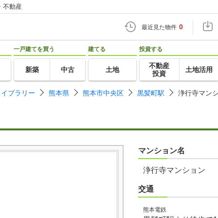
・不動産
0
最近見た物件
一戸建てを買う
建てる
投資する
不動産
新築
中古
土地
土地活用
投資
ライブラリー
熊本県
熊本市中央区
黒髪町駅
浄行寺マン
マンション名
浄行寺マンション
交通
熊本電鉄