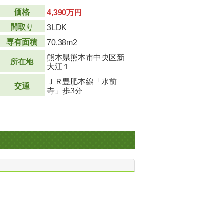
価格
4,390万円
間取り
3LDK
専有面積
70.38m
2
熊本県熊本市中央区新
所在地
大江１
ＪＲ豊肥本線「水前
交通
寺」歩3分