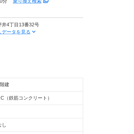
0分
乗り換え検索
井4丁目13番32号
しデータを見る
3階建
RC（鉄筋コンクリート）
なし