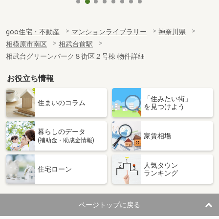
goo住宅・不動産
マンションライブラリー
神奈川県
相模原市南区
相武台前駅
相武台グリーンパーク８街区２号棟 物件詳細
お役立ち情報
「住みたい街」
住まいのコラム
を見つけよう
暮らしのデータ
家賃相場
(補助金・助成金情報)
人気タウン
住宅ローン
ランキング
ページトップに戻る