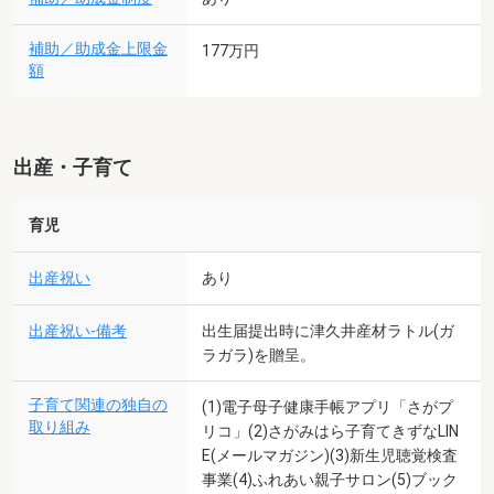
補助／助成金上限金
177万円
額
出産・子育て
育児
出産祝い
あり
出産祝い-備考
出生届提出時に津久井産材ラトル(ガ
ラガラ)を贈呈。
子育て関連の独自の
(1)電子母子健康手帳アプリ「さがプ
取り組み
リコ」(2)さがみはら子育てきずなLIN
E(メールマガジン)(3)新生児聴覚検査
事業(4)ふれあい親子サロン(5)ブック