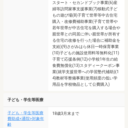
スタート・セカンドブック事業(6)産
婦等訪問家事支援事業(7)移動式子ど
もの遊び場(8)子育て世帯等中古住宅
購入・改修費補助事業(子育て世帯や
若年世帯が中古住宅を購入する場合や
親世帯との同居に伴い親世帯が所有す
る住宅の改修を行った場合に補助金を
支給)(9)さがみはら休日一時保育事業
(10)子どもの施設使用料等無料化(11)
子育て応援条例(12)小学校1年生の給
食費無償化(13)スタディークーポン事
業(就学支援世帯への学習塾代補助)(1
4)教材等整備事業(使用頻度の低い学
用品を学校物品として公費購入)
子ども・学生等医療
子ども・学生等医療
18歳3月末まで
費助成<通院>対象年
齢