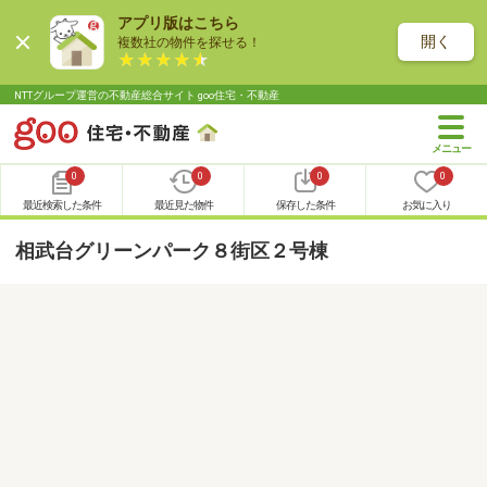
アプリ版はこちら
開く
複数社の物件を探せる！
NTTグループ運営の不動産総合サイト goo住宅・不動産
0
0
0
0
最近検索した条件
最近見た物件
保存した条件
お気に入り
相武台グリーンパーク８街区２号棟