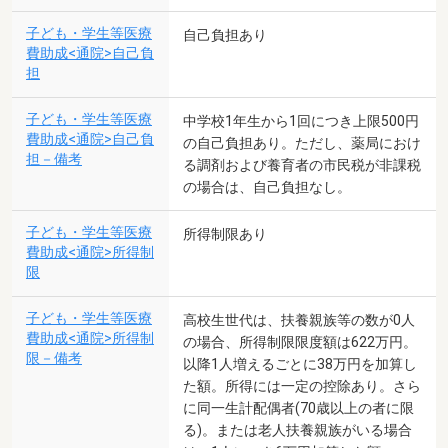
子ども・学生等医療
自己負担あり
費助成<通院>自己負
担
子ども・学生等医療
中学校1年生から1回につき上限500円
費助成<通院>自己負
の自己負担あり。ただし、薬局におけ
担－備考
る調剤および養育者の市民税が非課税
の場合は、自己負担なし。
子ども・学生等医療
所得制限あり
費助成<通院>所得制
限
子ども・学生等医療
高校生世代は、扶養親族等の数が0人
費助成<通院>所得制
の場合、所得制限限度額は622万円。
限－備考
以降1人増えるごとに38万円を加算し
た額。所得には一定の控除あり。さら
に同一生計配偶者(70歳以上の者に限
る)。または老人扶養親族がいる場合