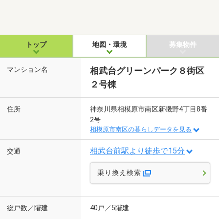
トップ
地図・環境
募集物件
マンション名
相武台グリーンパーク８街区
２号棟
住所
神奈川県相模原市南区新磯野4丁目8番
2号
相模原市南区の暮らしデータを見る
相武台前駅より徒歩で15分
交通
乗り換え検索
総戸数／階建
40戸／5階建