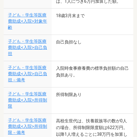
は、1人につき6万円加算した額。
子ども・学生等医療
18歳3月末まで
費助成<入院>対象年
齢
子ども・学生等医療
自己負担なし
費助成<入院>自己負
担
子ども・学生等医療
入院時食事療養費の標準負担額の自己
費助成<入院>自己負
負担あり。
担－備考
子ども・学生等医療
所得制限あり
費助成<入院>所得制
限
子ども・学生等医療
高校生世代は、扶養親族等の数が0人
費助成<入院>所得制
の場合、所得制限限度額は622万円。
限－備考
以降1人増えるごとに38万円を加算し