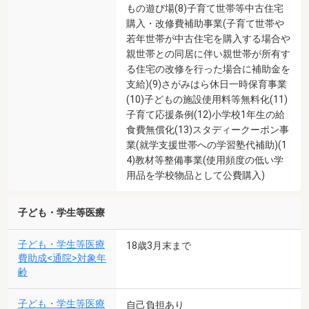
もの遊び場(8)子育て世帯等中古住宅
購入・改修費補助事業(子育て世帯や
若年世帯が中古住宅を購入する場合や
親世帯との同居に伴い親世帯が所有す
る住宅の改修を行った場合に補助金を
支給)(9)さがみはら休日一時保育事業
(10)子どもの施設使用料等無料化(11)
子育て応援条例(12)小学校1年生の給
食費無償化(13)スタディークーポン事
業(就学支援世帯への学習塾代補助)(1
4)教材等整備事業(使用頻度の低い学
用品を学校物品として公費購入)
子ども・学生等医療
子ども・学生等医療
18歳3月末まで
費助成<通院>対象年
齢
子ども・学生等医療
自己負担あり