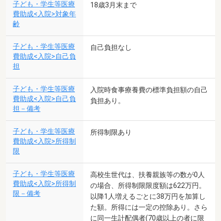
子ども・学生等医療
18歳3月末まで
費助成<入院>対象年
齢
子ども・学生等医療
自己負担なし
費助成<入院>自己負
担
子ども・学生等医療
入院時食事療養費の標準負担額の自己
費助成<入院>自己負
負担あり。
担－備考
子ども・学生等医療
所得制限あり
費助成<入院>所得制
限
子ども・学生等医療
高校生世代は、扶養親族等の数が0人
費助成<入院>所得制
の場合、所得制限限度額は622万円。
限－備考
以降1人増えるごとに38万円を加算し
た額。所得には一定の控除あり。さら
に同一生計配偶者(70歳以上の者に限