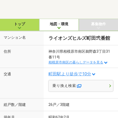
トップ
地図・環境
募集物件
マンション名
ライオンズヒルズ町田弐番館
住所
神奈川県相模原市南区鵜野森3丁目31
番11号
相模原市南区の暮らしデータを見る
町田駅より徒歩で10分
交通
乗り換え検索
総戸数／階建
26戸／3階建
築年月
昭和62年2月