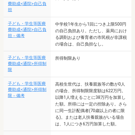
費助成<通院>自己負
担
子ども・学生等医療
中学校1年生から1回につき上限500円
費助成<通院>自己負
の自己負担あり。ただし、薬局におけ
担－備考
る調剤および養育者の市民税が非課税
の場合は、自己負担なし。
子ども・学生等医療
所得制限あり
費助成<通院>所得制
限
子ども・学生等医療
高校生世代は、扶養親族等の数が0人
費助成<通院>所得制
の場合、所得制限限度額は622万円。
限－備考
以降1人増えるごとに38万円を加算し
た額。所得には一定の控除あり。さら
に同一生計配偶者(70歳以上の者に限
る)。または老人扶養親族がいる場合
は、1人につき6万円加算した額。