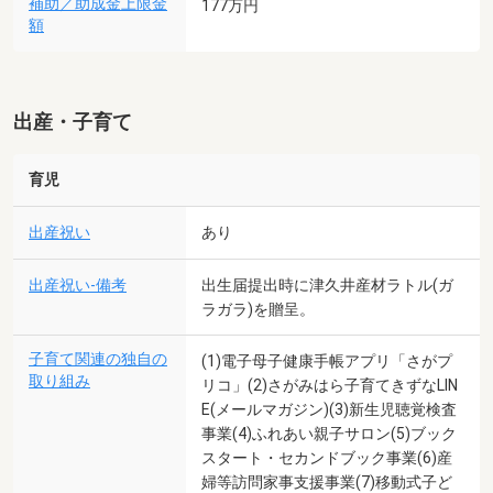
補助／助成金上限金
177万円
額
出産・子育て
育児
出産祝い
あり
出産祝い-備考
出生届提出時に津久井産材ラトル(ガ
ラガラ)を贈呈。
子育て関連の独自の
(1)電子母子健康手帳アプリ「さがプ
取り組み
リコ」(2)さがみはら子育てきずなLIN
E(メールマガジン)(3)新生児聴覚検査
事業(4)ふれあい親子サロン(5)ブック
スタート・セカンドブック事業(6)産
婦等訪問家事支援事業(7)移動式子ど