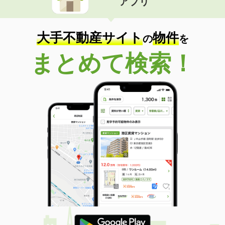
アプリ
大手不動産サイト
物件
の
を
まとめて検索！