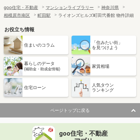
goo住宅・不動産
マンションライブラリー
神奈川県
相模原市南区
町田駅
ライオンズヒルズ町田弐番館 物件詳細
お役立ち情報
「住みたい街」
住まいのコラム
を見つけよう
暮らしのデータ
家賃相場
(補助金・助成金情報)
人気タウン
住宅ローン
ランキング
ページトップに戻る
goo住宅・不動産