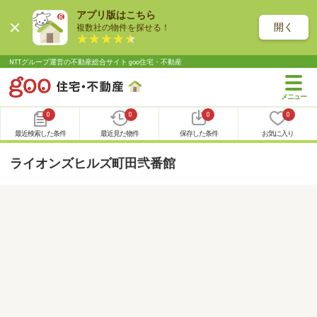
アプリ版はこちら
開く
複数社の物件を探せる！
NTTグループ運営の不動産総合サイト goo住宅・不動産
0
0
0
0
最近検索した条件
最近見た物件
保存した条件
お気に入り
ライオンズヒルズ町田弐番館