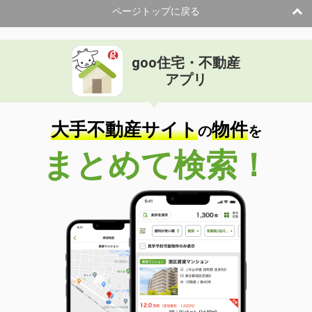
ページトップに戻る
goo住宅・不動産
アプリ
大手不動産サイト
物件
の
を
まとめて検索！