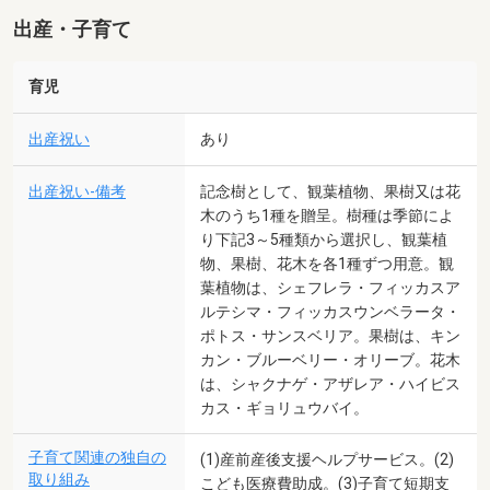
出産・子育て
育児
出産祝い
あり
出産祝い-備考
記念樹として、観葉植物、果樹又は花
木のうち1種を贈呈。樹種は季節によ
り下記3～5種類から選択し、観葉植
物、果樹、花木を各1種ずつ用意。観
葉植物は、シェフレラ・フィッカスア
ルテシマ・フィッカスウンベラータ・
ポトス・サンスベリア。果樹は、キン
カン・ブルーベリー・オリーブ。花木
は、シャクナゲ・アザレア・ハイビス
カス・ギョリュウバイ。
子育て関連の独自の
(1)産前産後支援ヘルプサービス。(2)
取り組み
こども医療費助成。(3)子育て短期支