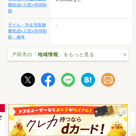
費助成<入院>所得制
限
子ども・学生等医療
-
費助成<入院>所得制
限－備考
戸田市の「
地域情報
」をもっと見る