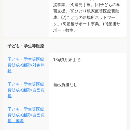
援事業。(4)遺児手当。(5)子どもの学
習支援。(6)ひとり親家庭等医療費助
成。(7)こどもの居場所ネットワー
ク。(8)産後サポート事業。(9)産後サ
ポート教室。
子ども・学生等医療
子ども・学生等医療
18歳3月末まで
費助成<通院>対象年
齢
子ども・学生等医療
自己負担なし
費助成<通院>自己負
担
子ども・学生等医療
-
費助成<通院>自己負
担－備考