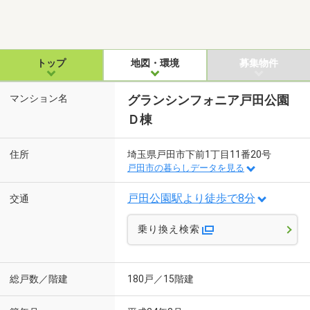
トップ
地図・環境
募集物件
マンション名
グランシンフォニア戸田公園
Ｄ棟
住所
埼玉県戸田市下前1丁目11番20号
戸田市の暮らしデータを見る
戸田公園駅より徒歩で8分
交通
乗り換え検索
総戸数／階建
180戸／15階建