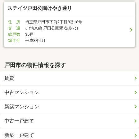
ステイツ戸田公園けやき通り
住 所
埼玉県戸田市下前2丁目8番18号
交 通
JR埼京線 戸田公園駅 徒歩7分
総戸数
35戸
築年月
平成8年2月
戸田市の物件情報を探す
賃貸
中古マンション
新築マンション
中古一戸建て
新築一戸建て