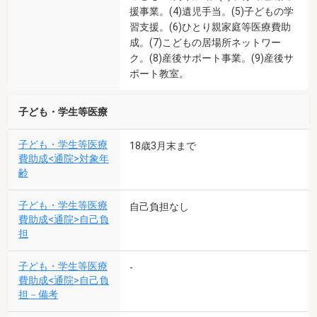
援事業。(4)遺児手当。(5)子どもの学
習支援。(6)ひとり親家庭等医療費助
成。(7)こどもの居場所ネットワー
ク。(8)産後サポート事業。(9)産後サ
ポート教室。
子ども・学生等医療
子ども・学生等医療
18歳3月末まで
費助成<通院>対象年
齢
子ども・学生等医療
自己負担なし
費助成<通院>自己負
担
子ども・学生等医療
-
費助成<通院>自己負
担－備考