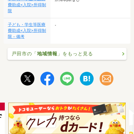
費助成<入院>所得制
限
子ども・学生等医療
-
費助成<入院>所得制
限－備考
戸田市の「
地域情報
」をもっと見る