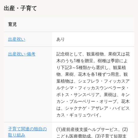
出産・子育て
育児
出産祝い
あり
出産祝い-備考
記念樹として、観葉植物、果樹又は花
木のうち1種を贈呈。樹種は季節によ
り下記3～5種類から選択し、観葉植
物、果樹、花木を各1種ずつ用意。観
葉植物は、シェフレラ・フィッカスア
ルテシマ・フィッカスウンベラータ・
ポトス・サンスベリア。果樹は、キン
カン・ブルーベリー・オリーブ。花木
は、シャクナゲ・アザレア・ハイビス
カス・ギョリュウバイ。
子育て関連の独自の
(1)産前産後支援ヘルプサービス。(2)
取り組み
こども医療費助成。(3)子育て短期支