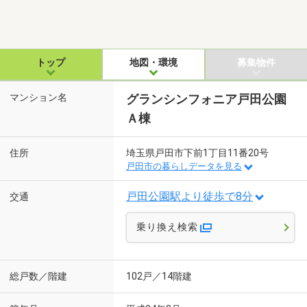
トップ
地図・環境
募集物件
マンション名
グランシンフォニア戸田公園
Ａ棟
住所
埼玉県戸田市下前1丁目11番20号
戸田市の暮らしデータを見る
戸田公園駅より徒歩で8分
交通
乗り換え検索
総戸数／階建
102戸／14階建