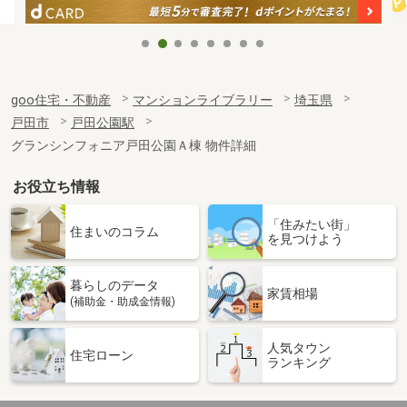
goo住宅・不動産
マンションライブラリー
埼玉県
戸田市
戸田公園駅
グランシンフォニア戸田公園Ａ棟 物件詳細
お役立ち情報
「住みたい街」
住まいのコラム
を見つけよう
暮らしのデータ
家賃相場
(補助金・助成金情報)
人気タウン
住宅ローン
ランキング