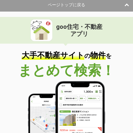
ページトップに戻る
goo住宅・不動産
アプリ
大手不動産サイト
物件
の
を
まとめて検索！