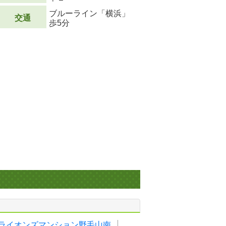
ブルーライン「横浜」
交通
歩5分
ライオンズマンション野毛山南