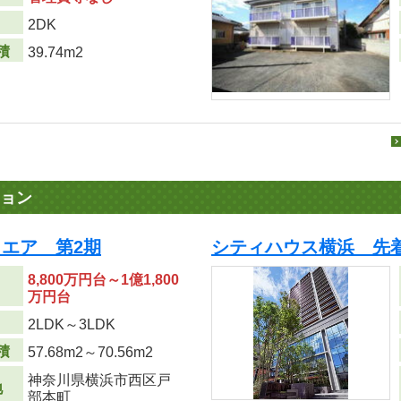
り
2DK
積
39.74m2
ョン
エア 第2期
シティハウス横浜 先
8,800万円台～1億1,800
万円台
り
2LDK～3LDK
積
57.68m
2
～70.56m
2
神奈川県横浜市西区戸
地
部本町