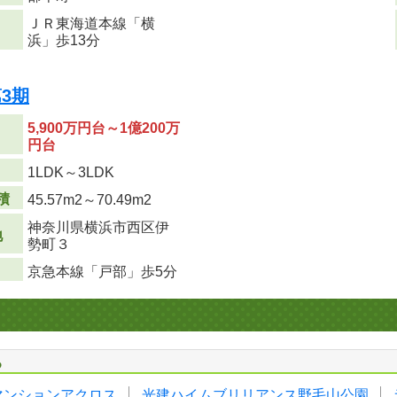
ＪＲ東海道本線「横
浜」歩13分
3期
5,900万円台～1億200万
円台
り
1LDK～3LDK
積
45.57m
2
～70.49m
2
神奈川県横浜市西区伊
地
勢町３
京急本線「戸部」歩5分
る
マンションアクロス
光建ハイムブリリアンス野毛山公園