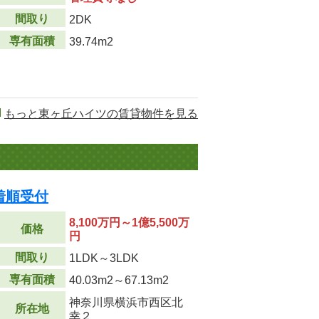
間取り
2DK
専有面積
39.74m2
もっと東ヶ丘ハイツの賃貸物件を見る
着順受付
8,100万円～1億5,500万
価格
円
間取り
1LDK～3LDK
専有面積
40.03m
2
～67.13m
2
神奈川県横浜市西区北
所在地
幸２