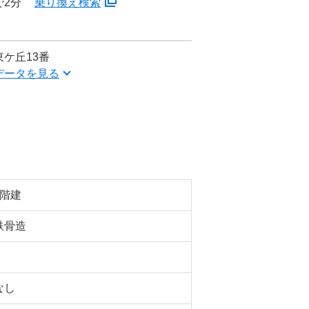
で2分
乗り換え検索
ケ丘13番
データを見る
3階建
鉄骨造
なし