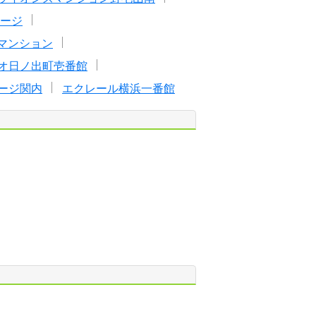
ージ
マンション
オ日ノ出町壱番館
ージ関内
エクレール横浜一番館