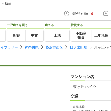
・不動産
0
最近見た物件
一戸建てを買う
建てる
投資する
不動産
新築
中古
土地
土地活用
投資
ライブラリー
神奈川県
横浜市西区
日ノ出町駅
東ヶ丘ハ
マンション名
東ヶ丘ハイツ
交通
京急本線