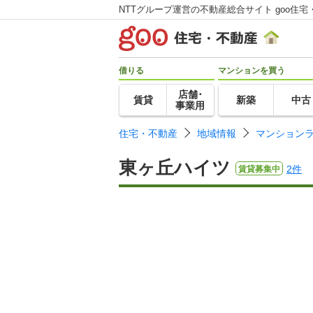
NTTグループ運営の不動産総合サイト goo住宅
借りる
マンションを買う
店舗･
賃貸
新築
中古
事業用
住宅・不動産
地域情報
マンション
東ヶ丘ハイツ
2件
賃貸募集中