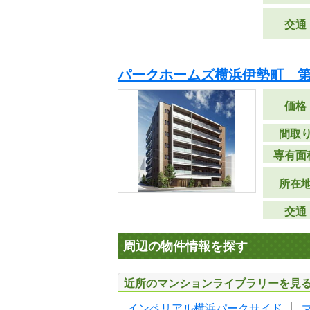
交通
パークホームズ横浜伊勢町 第
価格
間取
専有面
所在
交通
周辺の物件情報を探す
近所のマンションライブラリーを見
インペリアル横浜パークサイド