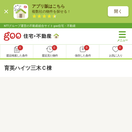
アプリ版はこちら
開く
複数社の物件を探せる！
NTTグループ運営の不動産総合サイト goo住宅・不動産
0
0
0
0
最近検索した条件
最近見た物件
保存した条件
お気に入り
育英ハイツ三木Ｃ棟