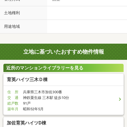
土地権利
用途地域
立地に基づいたおすすめ物件情報
近所のマンションライブラリーを見る
育英ハイツ三木Ｄ棟
住 所
兵庫県三木市加佐300番
交 通
神鉄粟生線 三木駅 徒歩10分
総戸数
91戸
築年月
昭和52年5月
加佐育英ハイツD棟