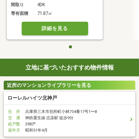
間取り
4DK
専有面積
71.87㎡
詳細を見る
立地に基づいたおすすめ物件情報
近所のマンションライブラリーを見る
ローレルハイツ北神戸
住 所
兵庫県三木市別所町小林734番17号1〜8
交 通
神鉄粟生線 志染駅 徒歩9分
総戸数
298戸
築年月
昭和51年4月