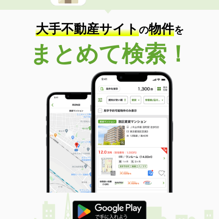
大手不動産サイト
物件
の
を
まとめて検索！