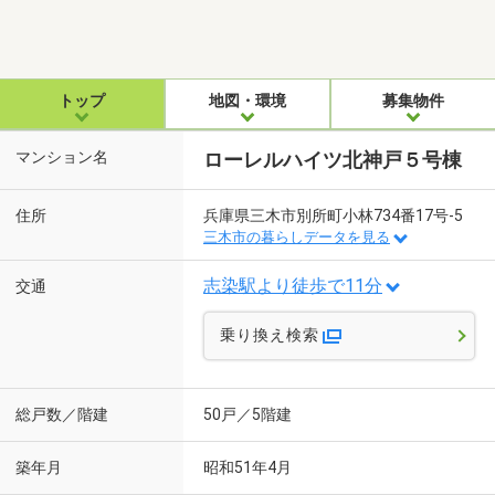
トップ
地図・環境
募集物件
マンション名
ローレルハイツ北神戸５号棟
住所
兵庫県三木市別所町小林734番17号-5
三木市の暮らしデータを見る
志染駅より徒歩で11分
交通
乗り換え検索
総戸数／階建
50戸／5階建
築年月
昭和51年4月