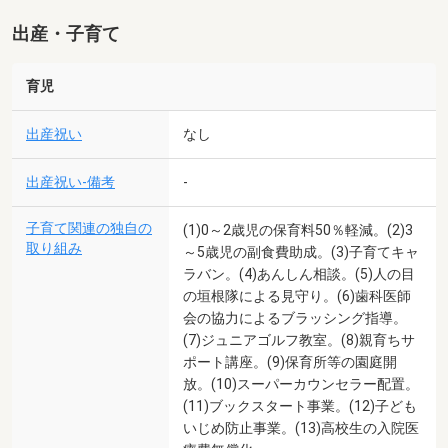
出産・子育て
育児
出産祝い
なし
出産祝い-備考
-
子育て関連の独自の
(1)0～2歳児の保育料50％軽減。(2)3
取り組み
～5歳児の副食費助成。(3)子育てキャ
ラバン。(4)あんしん相談。(5)人の目
の垣根隊による見守り。(6)歯科医師
会の協力によるブラッシング指導。
(7)ジュニアゴルフ教室。(8)親育ちサ
ポート講座。(9)保育所等の園庭開
放。(10)スーパーカウンセラー配置。
(11)ブックスタート事業。(12)子ども
いじめ防止事業。(13)高校生の入院医