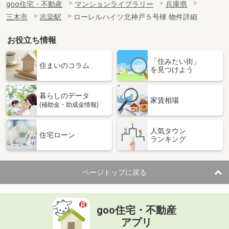
goo住宅・不動産
マンションライブラリー
兵庫県
三木市
志染駅
ローレルハイツ北神戸５号棟 物件詳細
お役立ち情報
「住みたい街」
住まいのコラム
を見つけよう
暮らしのデータ
家賃相場
(補助金・助成金情報)
人気タウン
住宅ローン
ランキング
ページトップに戻る
goo住宅・不動産
アプリ