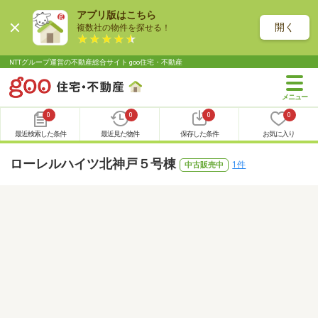
アプリ版はこちら
開く
複数社の物件を探せる！
NTTグループ運営の不動産総合サイト goo住宅・不動産
0
0
0
0
最近検索した条件
最近見た物件
保存した条件
お気に入り
ローレルハイツ北神戸５号棟
1件
中古販売中