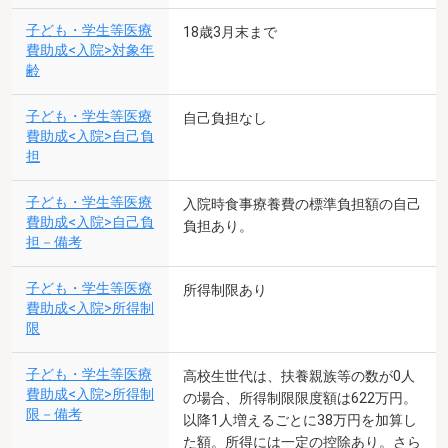
子ども・学生等医療
18歳3月末まで
費助成<入院>対象年
齢
子ども・学生等医療
自己負担なし
費助成<入院>自己負
担
子ども・学生等医療
入院時食事療養費の標準負担額の自己
費助成<入院>自己負
負担あり。
担－備考
子ども・学生等医療
所得制限あり
費助成<入院>所得制
限
子ども・学生等医療
高校生世代は、扶養親族等の数が0人
費助成<入院>所得制
の場合、所得制限限度額は622万円。
限－備考
以降1人増えるごとに38万円を加算し
た額。所得には一定の控除あり。さら