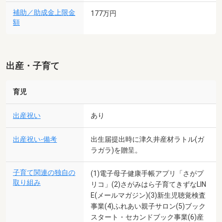
補助／助成金上限金
177万円
額
出産・子育て
育児
出産祝い
あり
出産祝い-備考
出生届提出時に津久井産材ラトル(ガ
ラガラ)を贈呈。
子育て関連の独自の
(1)電子母子健康手帳アプリ「さがプ
取り組み
リコ」(2)さがみはら子育てきずなLIN
E(メールマガジン)(3)新生児聴覚検査
事業(4)ふれあい親子サロン(5)ブック
スタート・セカンドブック事業(6)産