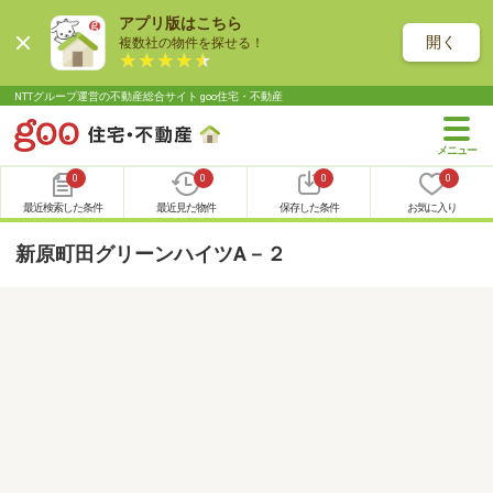
アプリ版はこちら
開く
複数社の物件を探せる！
NTTグループ運営の不動産総合サイト goo住宅・不動産
0
0
0
0
最近検索した条件
最近見た物件
保存した条件
お気に入り
新原町田グリーンハイツA－２