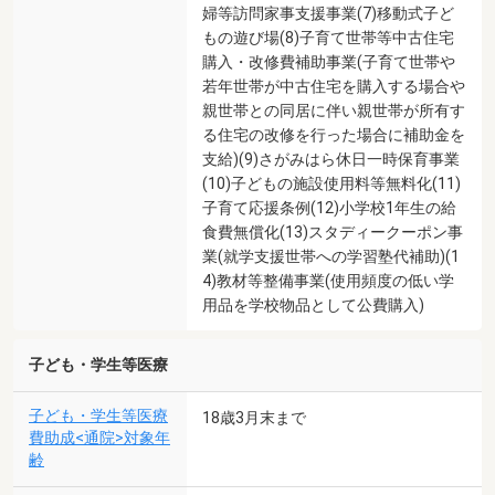
婦等訪問家事支援事業(7)移動式子ど
もの遊び場(8)子育て世帯等中古住宅
購入・改修費補助事業(子育て世帯や
若年世帯が中古住宅を購入する場合や
親世帯との同居に伴い親世帯が所有す
る住宅の改修を行った場合に補助金を
支給)(9)さがみはら休日一時保育事業
(10)子どもの施設使用料等無料化(11)
子育て応援条例(12)小学校1年生の給
食費無償化(13)スタディークーポン事
業(就学支援世帯への学習塾代補助)(1
4)教材等整備事業(使用頻度の低い学
用品を学校物品として公費購入)
子ども・学生等医療
子ども・学生等医療
18歳3月末まで
費助成<通院>対象年
齢