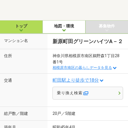
トップ
地図・環境
募集物件
マンション名
新原町田グリーンハイツA－２
住所
神奈川県相模原市南区鵜野森1丁目28
番1号
相模原市南区の暮らしデータを見る
町田駅より徒歩で18分
交通
乗り換え検索
総戸数／階建
20戸／5階建
築年月
昭和45年4月