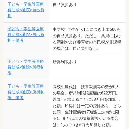
子ども・学生等医療
自己負担あり
費助成<通院>自己負
担
子ども・学生等医療
中学校1年生から1回につき上限500円
費助成<通院>自己負
の自己負担あり。ただし、薬局におけ
担－備考
る調剤および養育者の市民税が非課税
の場合は、自己負担なし。
子ども・学生等医療
所得制限あり
費助成<通院>所得制
限
子ども・学生等医療
高校生世代は、扶養親族等の数が0人
費助成<通院>所得制
の場合、所得制限限度額は622万円。
限－備考
以降1人増えるごとに38万円を加算し
た額。所得には一定の控除あり。さら
に同一生計配偶者(70歳以上の者に限
る)。または老人扶養親族がいる場合
は、1人につき6万円加算した額。