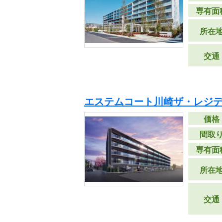
専有面
所在
交通
エステムコート川崎ザ・レジデ
価格
間取
専有面
所在
交通