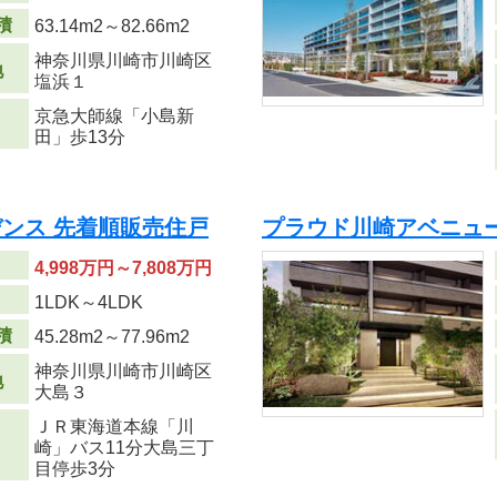
積
63.14m
2
～82.66m
2
神奈川県川崎市川崎区
地
塩浜１
京急大師線「小島新
田」歩13分
ンス 先着順販売住戸
プラウド川崎アベニュ
4,998万円～7,808万円
り
1LDK～4LDK
積
45.28m
2
～77.96m
2
神奈川県川崎市川崎区
地
大島３
ＪＲ東海道本線「川
崎」バス11分大島三丁
目停歩3分