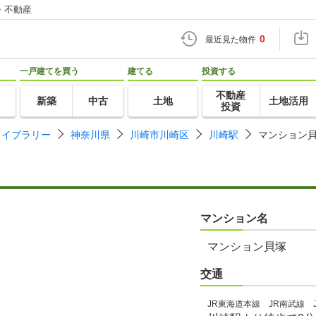
・不動産
0
最近見た物件
一戸建てを買う
建てる
投資する
不動産
新築
中古
土地
土地活用
投資
ライブラリー
神奈川県
川崎市川崎区
川崎駅
マンション
マンション名
マンション貝塚
交通
JR東海道本線 JR南武線 