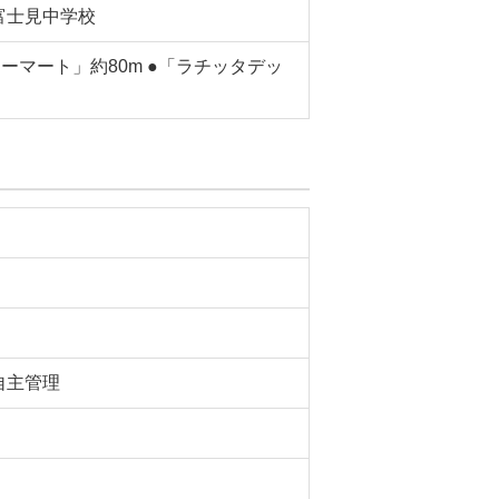
富士見中学校
リーマート」約80m ●「ラチッタデッ
自主管理