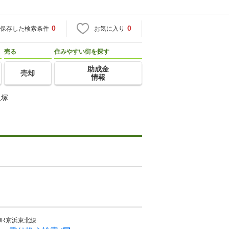
0
0
保存した検索条件
お気に入り
売る
住みやすい街を探す
助成金
売却
情報
貝塚
JR京浜東北線