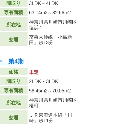
間取り
3LDK～4LDK
専有面積
63.14m
2
～82.66m
2
神奈川県川崎市川崎区
所在地
塩浜１
京急大師線「小島新
交通
田」歩13分
ー 第4期
価格
未定
間取り
2LDK・3LDK
専有面積
58.45m
2
～70.05m
2
神奈川県川崎市川崎区
所在地
榎町
ＪＲ東海道本線「川
交通
崎」歩11分