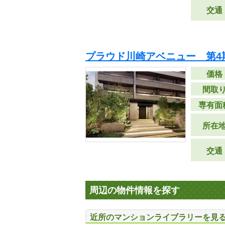
交通
プラウド川崎アベニュー 第4
価格
間取
専有面
所在
交通
周辺の物件情報を探す
近所のマンションライブラリーを見