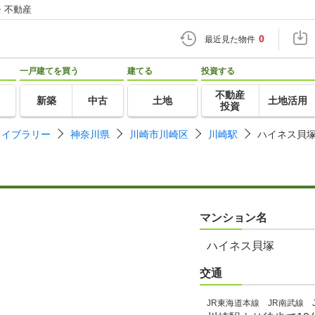
・不動産
0
最近見た物件
一戸建てを買う
建てる
投資する
不動産
新築
中古
土地
土地活用
投資
ライブラリー
神奈川県
川崎市川崎区
川崎駅
ハイネス貝
マンション名
ハイネス貝塚
交通
JR東海道本線 JR南武線 