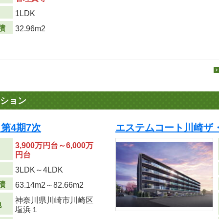
り
1LDK
積
32.96m2
ション
第4期7次
エステムコート川崎ザ・
3,900万円台～6,000万
円台
り
3LDK～4LDK
積
63.14m
2
～82.66m
2
神奈川県川崎市川崎区
地
塩浜１