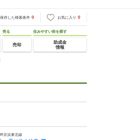
0
0
保存した検索条件
お気に入り
売る
住みやすい街を探す
助成金
売却
情報
塚
JR京浜東北線