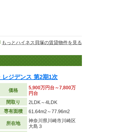
もっとハイネス貝塚の賃貸物件を見る
レジデンス 第2期1次
5,900万円台～7,800万
価格
円台
間取り
2LDK～4LDK
専有面積
61.64m
2
～77.96m
2
神奈川県川崎市川崎区
所在地
大島３