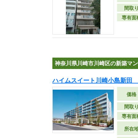
間取
専有面
神奈川県川崎市川崎区の新築マン
ハイムスイート川崎小島新田 
価格
間取
専有面
所在