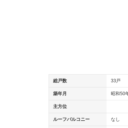
総戸数
33戸
築年月
昭和50
主方位
ルーフバルコニー
なし