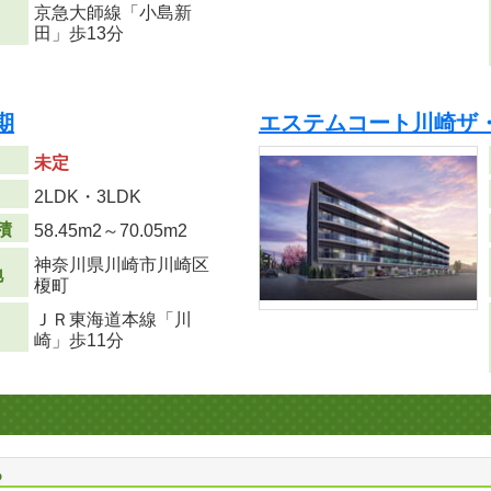
京急大師線「小島新
田」歩13分
期
エステムコート川崎ザ
未定
り
2LDK・3LDK
積
58.45m
2
～70.05m
2
神奈川県川崎市川崎区
地
榎町
ＪＲ東海道本線「川
崎」歩11分
る