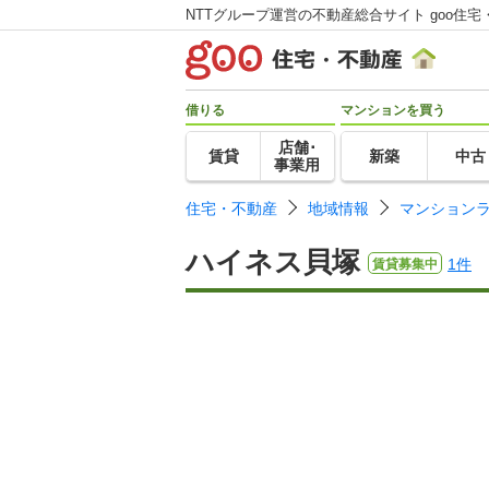
NTTグループ運営の不動産総合サイト goo住宅
借りる
マンションを買う
店舗･
賃貸
新築
中古
事業用
住宅・不動産
地域情報
マンション
ハイネス貝塚
1件
賃貸募集中