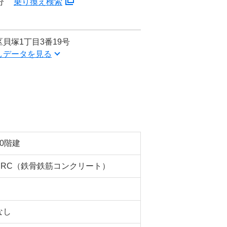
分
乗り換え検索
貝塚1丁目3番19号
しデータを見る
10階建
SRC（鉄骨鉄筋コンクリート）
なし