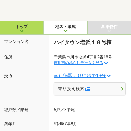
トップ
地図・環境
募集物件
マンション名
ハイタウン塩浜１８号棟
住所
千葉県市川市塩浜4丁目2番18号
市川市の暮らしデータを見る
南行徳駅より徒歩で18分
交通
乗り換え検索
総戸数／階建
6戸／3階建
築年月
昭和57年8月