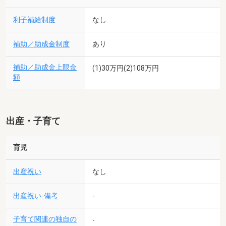
利子補給制度
なし
補助／助成金制度
あり
補助／助成金上限金
(1)30万円(2)108万円
額
出産・子育て
育児
出産祝い
なし
出産祝い-備考
-
子育て関連の独自の
-