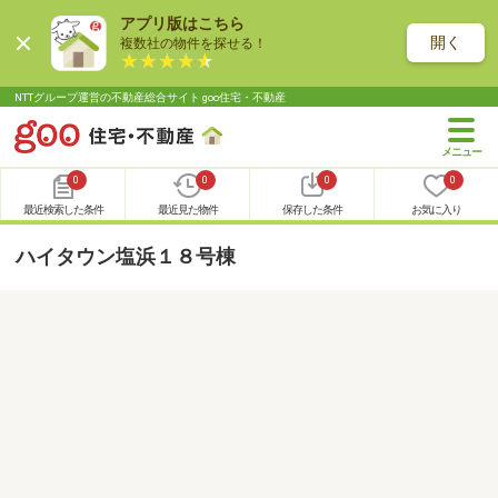
アプリ版はこちら
開く
複数社の物件を探せる！
NTTグループ運営の不動産総合サイト goo住宅・不動産
0
0
0
0
最近検索した条件
最近見た物件
保存した条件
お気に入り
ハイタウン塩浜１８号棟