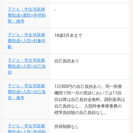
子ども・学生等医療
-
費助成<通院>所得制
限－備考
子ども・学生等医療
18歳3月末まで
費助成<入院>対象年
齢
子ども・学生等医療
自己負担あり
費助成<入院>自己負
担
子ども・学生等医療
1日300円の自己負担あり。同一医療
費助成<入院>自己負
機関で同一月の受診においては11回
担－備考
目以降は自己負担金無料。調剤薬局は
自己負担なし。 入院時食事療養費の
標準負担額の自己負担なし。
子ども・学生等医療
所得制限なし
費助成<入院>所得制