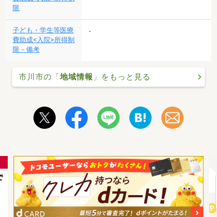
限
子ども・学生等医療
-
費助成<入院>所得制
限－備考
市川市の「
地域情報
」をもっと見る